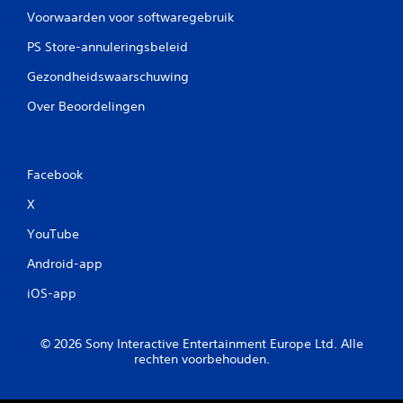
p
Voorwaarden voor softwaregebruik
t
i
PS Store-annuleringsbeleid
e
s
Gezondheidswaarschuwing
b
e
Over Beoordelingen
s
c
h
i
Facebook
k
b
X
a
a
YouTube
r
Android-app
o
m
iOS-app
j
o
y
© 2026 Sony Interactive Entertainment Europe Ltd. Alle
s
rechten voorbehouden.
t
i
c