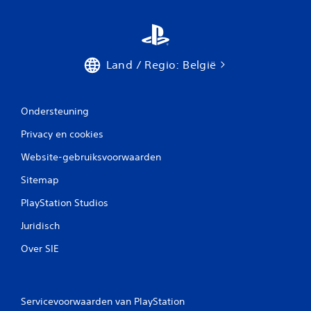
a
n
d
a
a
Land / Regio: België
r
d
)
Ondersteuning
E
r
Privacy en cookies
z
i
Website-gebruiksvoorwaarden
j
n
Sitemap
e
PlayStation Studios
e
n
Juridisch
a
a
Over SIE
n
t
a
l
Servicevoorwaarden van PlayStation
o