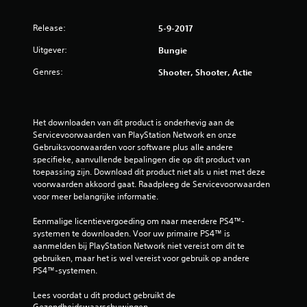
m
t
e
a
i
Release:
5-9-2017
k
e
o
k
s
Uitgever:
Bungie
e
v
o
Genres:
l
Shooter, Shooter, Actie
o
i
o
r
j
r
k
j
d
e
Het downloaden van dit product is onderhevig aan de 
o
r
Servicevoorwaarden van PlayStation Network en onze 
y
e
t
Gebruiksvoorwaarden voor software plus alle andere 
s
e
specifieke, aanvullende bepalingen die op dit product van 
t
l
l
toepassing zijn. Download dit product niet als u niet met deze 
i
e
voorwaarden akkoord gaat. Raadpleeg de Servicevoorwaarden 
c
i
z
voor meer belangrijke informatie.
k
e
g
n
n
Eenmalige licentievergoeding om naar meerdere PS4™-
e
z
systemen te downloaden. Voor uw primaire PS4™ is 
v
g
i
aanmelden bij PlayStation Network niet vereist om dit te 
o
j
gebruiken, maar het is wel vereist voor gebruik op andere 
e
e
n
PS4™-systemen.
l
.
i
n
Lees voordat u dit product gebruikt de 
g
Gezondheidswaarschuwingen