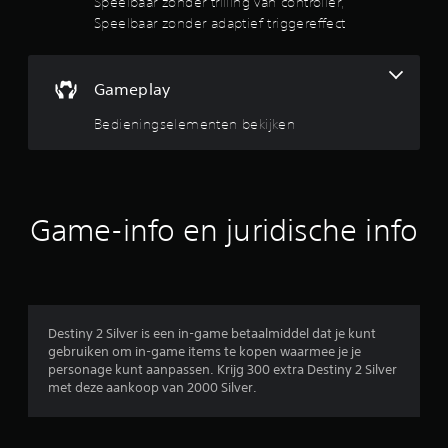
Speelbaar zonder trilling van controller,
e
n
Speelbaar zonder adaptief triggereffect
t
v
d
e
a
e
n
a
o
Gameplay
r
r
p
d
e
Bedieningselementen bekijken
r
)
e
n
E
e
m
r
a
z
n
n
i
Game-info en juridische info
i
j
u
e
n
r
e
i
w
e
a
n
t
a
a
Destiny 2 Silver is een in-game betaalmiddel dat je kunt
r
a
gebruiken om in-game items te kopen waarmee je je
d
2
n
personage kunt aanpassen. Krijg 300 extra Destiny 2 Silver
o
t
met deze aankoop van 2000 Silver.
o
7
a
r
l
z
o
b
e
p