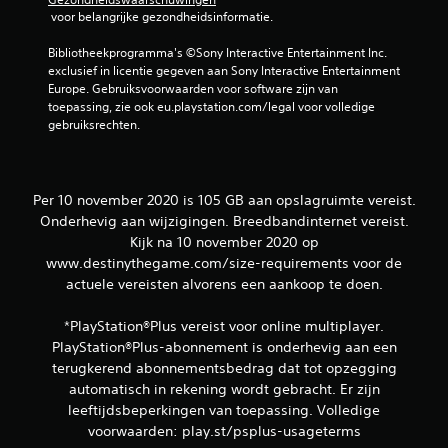
h
 voor belangrijke gezondheidsinformatie.
e
i
Bibliotheekprogramma's ©Sony Interactive Entertainment Inc. 
d
exclusief in licentie gegeven aan Sony Interactive Entertainment 
b
Europe. Gebruiksvoorwaarden voor software zijn van 
e
toepassing, zie ook eu.playstation.com/legal voor volledige 
s
gebruiksrechten.
c
h
i
k
b
Per 10 november 2020 is 105 GB aan opslagruimte vereist.
a
Onderhevig aan wijzigingen. Breedbandinternet vereist.
a
Kijk na 10 november 2020 op
r
www.destinythegame.com/size-requirements voor de
.
actuele vereisten alvorens een aankoop te doen.
A
*PlayStation®Plus vereist voor online multiplayer.
a
PlayStation®Plus-abonnement is onderhevig aan een
n
terugkerend abonnementsbedrag dat tot opzegging
p
automatisch in rekening wordt gebracht. Er zijn
a
leeftijdsbeperkingen van toepassing. Volledige
s
voorwaarden: play.st/psplus-usageterms
b