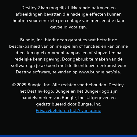
a
Destiny 2 kan mogelijk flikkerende patronen en
r
afbeeldingen bevatten die nadelige effecten kunnen
e
hebben voor een klein percentage van mensen die daar
j
gevoelig voor zijn.
o
y
Bungie, Inc. biedt geen garanties wat betreft de
s
t
beschikbarheid van online spellen of functies en kan online
i
diensten op elk moment aanpassen of stopzetten na
c
redelijke kennisgeving. Door gebruik te maken van de
k
software ga je akkoord met de licentieovereenkomst voor
o
Destiny-software, te vinden op www.bungie.net/sla.
m
k
© 2025 Bungie, Inc. Alle rechten voorbehouden. Destiny,
e
het Destiny-logo, Bungie en het Bungie-logo zijn
r
handelsmerken van Bungie, Inc. Uitgegeven en
i
gedistribueerd door Bungie, Inc.
n
Privacybeleid en EULA van game
g
(
s
t