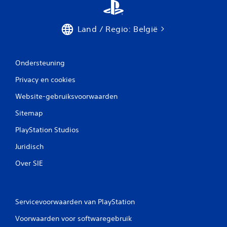
d
e
r
)
e
E
Land / Regio: België
n
r
i
z
n
i
h
Ondersteuning
j
u
n
n
Privacy en cookies
e
H
e
U
Website-gebruiksvoorwaarden
n
D
a
Sitemap
'
a
s
n
PlayStation Studios
o
t
f
a
Juridisch
o
l
p
Over SIE
o
h
p
u
t
n
i
k
e
Servicevoorwaarden van PlayStation
a
s
a
Voorwaarden voor softwaregebruik
v
r