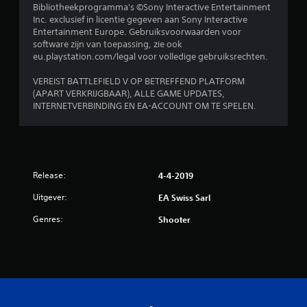
g
a
Bibliotheekprogramma's ©Sony Interactive Entertainment
k
.
t
Inc. exclusief in licentie gegeven aan Sony Interactive
g
i
Entertainment Europe. Gebruiksvoorwaarden voor
e
e
software zijn van toepassing, zie ook
v
v
eu.playstation.com/legal voor volledige gebruiksrechten.
o
o
o
e
VEREIST BATTLEFIELD V OP BETREFFEND PLATFORM
r
l
(APART VERKRIJGBAAR), ALLE GAME UPDATES,
a
INTERNETVERBINDING EN EA-ACCOUNT OM TE SPELEN.
i
n
g
d
h
e
e
r
i
e
Release:
d
4-4-2019
s
(
p
Uitgever:
EA Swiss Sarl
e
s
l
t
Genres:
Shooter
e
a
r
n
s
d
m
a
a
a
r
r
k