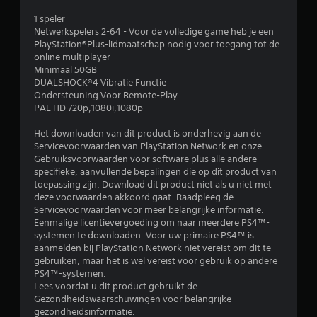
e
v
j
e
o
z
p
1 speler
l
o
e
u
Netwerkspelers 2-64 - Voor de volledige game heb je een
g
n
n
PlayStation®Plus-lidmaatschap nodig voor toegang tot de
e
o
.
t
online multiplayer
n
e
Minimaal 50GB
h
n
r
DUALSHOCK®4 Vibratie Functie
A
e
o
Ondersteuning Voor Remote-Play
a
e
f
d
PAL HD 720p,1080i,1080p
n
f
s
t
p
p
e
Het downloaden van dit product is onderhevig aan de
v
e
a
Servicevoorwaarden van PlayStation Network en onze
o
c
s
l
Gebruiksvoorwaarden voor software plus alle andere
o
i
specifieke, aanvullende bepalingen die op dit product van
b
r
f
toepassing zijn. Download dit product niet als u niet met
i
a
j
i
deze voorwaarden akkoord gaat. Raadpleeg de
r
e
e
Servicevoorwaarden voor meer belangrijke informatie.
n
e
v
k
Eenmalige licentievergoeding om naar meerdere PS4™-
j
o
e
systemen te downloaden. Voor uw primaire PS4™ is
g
o
o
i
aanmelden bij PlayStation Network niet vereist om dit te
r
y
n
gebruiken, maar het is wel vereist voor gebruik op andere
e
t
f
s
PS4™-systemen.
g
o
t
Lees voordat u dit product gebruikt de
n
a
r
Gezondheidswaarschuwingen voor belangrijke
i
n
m
gezondheidsinformatie.
c