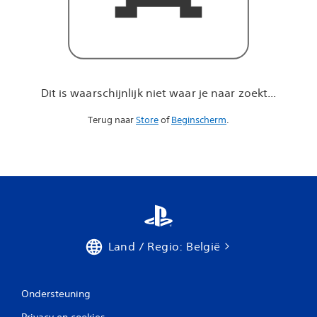
a
r
j
e
n
a
a
Dit is waarschijnlijk niet waar je naar zoekt...
r
z
Terug naar
Store
of
Beginscherm
.
o
e
k
t
.
.
.
Land / Regio: België
Ondersteuning
Privacy en cookies