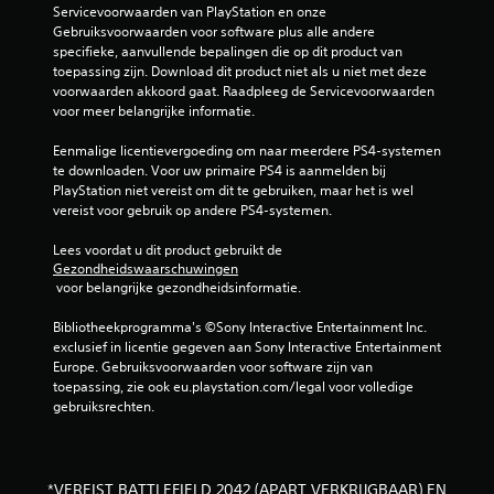
Servicevoorwaarden van PlayStation en onze 
e
k
Gebruiksvoorwaarden voor software plus alle andere 
n
g
specifieke, aanvullende bepalingen die op dit product van 
p
e
toepassing zijn. Download dit product niet als u niet met deze 
i
v
voorwaarden akkoord gaat. Raadpleeg de Servicevoorwaarden 
c
o
voor meer belangrijke informatie.
t
e
o
l
Eenmalige licentievergoeding om naar meerdere PS4-systemen 
g
te downloaden. Voor uw primaire PS4 is aanmelden bij 
r
i
PlayStation niet vereist om dit te gebruiken, maar het is wel 
a
g
vereist voor gebruik op andere PS4-systemen.
m
h
m
e
Lees voordat u dit product gebruikt de 
e
i
Gezondheidswaarschuwingen
n
d
 voor belangrijke gezondheidsinformatie.
o
(
n
s
Bibliotheekprogramma's ©Sony Interactive Entertainment Inc. 
t
exclusief in licentie gegeven aan Sony Interactive Entertainment 
t
v
Europe. Gebruiksvoorwaarden voor software zijn van 
a
a
toepassing, zie ook eu.playstation.com/legal voor volledige 
n
n
gebruiksrechten.
g
d
e
a
n
a
e
r
n
*VEREIST BATTLEFIELD 2042 (APART VERKRIJGBAAR) EN