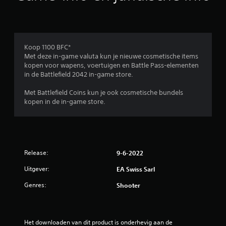
e
j
e
z
l
o
e
d
n
e
o
.
w
Koop 1100 BFC*
o
r
Met deze in-game valuta kun je nieuwe cosmetische items
o
A
kopen voor wapens, voertuigen en Battle Pass-elementen
r
a
d
in de Battlefield 2042 in-game store.
d
n
e
e
Met Battlefield Coins kun je ook cosmetische bundels
p
n
kopen in de in-game store.
a
,
l
s
u
i
b
i
t
a
d
r
n
r
Release:
9-6-2022
e
u
j
g
k
Uitgever:
EA Swiss Sarl
o
k
y
Genres:
Shooter
e
i
s
n
t
g
n
e
i
Het downloaden van dit product is onderhevig aan de 
n
c