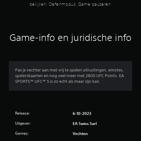
5
k
l
bekijken, Oefenmodus, Game pauzeren
v
e
u
a
/
n
i
n
.
d
5
c
h
o
o
O
s
Game-info en juridische info
n
o
e
t
r
f
t
r
t
e
o
.
e
n
l
m
l
r
3
o
Pas je vechter aan met vrij te spelen uitrustingen, emotes,
e
D
spelerskaarten en nog veel meer met 2800 UFC Points. EA
d
r
r
SPORTS™ UFC™ 5 is zo echt als maar zijn kan.
-
u
J
a
s
e
e
u
J
k
d
e
n
u
i
h
n
Release:
o
6-10-2023
e
u
t
b
J
d
Uitgever:
EA Swiss Sarl
t
i
e
e
t
k
g
Genres:
Vechten
i
u
a
t