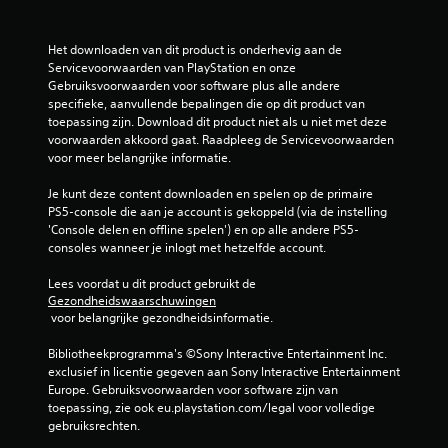
j
n
m
d
t
e
2
e
d
s
Het downloaden van dit product is onderhevig aan de 
n
e
p
b
Servicevoorwaarden van PlayStation en onze 
s
a
e
Gebruiksvoorwaarden voor software plus alle andere 
d
u
l
e
specifieke, aanvullende bepalingen die op dit product van 
e
d
e
toepassing zijn. Download dit product niet als u niet met deze 
h
i
n
o
voorwaarden akkoord gaat. Raadpleeg de Servicevoorwaarden 
e
o
z
voor meer belangrijke informatie.
l
-
o
o
e
u
n
Je kunt deze content downloaden en spelen op de primaire 
g
i
d
PS5-console die aan je account is gekoppeld (via de instelling 
r
a
t
e
'Console delen en offline spelen') en op alle andere PS5-
m
v
r
consoles wanneer je inlogt met hetzelfde account.
d
e
o
d
t
e
a
Lees voordat u dit product gebruikt de 
e
o
r
t
Gezondheidswaarschuwingen
e
z
j
 voor belangrijke gezondheidsinformatie.
l
g
o
e
a
i
t
Bibliotheekprogramma's ©Sony Interactive Entertainment Inc. 
i
n
n
r
exclusief in licentie gegeven aan Sony Interactive Entertainment 
g
s
i
Europe. Gebruiksvoorwaarden voor software zijn van 
n
t
t
l
toepassing, zie ook eu.playstation.com/legal voor volledige 
o
e
l
gebruiksrechten.
t
g
l
i