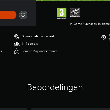
In-Game Purchases, In-game a
T
Online spelen optioneel
T
1 - 4 spelers
us
Remote Play ondersteund
Beoordelingen