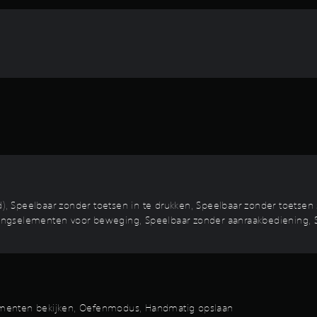
 Speelbaar zonder toetsen in te drukken, Speelbaar zonder toetsen s
eningselementen voor beweging, Speelbaar zonder aanraakbediening, Sp
ementen bekijken, Oefenmodus, Handmatig opslaan