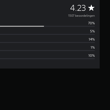
G
4.23
e
1507 beoordelingen
70%
m
5%
i
14%
d
1%
10%
d
e
l
d
e