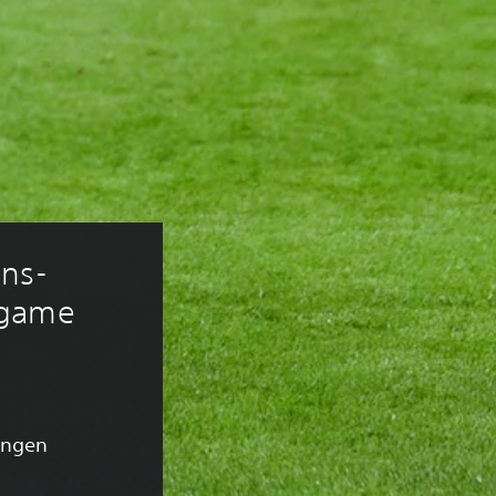
jns-
-game 
ingen