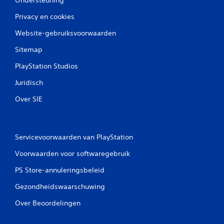
Ondersteuning
o
Privacy en cookies
r
Website-gebruiksvoorwaarden
d
Sitemap
e
PlayStation Studios
l
Juridisch
i
Over SIE
n
g
Servicevoorwaarden van PlayStation
e
Voorwaarden voor softwaregebruik
n
PS Store-annuleringsbeleid
Gezondheidswaarschuwing
Over Beoordelingen