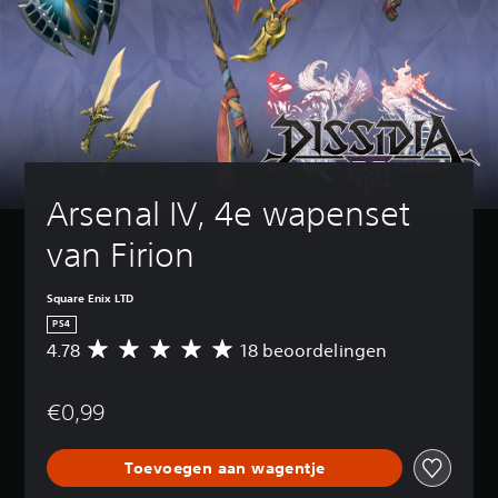
Arsenal IV, 4e wapenset 
van Firion
Square Enix LTD
PS4
4.78
18 beoordelingen
G
e
m
€0,99
i
d
d
Toevoegen aan wagentje
e
l