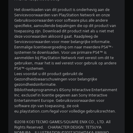
i
Het downloaden van dit product is onderhevig aan de
n
Servicevoorwaarden van PlayStation Network en onze
Gebruiksvoorwaarden voor software plus alle andere
g
specifieke, aanvullende bepalingen die op dit product van
toepassing zijn. Download dit product niet als u niet met
4
deze voorwaarden akkoord gaat. Raadpleeg de
Servicevoorwaarden voor meer belangrijke informatie.
.
Eenmalige licentievergoeding om naar meerdere PS4™-
systemen te downloaden. Voor uw primaire PS4™ is
aanmelden bij PlayStation Network niet vereist om dit te
7
gebruiken, maar het is wel vereist voor gebruik op andere
PS4™-systemen.
8
Lees voordat u dit product gebruikt de
Gezondheidswaarschuwingen voor belangrijke
/
gezondheidsinformatie.
Bibliotheekprogramma's ©Sony Interactive Entertainment
5
Inc. exclusief in licentie gegeven aan Sony Interactive
Entertainment Europe. Gebruiksvoorwaarden voor
s
software zijn van toepassing, zie ook
eu.playstation.com/legal voor volledige gebruiksrechten.
t
©2018 KOEI TECMO GAMES/SQUARE ENIX CO., LTD. All
e
Rights Reserved. CHARACTER DESIGN: TETSUYA
NOMURA ILLUSTRATION:©2017 YOSHITAKA AMANO