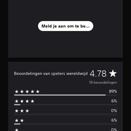
n
u
i
t
1
Meld je aan om te beoordelen
8
b
e
o
o
r
d
e
G
4.78
l
Beoordelingen van spelers wereldwijd
i
e
18 beoordelingen
n
g
89%
m
e
n
6%
i
0%
d
6%
d
0%