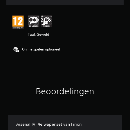
d
e
b
e
o
o
Taal, Geweld
r
d
e
Online spelen optioneel
l
i
n
g
4
.
7
8
Beoordelingen
/
5
s
t
e
r
r
Arsenal IV, 4e wapenset van Firion
e