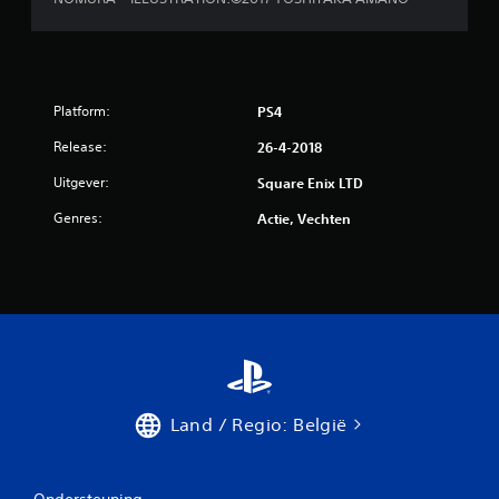
r
r
e
Platform:
PS4
n
Release:
26-4-2018
u
Uitgever:
Square Enix LTD
i
Genres:
Actie, Vechten
t
1
8
b
e
Land / Regio: België
o