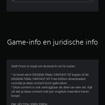
e
l
d
e
b
Game-info en juridische info
e
o
o
Stelt Firion in staat om Arsenal IV uit te rusten.
r
* Je moet eerst DISSIDIA FINAL FANTASY NT kopen of de
DISSIDIA FINAL FANTASY NT Free Edition downloaden
d
voordat je deze content kunt gebruiken.
* Deze content is ook verkrijgbaar als deel van een set. Kijk
e
uit dat je deze content niet per ongeluk meerdere keren
koopt.
l
PAL HD 720p,1080i,1080p