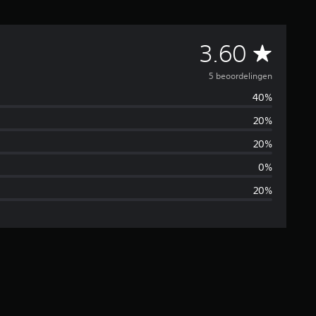
G
3.60
e
5 beoordelingen
40%
m
20%
i
20%
d
0%
20%
d
e
l
d