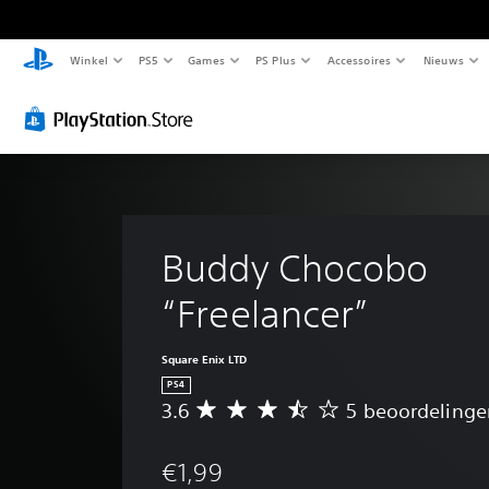
Winkel
PS5
Games
PS Plus
Accessoires
Nieuws
Buddy Chocobo 
“Freelancer”
Square Enix LTD
PS4
3.6
5 beoordelinge
G
e
m
€1,99
i