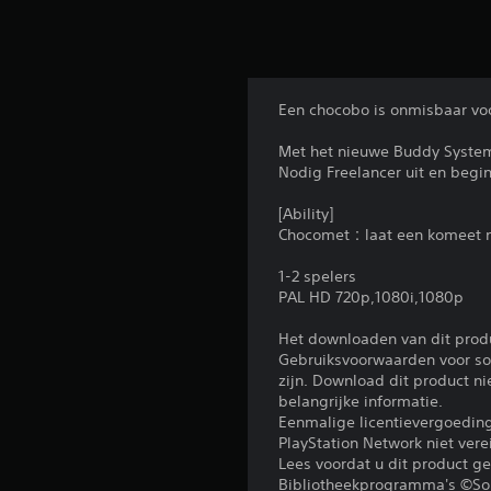
Een chocobo is onmisbaar voo
Met het nieuwe Buddy System
Nodig Freelancer uit en begin
[Ability]
Chocomet：laat een komeet ne
1-2 spelers
PAL HD 720p,1080i,1080p
Het downloaden van dit prod
Gebruiksvoorwaarden voor sof
zijn. Download dit product n
belangrijke informatie.
Eenmalige licentievergoedi
PlayStation Network niet ver
Lees voordat u dit product 
Bibliotheekprogramma's ©Sony