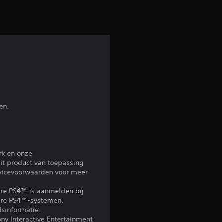
e
b
e
o
o
r
en.
d
e
rk en onze
it product van toepassing
l
rvicevoorwaarden voor meer
i
re PS4™ is aanmelden bij
ndere PS4™-systemen.
n
sinformatie.
ony Interactive Entertainment