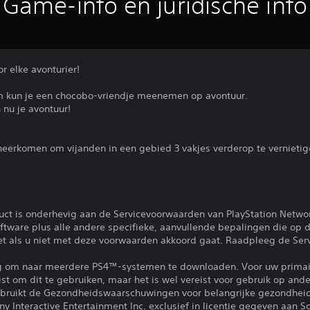
Game-info en juridische info
r elke avonturier!
 kun je een chocobo-vriendje meenemen op avontuur.
 nu je avontuur!
erkomen om vijanden in een gebied 3 vakjes verderop te vernietig
uct is onderhevig aan de Servicevoorwaarden van PlayStation Netwo
tware plus alle andere specifieke, aanvullende bepalingen die op d
iet als u niet met deze voorwaarden akkoord gaat. Raadpleeg de Se
ng om naar meerdere PS4™-systemen te downloaden. Voor uw primai
eist om dit te gebruiken, maar het is wel vereist voor gebruik op a
gebruikt de Gezondheidswaarschuwingen voor belangrijke gezondheid
 Interactive Entertainment Inc. exclusief in licentie gegeven aan S