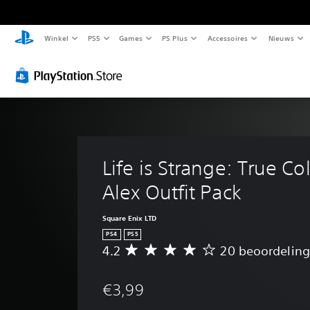
Winkel
PS5
Games
PS Plus
Accessoires
Nieuws
Life is Strange: True Col
Alex Outfit Pack
Square Enix LTD
PS4
PS5
4.2
20 beoordelin
G
e
m
€3,99
i
d