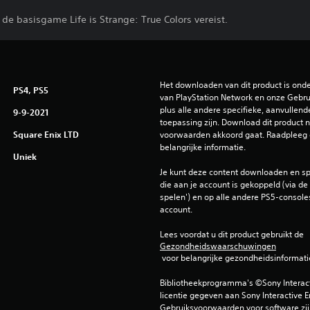
de basisgame Life is Strange: True Colors vereist.
Het downloaden van dit product is ond
PS4, PS5
van PlayStation Network en onze Gebru
plus alle andere specifieke, aanvullend
9-9-2021
toepassing zijn. Download dit product ni
Square Enix LTD
voorwaarden akkoord gaat. Raadpleeg 
belangrijke informatie.
Uniek
Je kunt deze content downloaden en sp
die aan je account is gekoppeld (via de i
spelen') en op alle andere PS5-consoles
account.
Lees voordat u dit product gebruikt de 
Gezondheidswaarschuwingen
 voor belangrijke gezondheidsinformati
Bibliotheekprogramma's ©Sony Interactiv
licentie gegeven aan Sony Interactive E
Gebruiksvoorwaarden voor software zijn