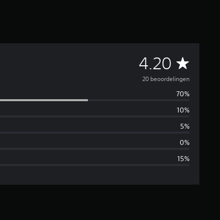
G
4.20
e
20 beoordelingen
70%
m
10%
i
5%
d
0%
15%
d
e
l