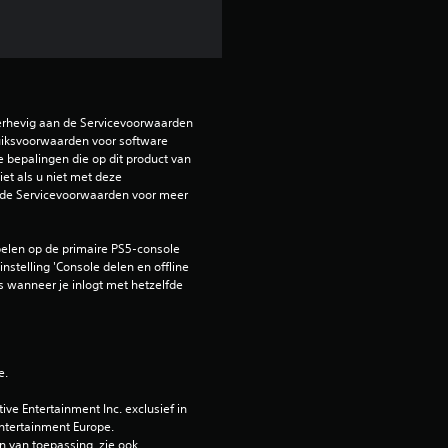
n
g
4
erhevig aan de Servicevoorwaarden 
iksvoorwaarden voor software 
.
e bepalingen die op dit product van 
et als u niet met deze 
2
de Servicevoorwaarden voor meer 
/
elen op de primaire PS5-console 
nstelling 'Console delen en offline 
5
 wanneer je inlogt met hetzelfde 
s
t
e.
e
e Entertainment Inc. exclusief in 
ntertainment Europe. 
 van toepassing, zie ook 