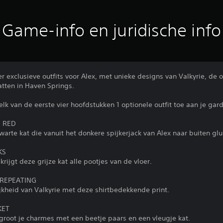
Game-info en juridische info
er exclusieve outfits voor Alex, met unieke designs van Valkyrie, de
atten in Haven Springs.
 elk van de eerste vier hoofdstukken 1 optionele outfit toe aan je gar
N RED
rte kat die vanuit het donkere spijkerjack van Alex naar buiten glu
KS
rijgt deze grijze kat alle pootjes van de vloer.
 REPEATING
jkheid van Valkyrie met deze shirtbedekkende print.
KET
groot je charmes met een beetje paars en een vleugje kat.