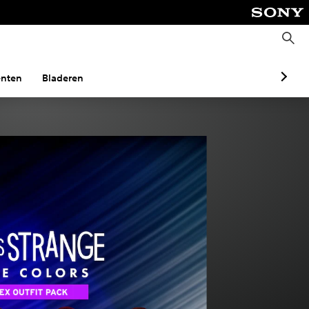
Z
o
e
k
e
nten
Bladeren
n