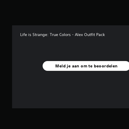
r
r
e
n
u
i
Life is Strange: True Colors - Alex Outfit Pack
t
2
0
b
e
o
Meld je aan om te beoordelen
o
r
d
e
l
i
n
g
e
n