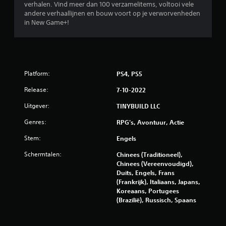
verhalen. Vind meer dan 100 verzamelitems, voltooi vele
v
s
j
k
andere verhaallijnen en bouw voort op je verworvenheden
e
n
a
e
in New Game+!
n
e
n
n
i
e
.
c
n
n
e
t
a
e
O
e
a
r
e
r
n
Platform:
PS4, PS5
d
a
t
f
)
c
a
Release:
e
7-10-2022
t
l
G
n
Uitgever:
TINYBUILD LLC
i
o
e
m
e
p
l
o
Genres:
RPG's, Avontuur, Actie
v
t
u
d
e
i
i
Stem:
Engels
u
o
e
d
s
b
s
e
Schermtalen:
Chinees (Traditioneel),
j
b
n
J
Chinees (Vereenvoudigd),
e
e
e
e
Duits, Engels, Frans
c
s
n
h
(Frankrijk), Italiaans, Japans,
t
c
g
e
Koreaans, Portugees
e
h
e
b
(Brazilië), Russisch, Spaans
n
i
l
t
z
k
u
t
i
b