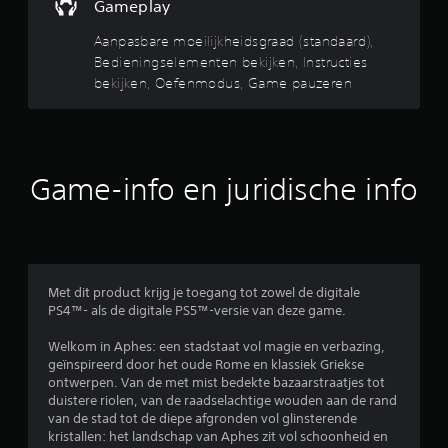
a
Gameplay
k
l
e
u
r
t
e
k
d
Aanpasbare moeilijkheidsgraad (standaard),
.
i
m
i
o
Bedieningselementen bekijken, Instructies
e
j
o
bekijken, Oefenmodus, Game pauzeren
t
r
n
A
k
z
t
a
e
2
e
e
n
n
m
n
p
J
2
a
m
a
e
Game-info en juridische info
k
e
s
k
k
2
u
t
b
e
n
h
a
l
1
t
o
r
i
a
j
o
e
b
l
k
g
j
Met dit product krijg je toegang tot zowel de digitale
t
e
PS4™- als de digitale PS5™-versie van deze game.
e
c
o
i
r
o
y
j
t
Welkom in Aphes: een stadstaat vol magie en verbazing,
o
n
s
d
e
geïnspireerd door het oude Rome en klassiek Griekse
t
t
i
l
ontwerpen. Van de met mist bedekte bazaarstraatjes tot
o
n
r
i
e
duistere riolen, van de raadselachtige wouden aan de rand
s
a
c
z
van de stad tot de diepe afgronden vol glinsterende
r
t
s
k
e
kristallen: het landschap van Aphes zit vol schoonheid en
r