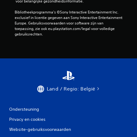
v
t
 voor belangrijke gezondheidsinformatie.
t
e
e
e
e
i
r
e
Bibliotheekprogramma's ©Sony Interactive Entertainment Inc. 
z
t
m
n
exclusief in licentie gegeven aan Sony Interactive Entertainment 
i
o
e
o
Europe. Gebruiksvoorwaarden voor software zijn van 
e
m
l
m
toepassing, zie ook eu.playstation.com/legal voor volledige 
n
t
d
g
gebruiksrechten.
.
e
i
e
k
n
v
e
d
i
V
r
e
n
i
e
b
g
s
n
i
w
u
.
j
a
e
s
a
e
c
r
S
Land / Regio: België
h
i
l
p
r
n
g
e
i
j
e
e
f
e
m
Ondersteuning
l
t
k
a
b
e
u
Privacy en cookies
k
n
n
a
(
.
t
a
Website-gebruiksvoorwaarden
s
o
r