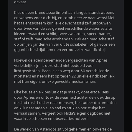
n
t
o
gevaar.
d
u
z
m
P
c
i
Kies uit een breed assortiment aan langeafstandswapens
k
e
e
t
j
en wapens voor dichtbij, en combineer ze naar wens! Met
e
r
i
n
het talentsysteem kun je je gevechtsstijl zelf uitbouwen
s
r
l
e
.
door twee van de zes geheel verschillende wapensets te
o
i
s
kiezen: zwaard en schild, twee zwaarden, speer, hamer,
n
i
o
n
staf of zelfs magische armbanden. Pak een magische staf
a
B
v
g
op om je vijanden van ver uit te schakelen, of ga voor een
g
n
e
i
(
gigantische strijdhamer en vermorzel ze van dichtbij.
e
r
j
s
s
d
g
s
t
Hoewel de adembenemende vergezichten van Aphes
,
e
c
verleidelijk zijn, is deze stad niet bedoeld voor
a
v
g
e
h
lichtgewichten. Baan je een weg door 60 verschillende
n
i
a
monsters en neem het op tegen 22 unieke eindbazen, elk
r
j
d
m
n
met hun eigen, unieke gevechtsmechanismen.
i
a
a
e
n
f
p
a
Elke keuze en elk besluit dat je maakt, doet ertoe. Reis
d
t
l
r
door Aphes en ontdek de waarheid achter de vloek die op
e
a
e
d
de stad rust. Luister naar mensen, bestudeer documenten
n
y
n
)
en kijk naar video's, en stel zo stukje voor stukje het
,
b
(
verhaal samen. Vergeet ook Hilda's eigen dagboek niet,
i
E
e
g
waarin ze schetsen en observaties noteert.
t
r
k
e
e
z
i
De wereld van Asterigos zit vol geheimen en onvertelde
a
m
i
j