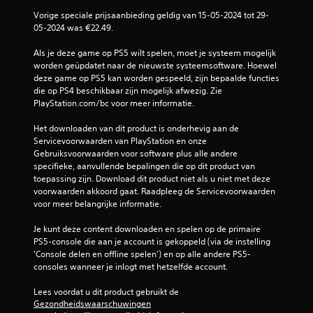
i
i
j
a
d
j
Vorige speciale prijsaanbieding geldig van 15-05-2024 tot 29-
n
a
s
d
05-2024 was €22.49.
m
r
e
e
a
o
f
n
Als je deze game op PS5 wilt spelen, moet je systeem mogelijk 
k
m
f
s
worden geüpdatet naar de nieuwste systeemsoftware. Hoewel 
k
j
e
d
deze game op PS5 kan worden gespeeld, zijn bepaalde functies 
e
o
c
e
die op PS4 beschikbaar zijn mogelijk afwezig. Zie 
l
y
t
h
PlayStation.com/bc voor meer informatie.
i
s
e
e
j
t
n
l
Het downloaden van dit product is onderhevig aan de 
k
i
w
e
Servicevoorwaarden van PlayStation en onze 
e
c
o
g
Gebruiksvoorwaarden voor software plus alle andere 
r
k
r
a
specifieke, aanvullende bepalingen die op dit product van 
i
f
d
m
toepassing zijn. Download dit product niet als u niet met deze 
n
u
e
e
voorwaarden akkoord gaat. Raadpleeg de Servicevoorwaarden 
d
n
n
t
voor meer belangrijke informatie.
e
c
a
o
o
t
l
e
Je kunt deze content downloaden en spelen op de primaire 
m
i
l
g
PS5-console die aan je account is gekoppeld (via de instelling 
g
o
e
a
'Console delen en offline spelen') en op alle andere PS5-
e
n
m
n
consoles wanneer je inlogt met hetzelfde account.
v
a
a
g
i
l
a
t
Lees voordat u dit product gebruikt de 
n
i
l
o
Gezondheidswaarschuwingen
g
t