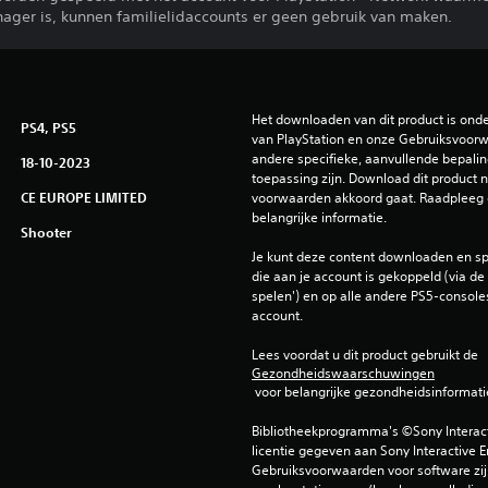
nager is, kunnen familielidaccounts er geen gebruik van maken.
Het downloaden van dit product is ond
PS4, PS5
van PlayStation en onze Gebruiksvoorwa
andere specifieke, aanvullende bepaling
18-10-2023
toepassing zijn. Download dit product ni
CE EUROPE LIMITED
voorwaarden akkoord gaat. Raadpleeg 
belangrijke informatie.
Shooter
Je kunt deze content downloaden en sp
die aan je account is gekoppeld (via de i
spelen') en op alle andere PS5-consoles
account.
Lees voordat u dit product gebruikt de 
Gezondheidswaarschuwingen
 voor belangrijke gezondheidsinformati
Bibliotheekprogramma's ©Sony Interactiv
licentie gegeven aan Sony Interactive E
Gebruiksvoorwaarden voor software zijn