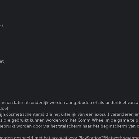
et
et
kunnen later afzonderlijk worden aangeboden of als onderdeel van and
doet.
zijn cosmetische items die het uiterlijk van een exosuit veranderen 
ms die gebruikt kunnen worden om het Comm Wheel in de game te pe
gebruikt worden door via het titelscherm naar het beginscherm van
 worden gespeeld met het account voor PlayStation™Network waarmee