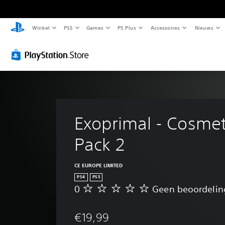
Winkel
PS5
Games
PS Plus
Accessoires
Nieuws
Exoprimal - Cosmet
Pack 2
CE EUROPE LIMITED
PS4
PS5
0
Geen beoordeli
G
e
e
€19,99
n