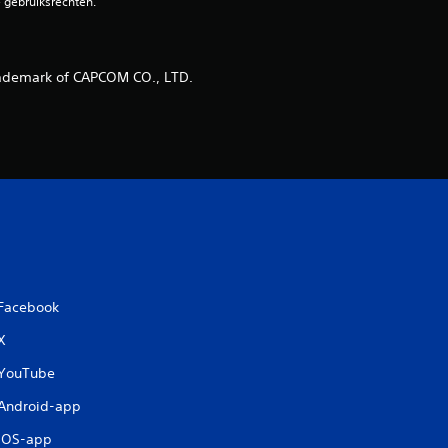
e gebruiksrechten.
ademark of CAPCOM CO., LTD.
Facebook
X
YouTube
Android-app
iOS-app