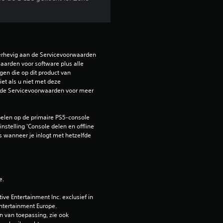
erhevig aan de Servicevoorwaarden 
arden voor software plus alle 
en die op dit product van 
et als u niet met deze 
de Servicevoorwaarden voor meer 
elen op de primaire PS5-console 
nstelling 'Console delen en offline 
 wanneer je inlogt met hetzelfde 
e.
e Entertainment Inc. exclusief in 
ntertainment Europe. 
 van toepassing, zie ook 