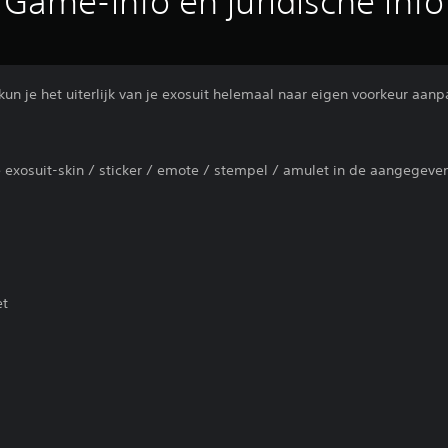
Game-info en juridische info
n je het uiterlijk van je exosuit helemaal naar eigen voorkeur aanp
xosuit-skin / sticker / emote / stempel / amulet in de aangegeve
et