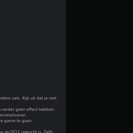
ere sets. Kijk uit dat je niet
en verder geen effect hebben.
rsonaliseren.
 de game te gaan.
 de DCLC gekocht is. Zelfs