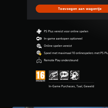
b
e
Toevoegen aan wagentje
o
o
r
d
e
PS Plus vereist voor online spelen
l
i
In-game aankopen optioneel
n
Online spelen vereist
g
e
Speel met maximaal 10 onlinespelers met PS Pl
n
Remote Play ondersteund
In-Game Purchases, Taal, Geweld