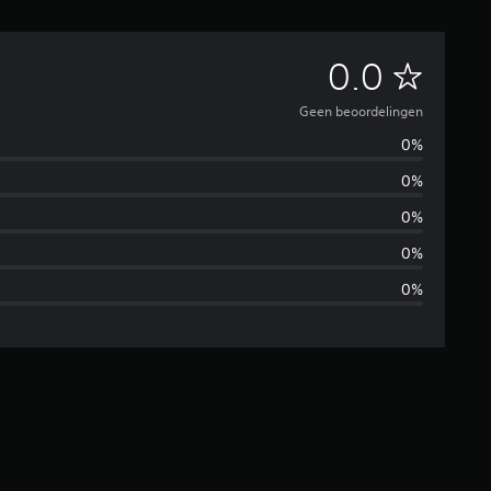
G
0.0
e
Geen beoordelingen
0%
e
0%
n
0%
b
0%
0%
e
o
o
r
d