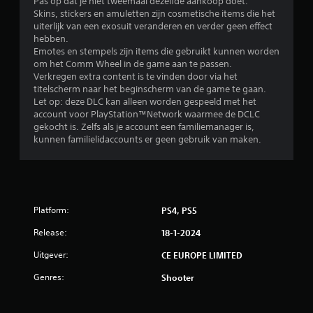
Pas op dat je niet tweemaal dezelfde aankoop doet.
Skins, stickers en amuletten zijn cosmetische items die het
uiterlijk van een exosuit veranderen en verder geen effect
hebben.
Emotes en stempels zijn items die gebruikt kunnen worden
om het Comm Wheel in de game aan te passen.
Verkregen extra content is te vinden door via het
titelscherm naar het beginscherm van de game te gaan.
Let op: deze DLC kan alleen worden gespeeld met het
account voor PlayStation™Network waarmee de DCLC
gekocht is. Zelfs als je account een familiemanager is,
kunnen familielidaccounts er geen gebruik van maken.
Platform:
PS4, PS5
Release:
18-1-2024
Uitgever:
CE EUROPE LIMITED
Genres:
Shooter