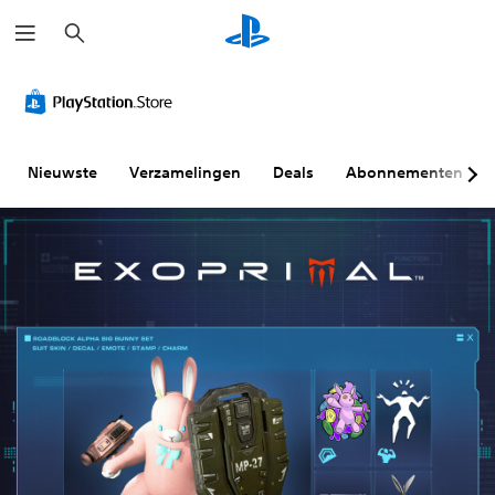
Z
o
e
k
e
n
Nieuwste
Verzamelingen
Deals
Abonnementen