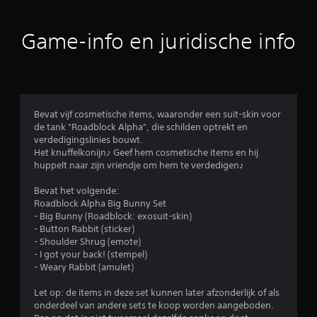
d
e
Game-info en juridische info
l
i
n
Bevat vijf cosmetische items, waaronder een suit-skin voor
de tank "Roadblock Alpha", die schilden optrekt en
g
verdedigingslinies bouwt.
Het knuffelkonijn♪ Geef hem cosmetische items en hij
e
huppelt naar zijn vriendje om hem te verdedigen♪
n
Bevat het volgende:
Roadblock Alpha Big Bunny Set
- Big Bunny (Roadblock: exosuit-skin)
- Button Rabbit (sticker)
- Shoulder Shrug (emote)
- I got your back! (stempel)
- Weary Rabbit (amulet)
Let op: de items in deze set kunnen later afzonderlijk of als
onderdeel van andere sets te koop worden aangeboden.