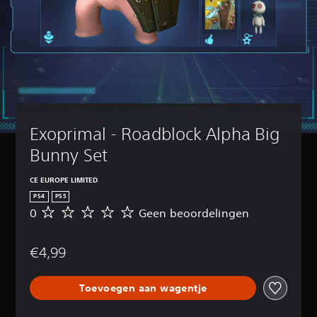
Exoprimal - Roadblock Alpha Big 
Bunny Set
CE EUROPE LIMITED
PS4
PS5
0
Geen beoordelingen
G
e
e
€4,99
n
b
e
Toevoegen aan wagentje
o
o
r