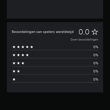
G
0.0
Beoordelingen van spelers wereldwijd
e
Geen beoordelingen
0%
e
0%
n
0%
b
0%
e
0%
o
o
r