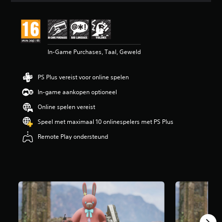
d
e
l
i
n
In-Game Purchases, Taal, Geweld
g
e
n
PS Plus vereist voor online spelen
In-game aankopen optioneel
Online spelen vereist
Speel met maximaal 10 onlinespelers met PS Plus
Remote Play ondersteund