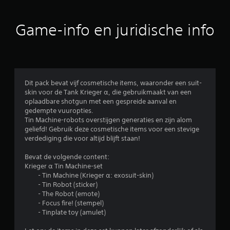
d
e
Game-info en juridische info
l
i
n
Dit pack bevat vijf cosmetische items, waaronder een suit-
skin voor de Tank Krieger α, die gebruikmaakt van een
g
oplaadbare shotgun met een gespreide aanval en
gedempte vuuropties.
e
Tin Machine-robots overstijgen generaties en zijn alom
geliefd! Gebruik deze cosmetische items voor een stevige
n
verdediging die voor altijd blijft staan!
Bevat de volgende content:
Krieger α Tin Machine-set
- Tin Machine (Krieger α: exosuit-skin)
- Tin Robot (sticker)
- The Robot (emote)
- Focus fire! (stempel)
- Tinplate toy (amulet)