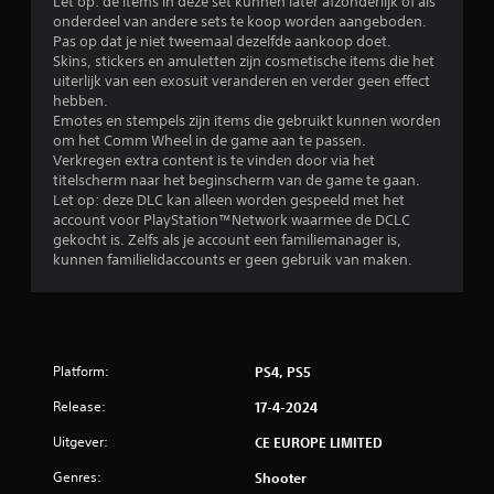
Let op: de items in deze set kunnen later afzonderlijk of als
onderdeel van andere sets te koop worden aangeboden.
Pas op dat je niet tweemaal dezelfde aankoop doet.
Skins, stickers en amuletten zijn cosmetische items die het
uiterlijk van een exosuit veranderen en verder geen effect
hebben.
Emotes en stempels zijn items die gebruikt kunnen worden
om het Comm Wheel in de game aan te passen.
Verkregen extra content is te vinden door via het
titelscherm naar het beginscherm van de game te gaan.
Let op: deze DLC kan alleen worden gespeeld met het
account voor PlayStation™Network waarmee de DCLC
gekocht is. Zelfs als je account een familiemanager is,
kunnen familielidaccounts er geen gebruik van maken.
Platform:
PS4, PS5
Release:
17-4-2024
Uitgever:
CE EUROPE LIMITED
Genres:
Shooter