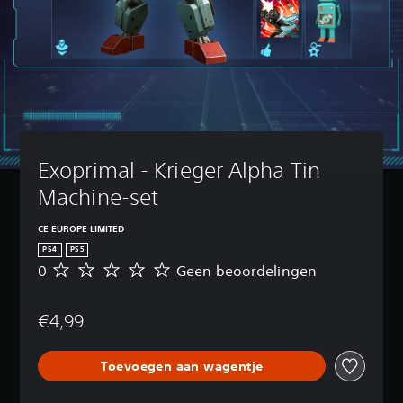
Exoprimal - Krieger Alpha Tin 
Machine-set
CE EUROPE LIMITED
PS4
PS5
0
Geen beoordelingen
G
e
e
€4,99
n
b
e
Toevoegen aan wagentje
o
o
r