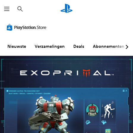
Z
o
e
k
e
n
Nieuwste
Verzamelingen
Deals
Abonnementen