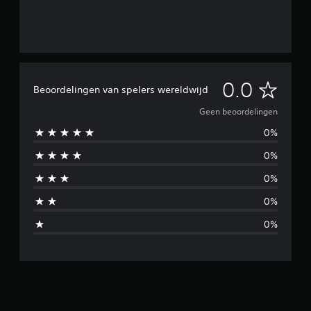
G
0.0
Beoordelingen van spelers wereldwijd
e
Geen beoordelingen
0%
e
0%
n
0%
b
0%
e
0%
o
o
r