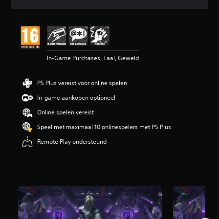
r
d
e
l
i
n
In-Game Purchases, Taal, Geweld
g
e
n
PS Plus vereist voor online spelen
In-game aankopen optioneel
Online spelen vereist
Speel met maximaal 10 onlinespelers met PS Plus
Remote Play ondersteund