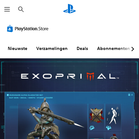
Z
o
e
k
e
n
Nieuwste
Verzamelingen
Deals
Abonnementen