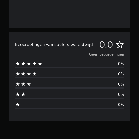
G
0.0
Beoordelingen van spelers wereldwijd
e
Geen beoordelingen
0%
e
0%
n
0%
b
0%
e
0%
o
o
r