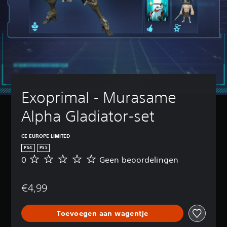
Exoprimal - Murasame 
Alpha Gladiator-set
CE EUROPE LIMITED
PS4
PS5
0
Geen beoordelingen
G
e
e
€4,99
n
b
e
Toevoegen aan wagentje
o
o