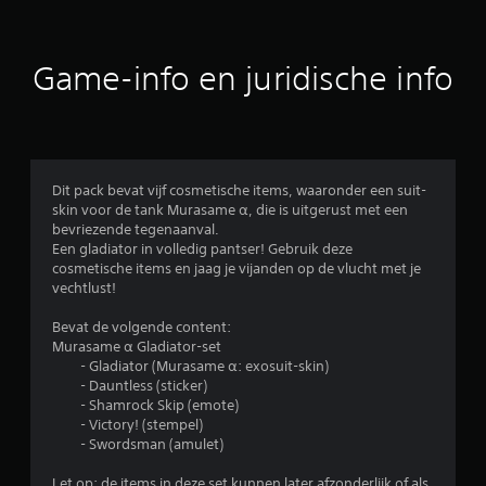
d
e
Game-info en juridische info
l
i
n
Dit pack bevat vijf cosmetische items, waaronder een suit-
skin voor de tank Murasame α, die is uitgerust met een
g
bevriezende tegenaanval.
Een gladiator in volledig pantser! Gebruik deze
e
cosmetische items en jaag je vijanden op de vlucht met je
vechtlust!
n
Bevat de volgende content:
Murasame α Gladiator-set
- Gladiator (Murasame α: exosuit-skin)
- Dauntless (sticker)
- Shamrock Skip (emote)
- Victory! (stempel)
- Swordsman (amulet)
Let op: de items in deze set kunnen later afzonderlijk of als