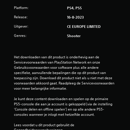
3
Platform:
PS4, PS5
.
Release:
16-8-2023
6
Uitgever:
CE EUROPE LIMITED
Genres:
Shooter
7
/
Het downloaden van dit product is onderhevig aan de 
5
Servicevoorwaarden van PlayStation Network en onze 
Gebruiksvoorwaarden voor software plus alle andere 
s
specifieke, aanvullende bepalingen die op dit product van 
toepassing zijn. Download dit product niet als u niet met deze 
t
voorwaarden akkoord gaat. Raadpleeg de Servicevoorwaarden 
voor meer belangrijke informatie.
e
Je kunt deze content downloaden en spelen op de primaire 
r
PS5-console die aan je account is gekoppeld (via de instelling 
'Console delen en offline spelen') en op alle andere PS5-
r
consoles wanneer je inlogt met hetzelfde account.
e
Lees voordat u dit product gebruikt de 
Gezondheidswaarschuwingen