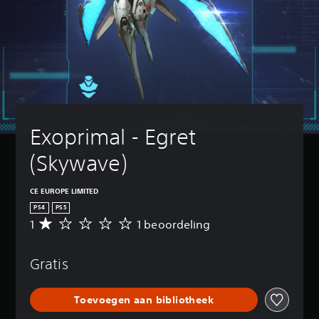
Exoprimal - Egret 
(Skywave)
CE EUROPE LIMITED
PS4
PS5
1
1 beoordeling
G
e
m
Gratis
i
d
d
Toevoegen aan bibliotheek
e
l