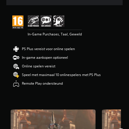
d
e
b
e
o
o
In-Game Purchases, Taal, Geweld
r
d
e
PS Plus vereist voor online spelen
l
i
In-game aankopen optioneel
n
g
Online spelen vereist
1
Speel met maximaal 10 onlinespelers met PS Plus
/
5
Remote Play ondersteund
s
t
e
r
r
e
n
u
i