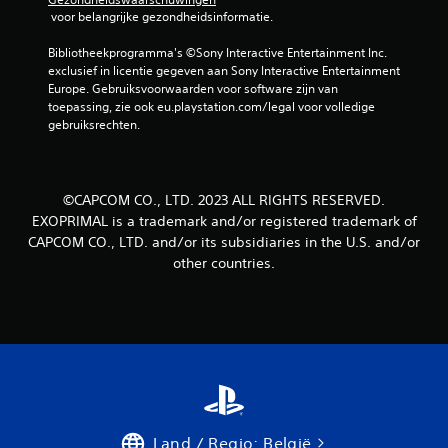
n
 voor belangrijke gezondheidsinformatie.
u
Bibliotheekprogramma's ©Sony Interactive Entertainment Inc. 
exclusief in licentie gegeven aan Sony Interactive Entertainment 
i
Europe. Gebruiksvoorwaarden voor software zijn van 
toepassing, zie ook eu.playstation.com/legal voor volledige 
t
gebruiksrechten.
3
b
©CAPCOM CO., LTD. 2023 ALL RIGHTS RESERVED.
EXOPRIMAL is a trademark and/or registered trademark of
e
CAPCOM CO., LTD. and/or its subsidiaries in the U.S. and/or
other countries.
o
o
r
d
e
Land / Regio: België