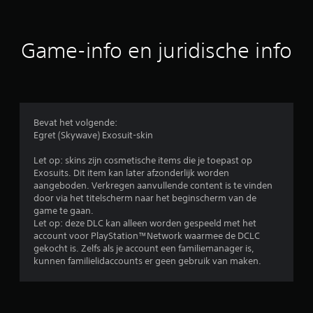
e
b
Game-info en juridische info
e
o
o
Bevat het volgende:
Egret (Skywave) Exosuit-skin
r
Let op: skins zijn cosmetische items die je toepast op
d
Exosuits. Dit item kan later afzonderlijk worden
aangeboden. Verkregen aanvullende content is te vinden
e
door via het titelscherm naar het beginscherm van de
game te gaan.
l
Let op: deze DLC kan alleen worden gespeeld met het
account voor PlayStation™Network waarmee de DCLC
i
gekocht is. Zelfs als je account een familiemanager is,
kunnen familielidaccounts er geen gebruik van maken.
n
g