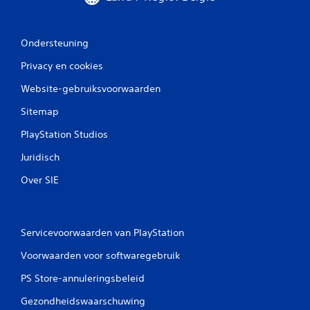
l
i
Ondersteuning
n
Privacy en cookies
g
Website-gebruiksvoorwaarden
e
Sitemap
n
PlayStation Studios
Juridisch
Over SIE
Servicevoorwaarden van PlayStation
Voorwaarden voor softwaregebruik
PS Store-annuleringsbeleid
Gezondheidswaarschuwing