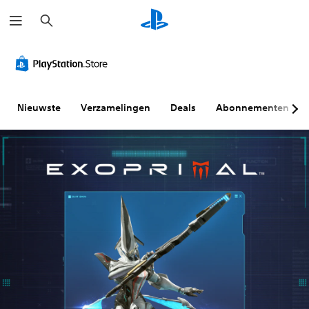
Z
o
e
k
e
n
Nieuwste
Verzamelingen
Deals
Abonnementen