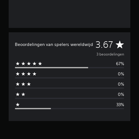
G
3.67
Beoordelingen van spelers wereldwijd
e
3 beoordelingen
67%
m
0%
i
0%
d
0%
d
33%
e
l
d