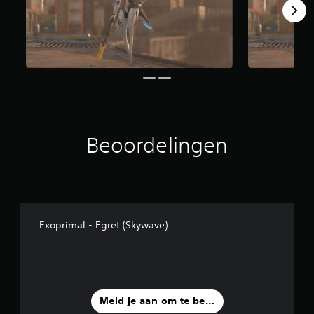
t
1
b
e
o
o
r
d
e
l
i
Beoordelingen
n
g
e
n
Exoprimal - Egret (Skywave)
Meld je aan om te beoordelen