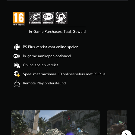
d
e
l
i
n
In-Game Purchases, Taal, Geweld
g
e
n
PS Plus vereist voor online spelen
In-game aankopen optioneel
Online spelen vereist
Speel met maximaal 10 onlinespelers met PS Plus
Remote Play ondersteund