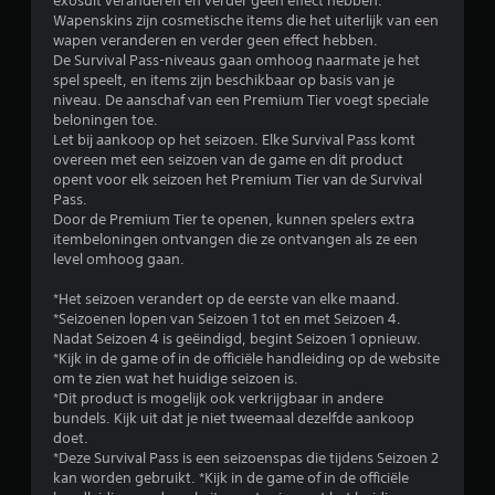
exosuit veranderen en verder geen effect hebben.
Wapenskins zijn cosmetische items die het uiterlijk van een
wapen veranderen en verder geen effect hebben.
De Survival Pass-niveaus gaan omhoog naarmate je het
spel speelt, en items zijn beschikbaar op basis van je
niveau. De aanschaf van een Premium Tier voegt speciale
beloningen toe.
Let bij aankoop op het seizoen. Elke Survival Pass komt
overeen met een seizoen van de game en dit product
opent voor elk seizoen het Premium Tier van de Survival
Pass.
Door de Premium Tier te openen, kunnen spelers extra
itembeloningen ontvangen die ze ontvangen als ze een
level omhoog gaan.
*Het seizoen verandert op de eerste van elke maand.
*Seizoenen lopen van Seizoen 1 tot en met Seizoen 4.
Nadat Seizoen 4 is geëindigd, begint Seizoen 1 opnieuw.
*Kijk in de game of in de officiële handleiding op de website
om te zien wat het huidige seizoen is.
*Dit product is mogelijk ook verkrijgbaar in andere
bundels. Kijk uit dat je niet tweemaal dezelfde aankoop
doet.
*Deze Survival Pass is een seizoenspas die tijdens Seizoen 2
kan worden gebruikt. *Kijk in de game of in de officiële