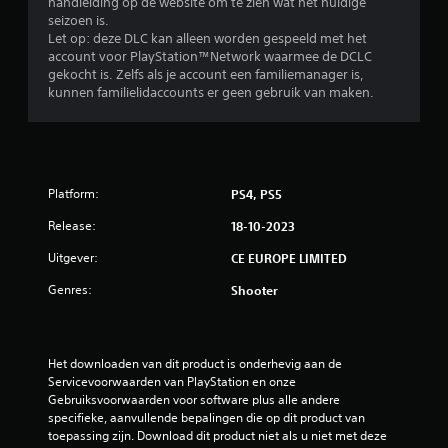
handleiding op de website om te zien wat het huidige
seizoen is.
Let op: deze DLC kan alleen worden gespeeld met het
account voor PlayStation™Network waarmee de DCLC
gekocht is. Zelfs als je account een familiemanager is,
kunnen familielidaccounts er geen gebruik van maken.
Platform:
PS4, PS5
Release:
18-10-2023
Uitgever:
CE EUROPE LIMITED
Genres:
Shooter
Het downloaden van dit product is onderhevig aan de 
Servicevoorwaarden van PlayStation en onze 
Gebruiksvoorwaarden voor software plus alle andere 
specifieke, aanvullende bepalingen die op dit product van 
toepassing zijn. Download dit product niet als u niet met deze 