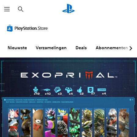
Z
o
e
k
e
n
Nieuwste
Verzamelingen
Deals
Abonnementen