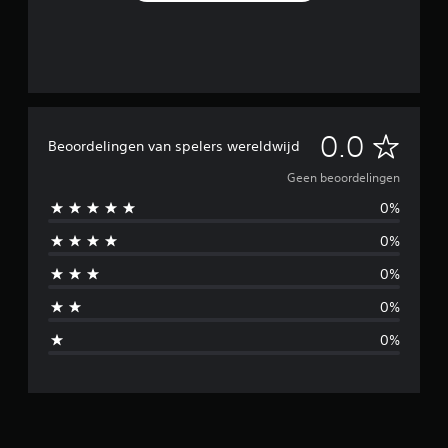
G
0.0
Beoordelingen van spelers wereldwijd
e
Geen beoordelingen
0%
e
0%
n
0%
b
0%
e
0%
o
o
r