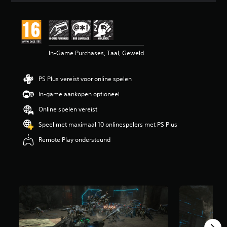
d
e
l
i
n
In-Game Purchases, Taal, Geweld
g
e
n
PS Plus vereist voor online spelen
In-game aankopen optioneel
Online spelen vereist
Speel met maximaal 10 onlinespelers met PS Plus
Remote Play ondersteund