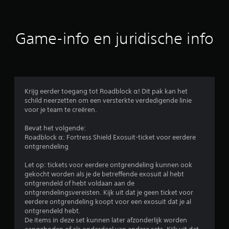
d
e
Game-info en juridische info
l
i
n
Krijg eerder toegang tot Roadblock α! Dit pak kan het
schild neerzetten om een versterkte verdedigende linie
g
voor je team te creëren.
e
Bevat het volgende:
Roadblock α: Fortress Shield Exosuit-ticket voor eerdere
n
ontgrendeling
Let op: tickets voor eerdere ontgrendeling kunnen ook
gekocht worden als je de betreffende exosuit al hebt
ontgrendeld of hebt voldaan aan de
ontgrendelingsvereisten. Kijk uit dat je geen ticket voor
eerdere ontgrendeling koopt voor een exosuit dat je al
ontgrendeld hebt.
De items in deze set kunnen later afzonderlijk worden