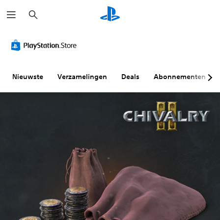
Z
o
e
k
e
n
Nieuwste
Verzamelingen
Deals
Abonnementen