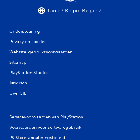
i
Land / Regio: België
n
g
Ondersteuning
e
Privacy en cookies
n
Website-gebruiksvoorwaarden
Sitemap
PlayStation Studios
Juridisch
Over SIE
Servicevoorwaarden van PlayStation
Voorwaarden voor softwaregebruik
PS Store-annuleringsbeleid