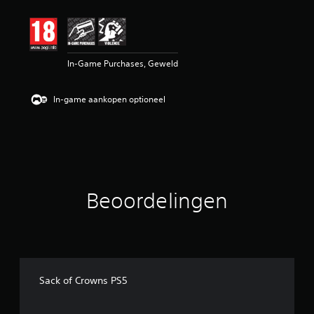
e
o
o
r
d
In-Game Purchases, Geweld
e
l
i
In-game aankopen optioneel
n
g
5
/
5
s
t
e
Beoordelingen
r
r
e
n
u
i
t
Sack of Crowns PS5
1
b