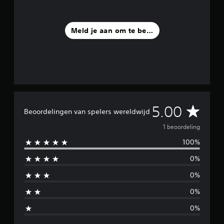
e
o
o
r
Meld je aan om te beoordelen
d
e
l
i
n
g
e
n
G
5.00
Beoordelingen van spelers wereldwijd
e
1 beoordeling
100%
m
0%
i
0%
d
0%
d
0%
e