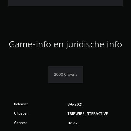
l
d
e
b
Game-info en juridische info
e
o
o
2000 Crowns
r
d
Release:
e
8-6-2021
Uitgever:
TRIPWIRE INTERACTIVE
l
Genres:
Uniek
i