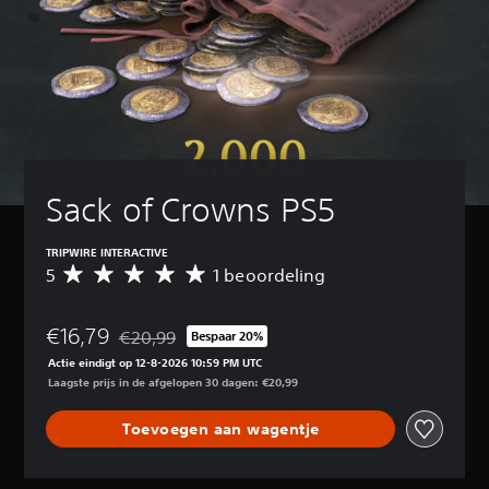
Sack of Crowns PS5
TRIPWIRE INTERACTIVE
5
1 beoordeling
G
e
m
€16,79
i
€20,99
Bespaar 20%
Korting ten opzichte van de oorspronkelijke prijs v
d
Actie eindigt op 12-8-2026 10:59 PM UTC
d
Laagste prijs in de afgelopen 30 dagen: €20,99
e
l
Toevoegen aan wagentje
d
e
b