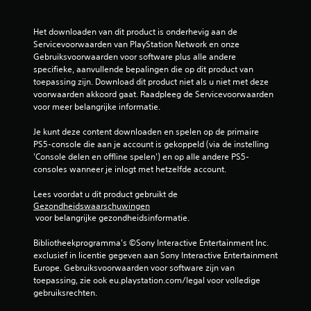
n
Het downloaden van dit product is onderhevig aan de 
g
Servicevoorwaarden van PlayStation Network en onze 
Gebruiksvoorwaarden voor software plus alle andere 
1
specifieke, aanvullende bepalingen die op dit product van 
toepassing zijn. Download dit product niet als u niet met deze 
/
voorwaarden akkoord gaat. Raadpleeg de Servicevoorwaarden 
voor meer belangrijke informatie.
5
Je kunt deze content downloaden en spelen op de primaire 
s
PS5-console die aan je account is gekoppeld (via de instelling 
'Console delen en offline spelen') en op alle andere PS5-
t
consoles wanneer je inlogt met hetzelfde account.
e
Lees voordat u dit product gebruikt de 
Gezondheidswaarschuwingen
 voor belangrijke gezondheidsinformatie.
r
Bibliotheekprogramma's ©Sony Interactive Entertainment Inc. 
r
exclusief in licentie gegeven aan Sony Interactive Entertainment 
Europe. Gebruiksvoorwaarden voor software zijn van 
e
toepassing, zie ook eu.playstation.com/legal voor volledige 
gebruiksrechten.
n