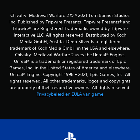
u
Chivalry: Medieval Warfare 2 © ® 2021 Torn Banner Studios
i
Inc. Published by Tripwire Presents. Tripwire Presents® and
t
Tripwire® are Registered Trademarks owned by Tripwire
Interactive LLC. All rights reserved. Distributed by Koch
1
Media GmbH, Austria. Deep Silver is a registered
trademark of Koch Media GmbH in the USA and elsewhere.
b
Chivalry: Medieval Warfare 2 uses the Unreal® Engine.
Unreal® is a trademark or registered trademark of Epic
e
Games, Inc. in the United States of America and elsewhere.
o
Unreal® Engine, Copyright 1998 – 2021, Epic Games, Inc. All
rights reserved. All other trademarks, logos and copyrights
o
are property of their respective owners. All rights reserved.
Privacybeleid en EULA van game
r
d
e
l