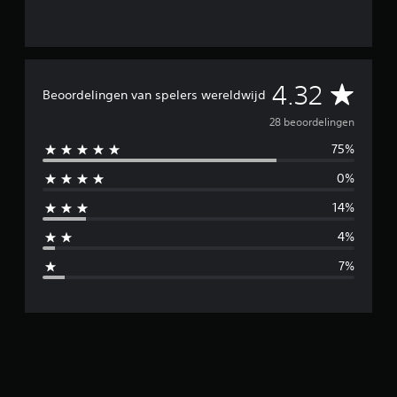
e
l
i
n
g
G
4.32
e
Beoordelingen van spelers wereldwijd
n
e
28 beoordelingen
75%
m
0%
i
14%
d
4%
d
7%
e
l
d
e