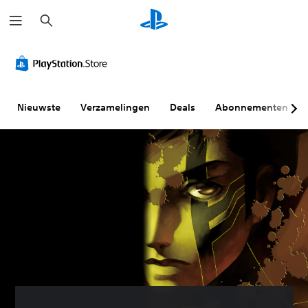
Z
o
e
k
e
n
Nieuwste
Verzamelingen
Deals
Abonnementen