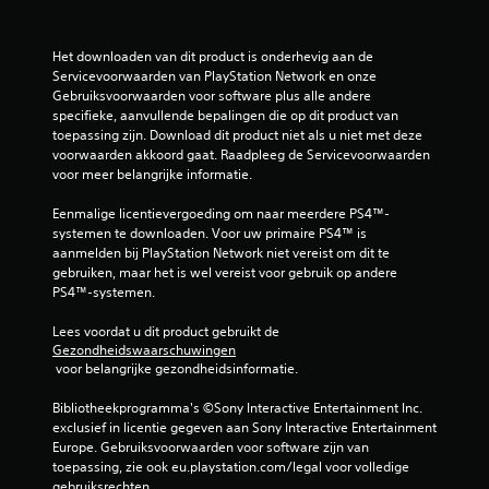
.
3
Het downloaden van dit product is onderhevig aan de 
Servicevoorwaarden van PlayStation Network en onze 
Gebruiksvoorwaarden voor software plus alle andere 
2
specifieke, aanvullende bepalingen die op dit product van 
toepassing zijn. Download dit product niet als u niet met deze 
/
voorwaarden akkoord gaat. Raadpleeg de Servicevoorwaarden 
voor meer belangrijke informatie.
5
Eenmalige licentievergoeding om naar meerdere PS4™-
s
systemen te downloaden. Voor uw primaire PS4™ is 
aanmelden bij PlayStation Network niet vereist om dit te 
t
gebruiken, maar het is wel vereist voor gebruik op andere 
PS4™-systemen.
e
Lees voordat u dit product gebruikt de 
r
Gezondheidswaarschuwingen
 voor belangrijke gezondheidsinformatie.
r
Bibliotheekprogramma's ©Sony Interactive Entertainment Inc. 
e
exclusief in licentie gegeven aan Sony Interactive Entertainment 
Europe. Gebruiksvoorwaarden voor software zijn van 
n
toepassing, zie ook eu.playstation.com/legal voor volledige 
gebruiksrechten.