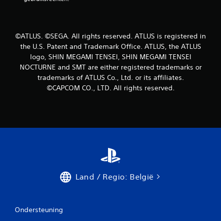
u
i
©ATLUS. ©SEGA. All rights reserved. ATLUS is registered in
t
the U.S. Patent and Trademark Office. ATLUS, the ATLUS
logo, SHIN MEGAMI TENSEI, SHIN MEGAMI TENSEI
2
NOCTURNE and SMT are either registered trademarks or
trademarks of ATLUS Co., Ltd. or its affiliates.
8
©CAPCOM CO., LTD. All rights reserved.
b
e
o
o
r
Land / Regio: België
d
e
Ondersteuning