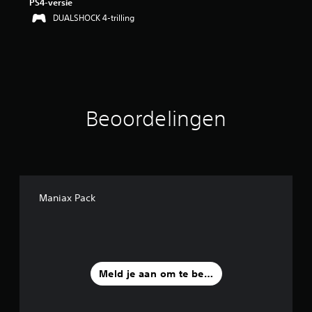
PS4-versie
g
DUALSHOCK 4-trilling
4
.
3
2
/
5
s
t
Beoordelingen
e
r
r
e
n
u
i
Maniax Pack
t
2
8
b
e
o
Meld je aan om te beoordelen
o
r
d