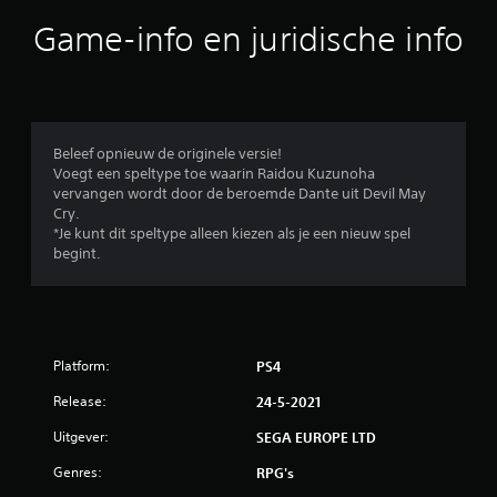
b
Game-info en juridische info
e
o
o
Beleef opnieuw de originele versie!
Voegt een speltype toe waarin Raidou Kuzunoha
r
vervangen wordt door de beroemde Dante uit Devil May
Cry.
d
*Je kunt dit speltype alleen kiezen als je een nieuw spel
begint.
e
l
i
Platform:
PS4
n
Release:
24-5-2021
g
Uitgever:
SEGA EUROPE LTD
4
Genres:
RPG's