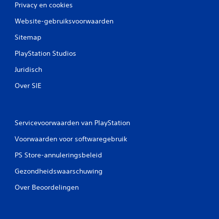
l
Privacy en cookies
Website-gebruiksvoorwaarden
i
Sitemap
n
PlayStation Studios
g
Juridisch
e
Over SIE
n
Servicevoorwaarden van PlayStation
Voorwaarden voor softwaregebruik
PS Store-annuleringsbeleid
Gezondheidswaarschuwing
Over Beoordelingen