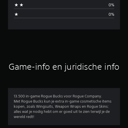
b
0%
e
0%
o
o
r
d
e
Game-info en juridische info
l
i
n
13.500 in-game Rogue Bucks voor Rogue Company.
Met Rogue Bucks kun je extra in-game cosmetische items
g
kopen, zoals Wingsuits, Weapon Wraps en Rogue Skins:
alles wat je nodig hebt om er goed uit te zien terwijl je de
e
wereld redt!
n