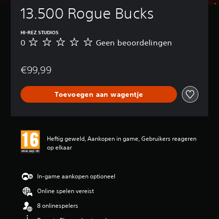
13.500 Rogue Bucks
HI-REZ STUDIOS
0
Geen beoordelingen
G
e
e
€99,99
n
b
e
Toevoegen aan wagentje
o
o
r
d
e
Heftig geweld, Aankopen in game, Gebruikers reageren
l
op elkaar
i
n
g
e
In-game aankopen optioneel
n
Online spelen vereist
8 onlinespelers