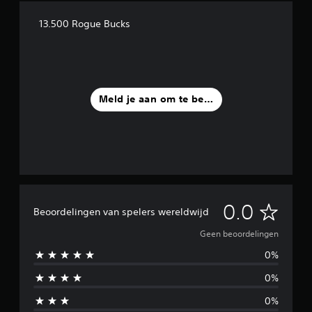
13.500 Rogue Bucks
Meld je aan om te beoordelen
G
0.0
Beoordelingen van spelers wereldwijd
e
Geen beoordelingen
0%
e
0%
n
0%