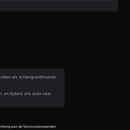
d
e
l
d
e
b
e
uiken als achtergrondmuziek
o
 en tijdens alle actie naar
o
r
d
erhevig aan de Servicevoorwaarden 