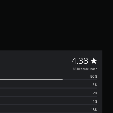
G
4.38
e
88 beoordelingen
80%
m
5%
i
2%
d
1%
13%