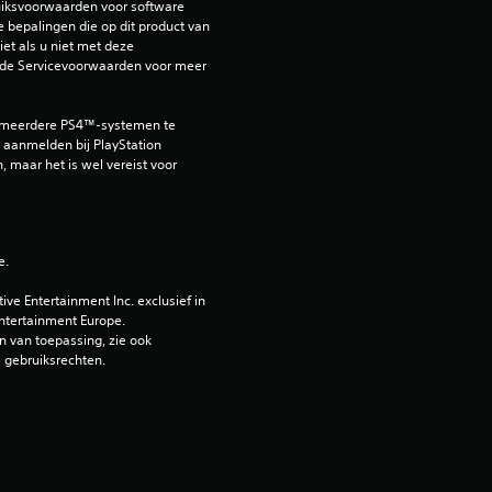
e
iksvoorwaarden voor software 
e bepalingen die op dit product van 
et als u niet met deze 
l
de Servicevoorwaarden voor meer 
i
 meerdere PS4™-systemen te 
n
aanmelden bij PlayStation 
, maar het is wel vereist voor 
g
4
e.
.
e Entertainment Inc. exclusief in 
ntertainment Europe. 
3
 van toepassing, zie ook 
e gebruiksrechten.
8
/
5