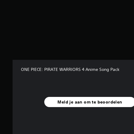
e
r
r
e
n
u
i
t
8
8
b
e
ONE PIECE: PIRATE WARRIORS 4 Anime Song Pack
o
o
r
d
e
Meld je aan om te beoordelen
l
i
n
g
e
n