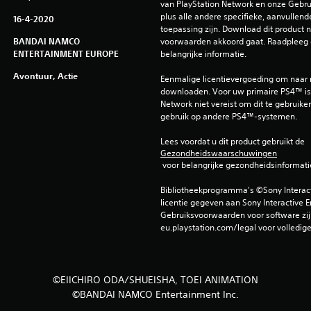
van PlayStation Network en onze Gebru
plus alle andere specifieke, aanvullend
16-4-2020
toepassing zijn. Download dit product ni
BANDAI NAMCO
voorwaarden akkoord gaat. Raadpleeg 
ENTERTAINMENT EUROPE
belangrijke informatie.
Avontuur, Actie
Eenmalige licentievergoeding om naar
downloaden. Voor uw primaire PS4™ is 
Network niet vereist om dit te gebruiken
gebruik op andere PS4™-systemen.
Lees voordat u dit product gebruikt de 
Gezondheidswaarschuwingen
 voor belangrijke gezondheidsinformati
Bibliotheekprogramma's ©Sony Interactiv
licentie gegeven aan Sony Interactive E
Gebruiksvoorwaarden voor software zijn
eu.playstation.com/legal voor volledig
©EIICHIRO ODA/SHUEISHA, TOEI ANIMATION
©BANDAI NAMCO Entertainment Inc.