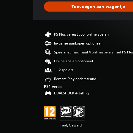
d
Toevoegen aan wagentje
e
l
d
e
b
PS Plus vereist voor online spelen
e
o
In-game aankopen optioneel
o
Speel met maximaal 4 onlinespelers met PS Plu
r
d
Online spelen optioneel
e
1 - 2 spelers
l
i
Remote Play ondersteund
n
PS4-versie
g
DUALSHOCK 4-trilling
4
.
3
8
/
5
Taal, Geweld
s
t