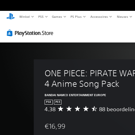
Winkel
PS5
Games
PS Plus
Accessoires
Nieuws
ONE PIECE: PIRATE WA
4 Anime Song Pack
BANDAI NAMCO ENTERTAINMENT EUROPE
PS4
PS5
4.38
88 beoordeli
G
e
m
€16,99
i
d