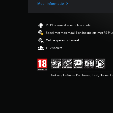
d
Meer informatie
e
l
d
e
PS Plus vereist voor online spelen
b
e
Speel met maximaal 4 onlinespelers met PS Plu
o
Online spelen optioneel
o
r
1 - 2 spelers
d
e
l
i
n
g
Gokken, In-Game Purchases, Taal, Online, 
3
.
9
6
/
5
s
t