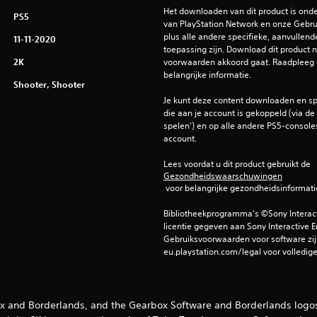
Het downloaden van dit product is ond
PS5
van PlayStation Network en onze Gebru
plus alle andere specifieke, aanvullend
11-11-2020
toepassing zijn. Download dit product ni
2K
voorwaarden akkoord gaat. Raadpleeg 
belangrijke informatie.
Shooter, Shooter
Je kunt deze content downloaden en sp
die aan je account is gekoppeld (via de i
spelen') en op alle andere PS5-consoles
account.
Lees voordat u dit product gebruikt de 
Gezondheidswaarschuwingen
 voor belangrijke gezondheidsinformati
Bibliotheekprogramma's ©Sony Interactiv
licentie gegeven aan Sony Interactive E
Gebruiksvoorwaarden voor software zijn
eu.playstation.com/legal voor volledig
x and Borderlands, and the Gearbox Software and Borderlands logos,