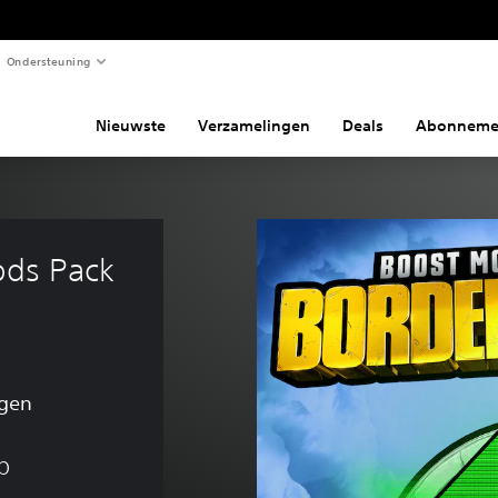
Ondersteuning
Nieuwste
Verzamelingen
Deals
Abonneme
ods Pack 
ngen
p