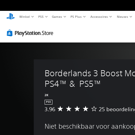
Winkel
PS5
Games
PS Plus
Accessoires
Nieuws
Borderlands 3 Boost M
PS4™ &  PS5™
2K
PS5
3.96
25 beoordeli
G
e
m
Niet beschikbaar voor aankoo
i
d