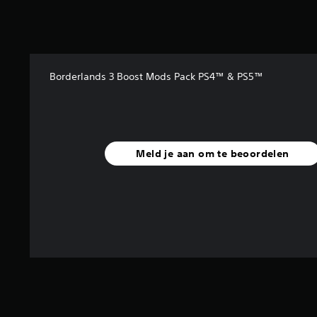
e
r
r
e
n
Borderlands 3 Boost Mods Pack PS4™ & PS5™
u
i
t
2
5
b
Meld je aan om te beoordelen
e
o
o
r
d
e
l
i
n
g
e
n