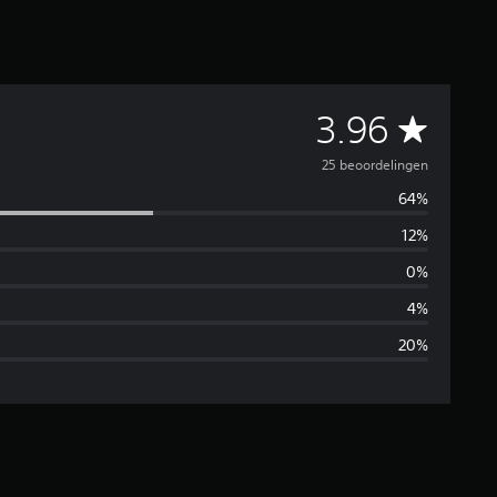
G
3.96
e
25 beoordelingen
64%
m
12%
i
0%
d
4%
20%
d
e
l