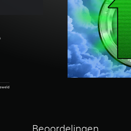
s
Geweld
Beoordelingen