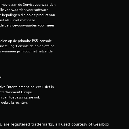
n
erhevig aan de Servicevoorwaarden 
iksvoorwaarden voor software 
g
e bepalingen die op dit product van 
et als u niet met deze 
de Servicevoorwaarden voor meer 
3
.
elen op de primaire PS5-console 
nstelling 'Console delen en offline 
9
 wanneer je inlogt met hetzelfde 
6
/
e.
5
e Entertainment Inc. exclusief in 
ntertainment Europe. 
 van toepassing, zie ook 
s
e gebruiksrechten.
t
e
 are registered trademarks, all used courtesy of Gearbox