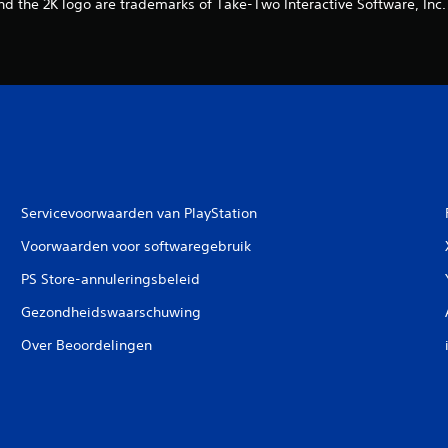
nd the 2K logo are trademarks of Take-Two Interactive Software, Inc. 
Servicevoorwaarden van PlayStation
Voorwaarden voor softwaregebruik
PS Store-annuleringsbeleid
Gezondheidswaarschuwing
Over Beoordelingen