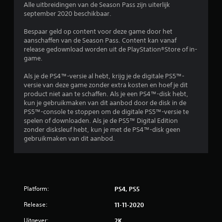
Alle uitbreidingen van de Season Pass zijn uiterlijk
5
september 2020 beschikbaar.
s
Bespaar geld op content voor deze game door het
aanschaffen van de Season Pass. Content kan vanaf
t
release gedownload worden uit de PlayStation®Store of in-
game.
e
Als je de PS4™-versie al hebt, krijg je de digitale PS5™-
r
versie van deze game zonder extra kosten en hoef je dit
product niet aan te schaffen. Als je een PS4™-disk hebt,
r
kun je gebruikmaken van dit aanbod door de disk in de
PS5™-console te stoppen om de digitale PS5™-versie te
e
spelen of downloaden. Als je de PS5™ Digital Edition
zonder disksleuf hebt, kun je met de PS4™-disk geen
n
gebruikmaken van dit aanbod.
u
i
Platform:
PS4, PS5
t
Release:
11-11-2020
2
Uitgever:
2K