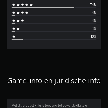
74%
m
4%
i
4%
d
4%
d
13%
e
l
d
e
b
Game-info en juridische info
e
o
o
Met dit product krijg je toegang tot zowel de digitale