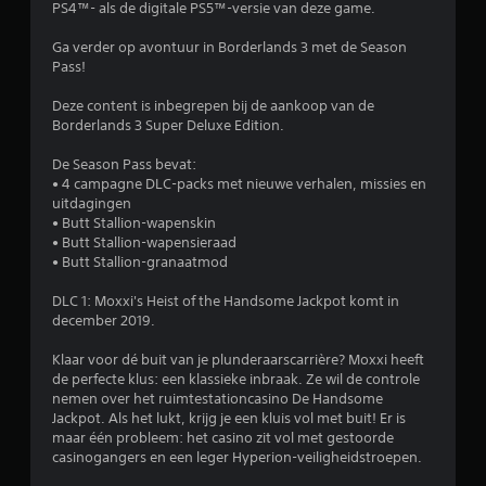
PS4™- als de digitale PS5™-versie van deze game.
r
Ga verder op avontuur in Borderlands 3 met de Season
d
Pass!
e
Deze content is inbegrepen bij de aankoop van de
Borderlands 3 Super Deluxe Edition.
l
De Season Pass bevat:
i
• 4 campagne DLC-packs met nieuwe verhalen, missies en
uitdagingen
n
• Butt Stallion-wapenskin
• Butt Stallion-wapensieraad
g
• Butt Stallion-granaatmod
4
DLC 1: Moxxi's Heist of the Handsome Jackpot komt in
december 2019.
.
Klaar voor dé buit van je plunderaarscarrière? Moxxi heeft
de perfecte klus: een klassieke inbraak. Ze wil de controle
2
nemen over het ruimtestationcasino De Handsome
Jackpot. Als het lukt, krijg je een kluis vol met buit! Er is
2
maar één probleem: het casino zit vol met gestoorde
casinogangers en een leger Hyperion-veiligheidstroepen.
/