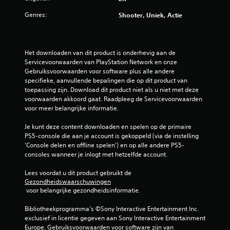
3
Genres:
Shooter, Uniek, Actie
b
e
Het downloaden van dit product is onderhevig aan de 
o
Servicevoorwaarden van PlayStation Network en onze 
Gebruiksvoorwaarden voor software plus alle andere 
specifieke, aanvullende bepalingen die op dit product van 
o
toepassing zijn. Download dit product niet als u niet met deze 
voorwaarden akkoord gaat. Raadpleeg de Servicevoorwaarden 
r
voor meer belangrijke informatie.
d
Je kunt deze content downloaden en spelen op de primaire 
PS5-console die aan je account is gekoppeld (via de instelling 
e
'Console delen en offline spelen') en op alle andere PS5-
consoles wanneer je inlogt met hetzelfde account.
l
Lees voordat u dit product gebruikt de 
i
Gezondheidswaarschuwingen
 voor belangrijke gezondheidsinformatie.
n
Bibliotheekprogramma's ©Sony Interactive Entertainment Inc. 
g
exclusief in licentie gegeven aan Sony Interactive Entertainment 
Europe. Gebruiksvoorwaarden voor software zijn van 