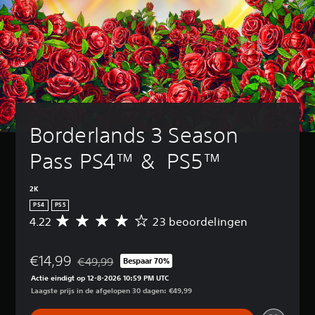
Borderlands 3 Season 
Pass PS4™ &  PS5™
2K
PS4
PS5
4.22
23 beoordelingen
G
e
m
€14,99
i
€49,99
Bespaar 70%
Korting ten opzichte van de oorspronkelijke prijs v
d
Actie eindigt op 12-8-2026 10:59 PM UTC
d
Laagste prijs in de afgelopen 30 dagen: €49,99
e
l