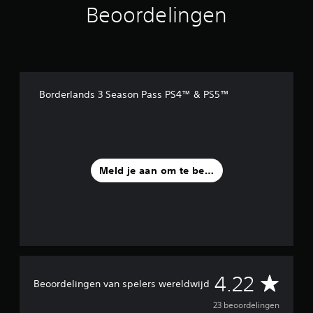
Beoordelingen
n
u
i
t
2
3
b
Borderlands 3 Season Pass PS4™ & PS5™
e
o
o
r
d
e
Meld je aan om te beoordelen
l
i
n
g
e
n
G
4.22
Beoordelingen van spelers wereldwijd
e
23 beoordelingen