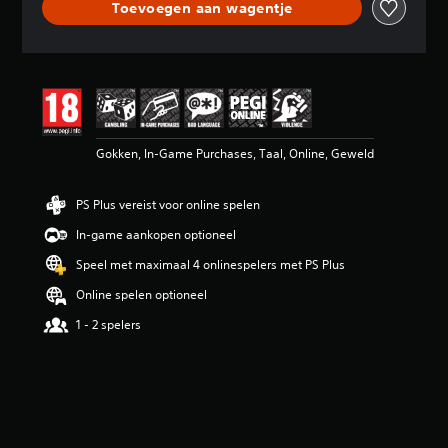
Toevoegen aan wagentje
d
e
b
e
o
o
r
d
Gokken, In-Game Purchases, Taal, Online, Geweld
e
l
i
PS Plus vereist voor online spelen
n
g
In-game aankopen optioneel
4
.
Speel met maximaal 4 onlinespelers met PS Plus
2
Online spelen optioneel
2
/
1 - 2 spelers
5
s
t
e
r
r
e