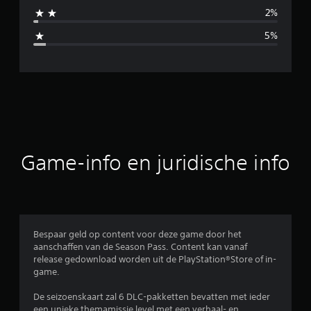
d
2%
d
5%
e
l
d
e
b
Game-info en juridische info
e
o
o
Bespaar geld op content voor deze game door het
aanschaffen van de Season Pass. Content kan vanaf
r
release gedownload worden uit de PlayStation®Store of in-
game.
d
De seizoenskaart zal 6 DLC-pakketten bevatten met ieder
e
een unieke themamissie level met een verhaal- en