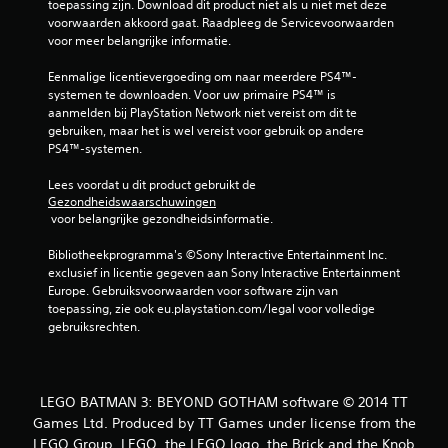
toepassing zijn. Download dit product niet als u niet met deze 
voorwaarden akkoord gaat. Raadpleeg de Servicevoorwaarden 
e
voor meer belangrijke informatie.
r
Eenmalige licentievergoeding om naar meerdere PS4™-
systemen te downloaden. Voor uw primaire PS4™ is 
r
aanmelden bij PlayStation Network niet vereist om dit te 
gebruiken, maar het is wel vereist voor gebruik op andere 
e
PS4™-systemen.
n
Lees voordat u dit product gebruikt de 
Gezondheidswaarschuwingen
u
 voor belangrijke gezondheidsinformatie.
i
Bibliotheekprogramma's ©Sony Interactive Entertainment Inc. 
exclusief in licentie gegeven aan Sony Interactive Entertainment 
t
Europe. Gebruiksvoorwaarden voor software zijn van 
toepassing, zie ook eu.playstation.com/legal voor volledige 
4
gebruiksrechten.
5
8
LEGO BATMAN 3: BEYOND GOTHAM software © 2014 TT
Games Ltd. Produced by TT Games under license from the
9
LEGO Group. LEGO, the LEGO logo, the Brick and the Knob