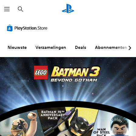
Z
o
e
k
e
n
Nieuwste
Verzamelingen
Deals
Abonnementen