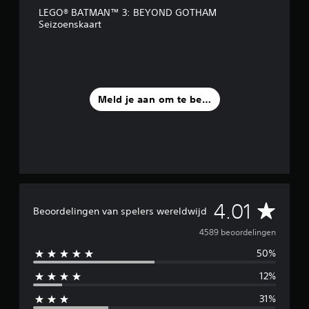
i
LEGO® BATMAN™ 3: BEYOND GOTHAM
t
Seizoenskaart
4
,
5
K
b
e
Meld je aan om te beoordelen
o
o
r
d
e
l
i
n
G
4.01
g
Beoordelingen van spelers wereldwijd
e
e
n
4589 beoordelingen
50%
m
12%
i
31%