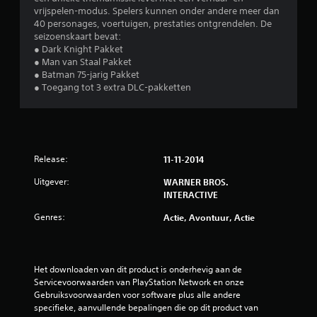
vrijspelen-modus. Spelers kunnen onder andere meer dan
l
40 personages, voertuigen, prestaties ontgrendelen. De
seizoenskaart bevat:
i
● Dark Knight Pakket
● Man van Staal Pakket
n
● Batman 75-jarig Pakket
● Toegang tot 3 extra DLC-pakketten
g
4
.
Release:
11-11-2014
0
Uitgever:
WARNER BROS.
INTERACTIVE
1
Genres:
Actie, Avontuur, Actie
/
5
Het downloaden van dit product is onderhevig aan de 
s
Servicevoorwaarden van PlayStation Network en onze 
Gebruiksvoorwaarden voor software plus alle andere 
specifieke, aanvullende bepalingen die op dit product van 
t