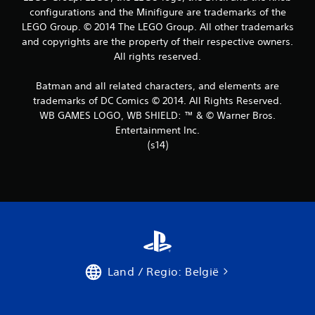
configurations and the Minifigure are trademarks of the
b
LEGO Group. © 2014 The LEGO Group. All other trademarks
e
and copyrights are the property of their respective owners.
All rights reserved.
o
Batman and all related characters, and elements are
o
trademarks of DC Comics © 2014. All Rights Reserved.
WB GAMES LOGO, WB SHIELD: ™ & © Warner Bros.
r
Entertainment Inc.
d
(s14)
e
l
i
n
Land / Regio: België
g
e