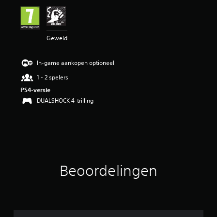
b
e
o
o
Geweld
r
d
e
In-game aankopen optioneel
l
i
1 - 2 spelers
n
PS4-versie
g
4
DUALSHOCK 4-trilling
.
0
1
/
5
s
t
Beoordelingen
e
r
r
e
n
u