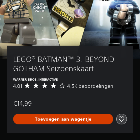
LEGO® BATMAN™ 3: BEYOND 
GOTHAM Seizoenskaart
WARNER BROS. INTERACTIVE
4.01
4,5K beoordelingen
G
e
m
€14,99
i
d
d
Toevoegen aan wagentje
e
l
d
e