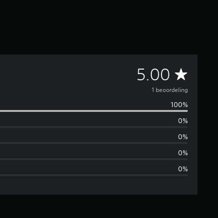
G
5.00
e
1 beoordeling
100%
m
0%
i
0%
d
0%
0%
d
e
l