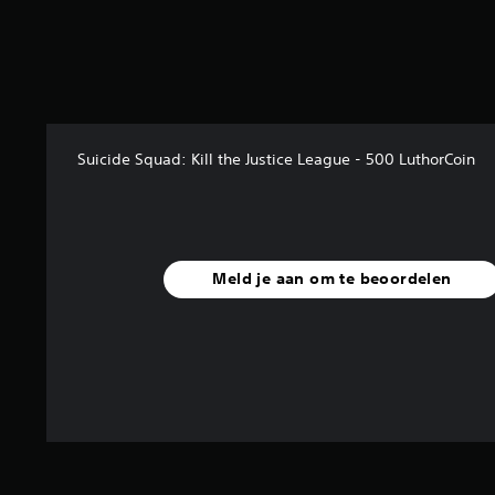
n
g
5
/
5
s
t
Suicide Squad: Kill the Justice League - 500 LuthorCoin
e
r
r
e
n
u
Meld je aan om te beoordelen
i
t
1
b
e
o
o
r
d
e