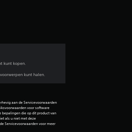
d
e
b
e
o
t kunt kopen.
o
 voorwerpen kunt halen.
r
d
erhevig aan de Servicevoorwaarden 
e
iksvoorwaarden voor software 
e bepalingen die op dit product van 
et als u niet met deze 
l
de Servicevoorwaarden voor meer 