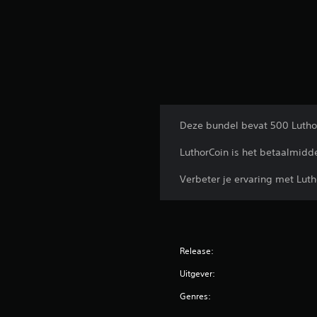
l
i
n
g
e
n
Deze bundel bevat 500 LuthorC
LuthorCoin is het betaalmid
Verbeter je ervaring met Lut
Release:
Uitgever:
Genres: