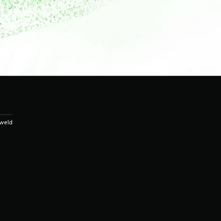
eweld