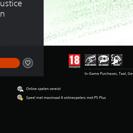
ustice 
in
In-Game Purchases, Taal, G
Online spelen vereist
Speel met maximaal 4 onlinespelers met PS Plus