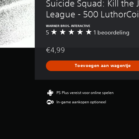
Suicide Squad: Kill the J
League - 500 LuthorCo
WARNER BROS. INTERACTIVE
5
1 beoordeling
G
e
m
€4,99
i
d
d
Toevoegen aan wagentje
e
l
d
e
b
PS Plus vereist voor online spelen
e
In-game aankopen optioneel
o
o
r
d
e
l
i