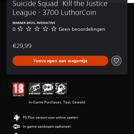
Suicide Squad: Kill the Justice 
League - 3700 LuthorCoin
WARNER BROS. INTERACTIVE
0
Geen beoordelingen
G
e
e
€29,99
n
b
e
Toevoegen aan wagentje
o
o
r
d
e
l
i
n
In-Game Purchases, Taal, Geweld
g
e
n
PS Plus vereist voor online spelen
In-game aankopen optioneel