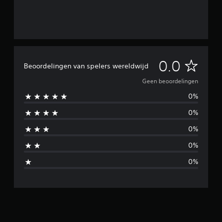
G
0.0
Beoordelingen van spelers wereldwijd
e
Geen beoordelingen
0%
e
0%
n
0%
b
0%
e
0%
o
o
r