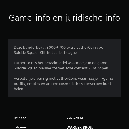
d
e
Game-info en juridische info
l
i
n
Deze bundel bevat 3000 + 700 extra LuthorCoin voor
Suicide Squad: Kill the Justice League.
g
LuthorCoin is het betaalmiddel waarmee je in de game
e
Suicide Squad nieuwe cosmetische content kunt kopen.
n
Verbeter je ervaring met LuthorCoin, waarmee je in-game
outfits, emotes en andere cosmetische voorwerpen kunt
halen.
Release:
29-1-2024
Uitgever:
WARNER BROS.