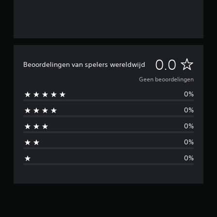
G
0.0
Beoordelingen van spelers wereldwijd
e
Geen beoordelingen
0%
e
0%
n
0%
b
0%
e
0%
o
o
r