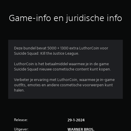
d
e
Game-info en juridische info
l
i
n
Deze bundel bevat 5000 + 1300 extra LuthorCoin voor
Suicide Squad: Kill the Justice League.
g
LuthorCoin is het betaalmiddel waarmee je in de game
e
Suicide Squad nieuwe cosmetische content kunt kopen.
n
Verbeter je ervaring met LuthorCoin, waarmee je in-game
outfits, emotes en andere cosmetische voorwerpen kunt
halen.
Release:
29-1-2024
Uitgever:
WARNER BROS.