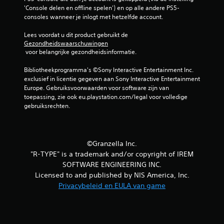
'Console delen en offline spelen') en op alle andere PS5-
e
consoles wanneer je inlogt met hetzelfde account.
n
Lees voordat u dit product gebruikt de 
Gezondheidswaarschuwingen
u
 voor belangrijke gezondheidsinformatie.
i
Bibliotheekprogramma's ©Sony Interactive Entertainment Inc. 
exclusief in licentie gegeven aan Sony Interactive Entertainment 
t
Europe. Gebruiksvoorwaarden voor software zijn van 
toepassing, zie ook eu.playstation.com/legal voor volledige 
2
gebruiksrechten.
b
e
©Granzella Inc.
"R-TYPE" is a trademark and/or copyright of IREM
o
SOFTWARE ENGINEERING INC.
Licensed to and published by NIS America, Inc.
o
Privacybeleid en EULA van game
r
d