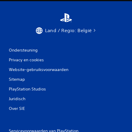
e
l
i
Land / Regio: België
n
g
Ondersteuning
e
Privacy en cookies
Website-gebruiksvoorwaarden
n
Sitemap
PlayStation Studios
Juridisch
Over SIE
Servicevoorwaarden van PlayStation