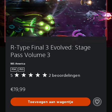
R-Type Final 3 Evolved: Stage 
Pass Volume 3
NIS America
PS4
PS5
5
2 beoordelingen
G
e
m
€19,99
i
d
d
Toevoegen aan wagentje
e
l
d