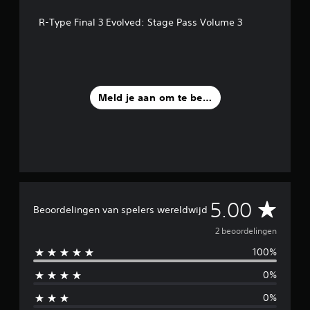
2
R-Type Final 3 Evolved: Stage Pass Volume 3
b
e
o
o
r
d
Meld je aan om te beoordelen
e
l
i
n
g
e
n
G
5.00
Beoordelingen van spelers wereldwijd
e
2 beoordelingen
100%
m
0%
i
0%