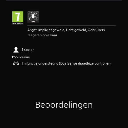
e
b
e
o
o
Angst, Impliciet geweld, Licht geweld, Gebruikers
r
reageren op elkaar
d
e
l
1 speler
i
n
PS5-versie
g
Trilfunctie ondersteund (DualSense draadloze controller)
5
/
5
s
t
e
r
Beoordelingen
r
e
n
u
i
t