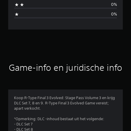
d
0%
d
0%
e
l
d
e
b
Game-info en juridische info
e
o
o
Koop R-Type Final 3 Evolved: Stage Pass Volume 3 en krijg
DLC Set 7, 8 en 9. R-Type Final 3 Evolved Game vereist;
r
apart verkocht.
d
*Opmerking: DLC -inhoud bestaat uit het volgende:
- DLC Set 7
e
- DLC Set 8