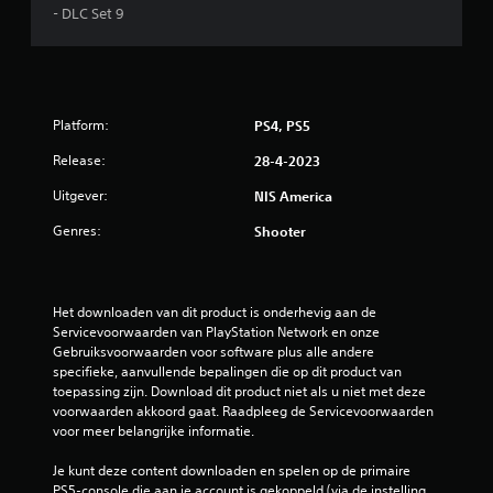
- DLC Set 9
l
i
n
Platform:
PS4, PS5
g
Release:
28-4-2023
5
Uitgever:
NIS America
Genres:
/
Shooter
5
Het downloaden van dit product is onderhevig aan de 
s
Servicevoorwaarden van PlayStation Network en onze 
Gebruiksvoorwaarden voor software plus alle andere 
t
specifieke, aanvullende bepalingen die op dit product van 
toepassing zijn. Download dit product niet als u niet met deze 
e
voorwaarden akkoord gaat. Raadpleeg de Servicevoorwaarden 
voor meer belangrijke informatie.
r
Je kunt deze content downloaden en spelen op de primaire 
r
PS5-console die aan je account is gekoppeld (via de instelling 