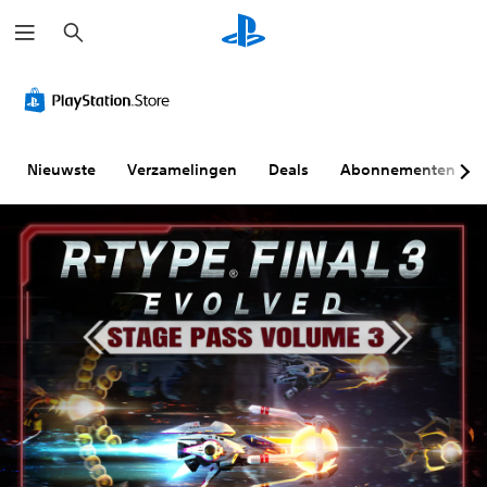
Z
o
e
k
e
n
Nieuwste
Verzamelingen
Deals
Abonnementen