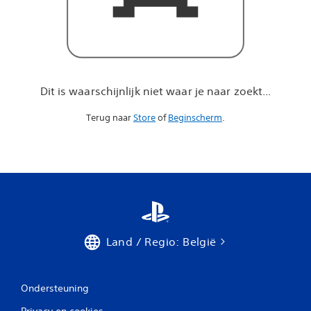
a
r
j
e
n
a
a
Dit is waarschijnlijk niet waar je naar zoekt...
r
z
Terug naar
Store
of
Beginscherm
.
o
e
k
t
.
.
.
Land / Regio: België
Ondersteuning
Privacy en cookies