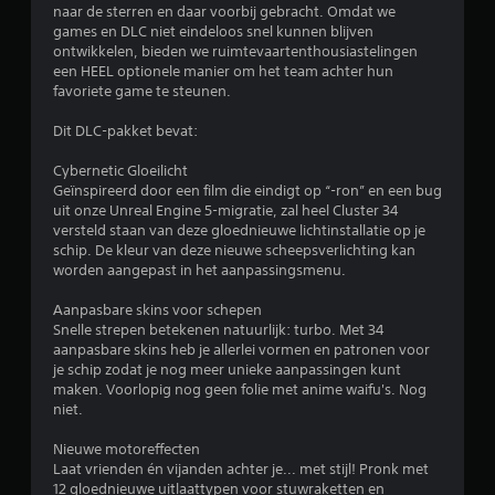
naar de sterren en daar voorbij gebracht. Omdat we
d
games en DLC niet eindeloos snel kunnen blijven
ontwikkelen, bieden we ruimtevaartenthousiastelingen
e
een HEEL optionele manier om het team achter hun
favoriete game te steunen.
l
Dit DLC-pakket bevat:
i
Cybernetic Gloeilicht
n
Geïnspireerd door een film die eindigt op “-ron” en een bug
uit onze Unreal Engine 5-migratie, zal heel Cluster 34
g
versteld staan van deze gloednieuwe lichtinstallatie op je
schip. De kleur van deze nieuwe scheepsverlichting kan
4
worden aangepast in het aanpassingsmenu.
.
Aanpasbare skins voor schepen
Snelle strepen betekenen natuurlijk: turbo. Met 34
aanpasbare skins heb je allerlei vormen en patronen voor
9
je schip zodat je nog meer unieke aanpassingen kunt
maken. Voorlopig nog geen folie met anime waifu's. Nog
7
niet.
/
Nieuwe motoreffecten
Laat vrienden én vijanden achter je... met stijl! Pronk met
5
12 gloednieuwe uitlaattypen voor stuwraketten en