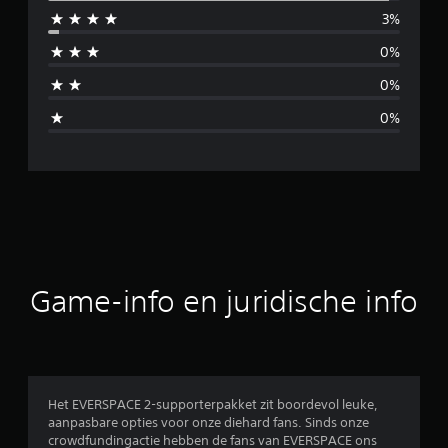
3%
i
0%
d
0%
d
0%
e
l
d
e
b
Game-info en juridische info
e
o
o
Het EVERSPACE 2-supporterpakket zit boordevol leuke,
aanpasbare opties voor onze diehard fans. Sinds onze
r
crowdfundingactie hebben de fans van EVERSPACE ons