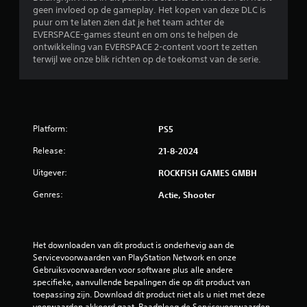
b
geen invloed op de gameplay. Het kopen van deze DLC is
puur om te laten zien dat je het team achter de
e
EVERSPACE-games steunt en om ons te helpen de
ontwikkeling van EVERSPACE 2-content voort te zetten
terwijl we onze blik richten op de toekomst van de serie.
o
o
r
Platform:
PS5
d
Release:
21-8-2024
e
Uitgever:
ROCKFISH GAMES GMBH
l
Genres:
Actie, Shooter
i
n
Het downloaden van dit product is onderhevig aan de 
Servicevoorwaarden van PlayStation Network en onze 
g
Gebruiksvoorwaarden voor software plus alle andere 
specifieke, aanvullende bepalingen die op dit product van 
e
toepassing zijn. Download dit product niet als u niet met deze 
voorwaarden akkoord gaat. Raadpleeg de Servicevoorwaarden 