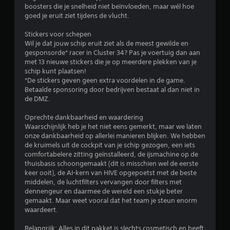
boosters die je snelheid niet beïnvloeden, maar wél hoe
s
goed je eruit ziet tijdens de vlucht.
t
Stickers voor schepen
Wil je dat jouw schip eruit ziet als de meest gewilde en
e
gesponsorde* racer in Cluster 34? Pas je voertuig dan aan
met 13 nieuwe stickers die je op meerdere plekken van je
r
schip kunt plaatsen!
*De stickers geven geen extra voordelen in de game.
r
Betaalde sponsoring door bedrijven bestaat al dan niet in
de DMZ.
e
Oprechte dankbaarheid en waardering
n
Waarschijnlijk heb je het niet eens gemerkt, maar we laten
onze dankbaarheid op allerlei manieren blijken. We hebben
u
de kruimels uit de cockpit van je schip gezogen, een iets
comfortabelere zitting geïnstalleerd, de ijsmachine op de
i
thuisbasis schoongemaakt (dit is misschien wel de eerste
keer ooit), de AI-kern van HIVE opgepoetst met de beste
t
middelen, de luchtfilters vervangen door filters met
dennengeur en daarmee de wereld een stukje beter
3
gemaakt. Maar weet vooral dat het team je steun enorm
waardeert.
3
Belangrijk: Alles in dit pakket is slechts cosmetisch en heeft