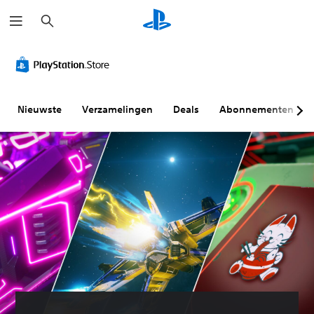
Z
o
e
k
e
n
Nieuwste
Verzamelingen
Deals
Abonnementen