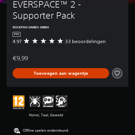
EVERSPACE™ 2 - 
Supporter Pack
ROCKFISH GAMES GMBH
PS5
4.97
33 beoordelingen
G
e
m
€9,99
i
d
d
Toevoegen aan wagentje
e
l
d
e
b
e
o
o
Horror, Taal, Geweld
r
d
e
Offline spelen ondersteund
l