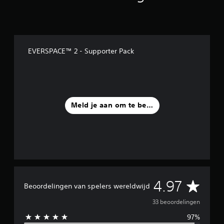
r
d
e
l
i
EVERSPACE™ 2 - Supporter Pack
n
g
e
n
Meld je aan om te beoordelen
G
4.97
Beoordelingen van spelers wereldwijd
e
33 beoordelingen
97%
m