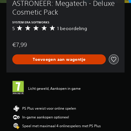
ASTRONEER: Megatech - Deluxe 
Cosmetic Pack
SYSTEM ERA SOFTWORKS
5
1 beoordeling
G
e
m
€7,99
i
d
d
Toevoegen aan wagentje
e
l
d
e
b
e
Licht geweld, Aankopen in game
o
o
r
d
PS Plus vereist voor online spelen
e
In-game aankopen optioneel
l
i
Speel met maximaal 4 onlinespelers met PS Plus
n