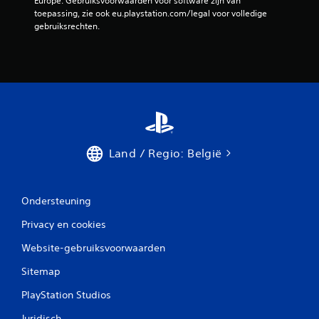
Europe. Gebruiksvoorwaarden voor software zijn van 
toepassing, zie ook eu.playstation.com/legal voor volledige 
1
gebruiksrechten.
b
e
o
o
r
Land / Regio: België
d
Ondersteuning
e
Privacy en cookies
l
Website-gebruiksvoorwaarden
i
Sitemap
n
PlayStation Studios
g
Juridisch