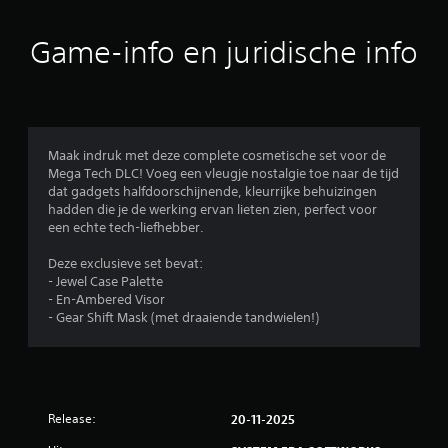
e
b
Game-info en juridische info
e
o
o
Maak indruk met deze complete cosmetische set voor de
Mega Tech DLC! Voeg een vleugje nostalgie toe naar de tijd
r
dat gadgets halfdoorschijnende, kleurrijke behuizingen
hadden die je de werking ervan lieten zien, perfect voor
d
een echte tech-liefhebber.
e
Deze exclusieve set bevat:
- Jewel Case Palette
l
- En-Ambered Visor
- Gear Shift Mask (met draaiende tandwielen!)
i
n
g
Release:
20-11-2025