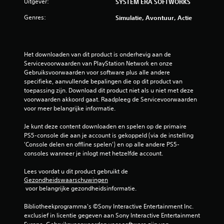
1
Uitgever:
SYSTEM ERA SOFTWORKS
/
Genres:
Simulatie, Avontuur, Actie
5
s
Het downloaden van dit product is onderhevig aan de 
Servicevoorwaarden van PlayStation Network en onze 
t
Gebruiksvoorwaarden voor software plus alle andere 
specifieke, aanvullende bepalingen die op dit product van 
e
toepassing zijn. Download dit product niet als u niet met deze 
voorwaarden akkoord gaat. Raadpleeg de Servicevoorwaarden 
r
voor meer belangrijke informatie.
Je kunt deze content downloaden en spelen op de primaire 
r
PS5-console die aan je account is gekoppeld (via de instelling 
'Console delen en offline spelen') en op alle andere PS5-
e
consoles wanneer je inlogt met hetzelfde account.
n
Lees voordat u dit product gebruikt de 
Gezondheidswaarschuwingen
u
 voor belangrijke gezondheidsinformatie.
i
Bibliotheekprogramma's ©Sony Interactive Entertainment Inc. 
exclusief in licentie gegeven aan Sony Interactive Entertainment 
t