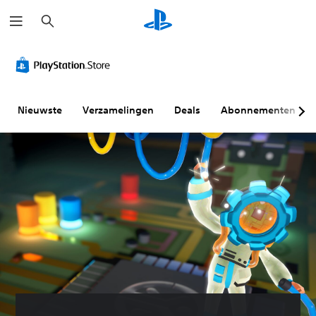
Z
o
e
k
e
n
Nieuwste
Verzamelingen
Deals
Abonnementen