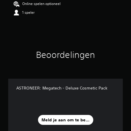
g
Online spelen optioneel
5
1 speler
/
5
s
t
e
r
r
e
Beoordelingen
n
u
i
t
1
b
e
ASTRONEER: Megatech - Deluxe Cosmetic Pack
o
o
r
d
e
l
Meld je aan om te beoordelen
i
n