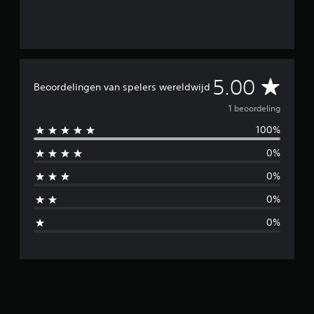
g
e
n
G
5.00
Beoordelingen van spelers wereldwijd
e
1 beoordeling
100%
m
0%
i
0%
d
0%
d
0%
e
l
d