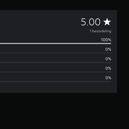
G
5.00
e
1 beoordeling
100%
m
0%
i
0%
d
0%
0%
d
e
l
d