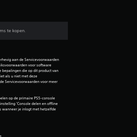
e
b
e
ems te kopen.
o
o
erhevig aan de Servicevoorwaarden 
r
iksvoorwaarden voor software 
e bepalingen die op dit product van 
d
et als u niet met deze 
de Servicevoorwaarden voor meer 
e
elen op de primaire PS5-console 
l
nstelling 'Console delen en offline 
 wanneer je inlogt met hetzelfde 
i
n
e.