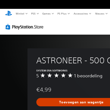
Winkel
PS5
Games
PS Plus
Accessoires
Nieuws
ASTRONEER - 500 
SYSTEM ERA SOFTWORKS
5
1 beoordeling
G
e
m
€4,99
i
d
d
Toevoegen aan wagentje
e
l