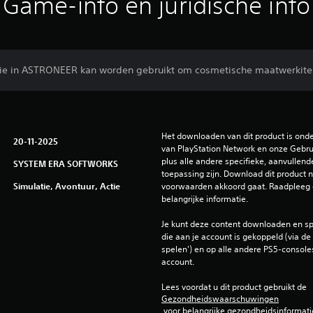
Game-info en juridische info
a die in ASTRONEER kan worden gebruikt om cosmetische maatwerkit
Het downloaden van dit product is ond
20-11-2025
van PlayStation Network en onze Gebru
plus alle andere specifieke, aanvullend
SYSTEM ERA SOFTWORKS
toepassing zijn. Download dit product ni
Simulatie, Avontuur, Actie
voorwaarden akkoord gaat. Raadpleeg 
belangrijke informatie.
Je kunt deze content downloaden en sp
die aan je account is gekoppeld (via de i
spelen') en op alle andere PS5-consoles
account.
Lees voordat u dit product gebruikt de 
Gezondheidswaarschuwingen
 voor belangrijke gezondheidsinformati