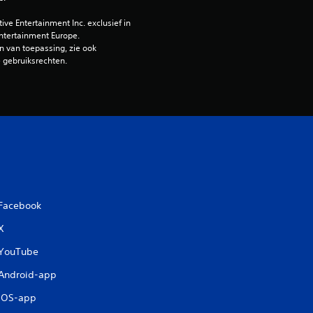
g
e Entertainment Inc. exclusief in 
1
ntertainment Europe. 
 van toepassing, zie ook 
e gebruiksrechten.
/
5
s
t
e
Facebook
r
X
r
YouTube
e
Android-app
iOS-app
n