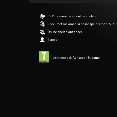
d
e
b
PS Plus vereist voor online spelen
e
o
Speel met maximaal 4 onlinespelers met PS Plu
o
Online spelen optioneel
r
d
1 speler
e
l
i
Licht geweld, Aankopen in game
n
g
5
/
5
s
t
e
r
r
e
n