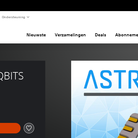
Ondersteuning
Nieuwste
Verzamelingen
Deals
Abonneme
QBITS