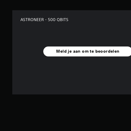
u
i
t
1
ASTRONEER - 500 QBITS
b
e
o
o
r
d
Meld je aan om te beoordelen
e
l
i
n
g
e
n