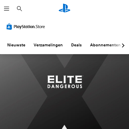
Z
o
e
k
e
n
Nieuwste
Verzamelingen
Deals
Abonnementen