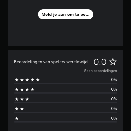
Meld je aan om te beoordelen
G
0.0
Beoordelingen van spelers wereldwijd
e
Geen beoordelingen
0%
e
0%
n
0%
b
0%
e
0%
o