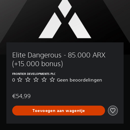
Elite Dangerous - 85.000 ARX 
(+15.000 bonus)
FRONTIER DEVELOPMENTS PLC
0
Geen beoordelingen
G
e
e
€54,99
n
b
e
Toevoegen aan wagentje
o
o
r
d