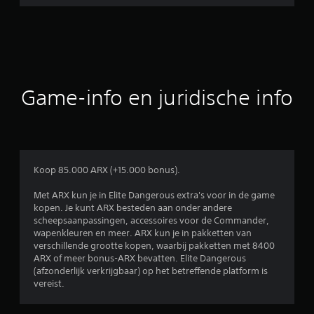
o
r
d
e
Game-info en juridische info
l
i
n
Koop 85.000 ARX (+15.000 bonus).
g
Met ARX kun je in Elite Dangerous extra's voor in de game
kopen. Je kunt ARX besteden aan onder andere
e
scheepsaanpassingen, accessoires voor de Commander,
wapenkleuren en meer. ARX kun je in pakketten van
n
verschillende grootte kopen, waarbij pakketten met 8400
ARX of meer bonus-ARX bevatten. Elite Dangerous
(afzonderlijk verkrijgbaar) op het betreffende platform is
vereist.