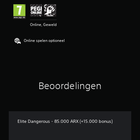
e
l
i
n
Online, Geweld
g
e
n
Online spelen optioneel
Beoordelingen
Elite Dangerous - 85.000 ARX (+15.000 bonus)