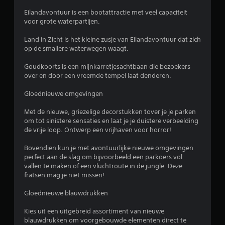
4
Eilandavontuur is een bootattractie met veel capaciteit
voor grote waterpartijen.
.
Land in Zicht is het kleine zusje van Eilandavontuur dat zich
op de smallere waterwegen waagt.
7
Goudkoorts is een mijnkarretjesachtbaan die bezoekers
3
over en door een vreemde tempel laat denderen.
/
Gloednieuwe omgevingen
5
Met de nieuwe, griezelige decorstukken tover je je parken
om tot sinistere sensaties en laat je je duistere verbeelding
s
de vrije loop. Ontwerp een vrijhaven voor horror!
t
Bovendien kun je met avontuurlijke nieuwe omgevingen
perfect aan de slag om bijvoorbeeld een parkoers vol
e
vallen te maken of een vluchtroute in de jungle. Deze
fratsen mag je niet missen!
r
Gloednieuwe blauwdrukken
r
Kies uit een uitgebreid assortiment van nieuwe
e
blauwdrukken om voorgebouwde elementen direct te