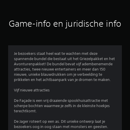
e
b
Game-info en juridische info
e
o
o
Je bezoekers staat heel wat te wachten met deze
spannende bundel die bestaat uit het Griezelpakket en het
r
Avonturenpakket! De bundel bevat vijf adembenemende
attracties, twee nieuwe entertainers en meer dan 150
d
nieuwe, unieke blauwdrukken om je verbeelding te
prikkelen en het achtbaanpark van je dromen te maken.
e
Vijf nieuwe attracties
l
De Façade is een vrij draaiende spookhuisattractie met
i
scherpe bochten waarmee je zelfs in de kleinste hoekjes
terechtkomt.
n
De Jager roteert op een as. Dit unieke ontwerp laat je
g
bezoekers oog in oog staan met monsters en geesten.