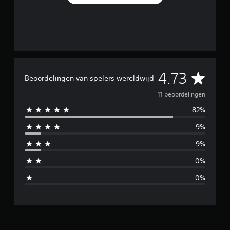
G
4.73
Beoordelingen van spelers wereldwijd
e
11 beoordelingen
82%
m
9%
i
9%
d
0%
d
0%
e
l
d