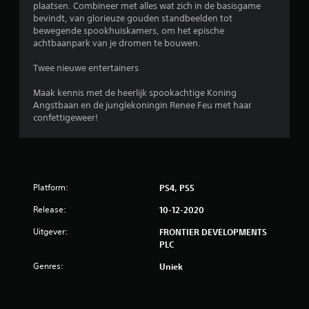
plaatsen. Combineer met alles wat zich in de basisgame
n
bevindt, van glorieuze gouden standbeelden tot
bewegende spookhuiskamers, om het epische
u
achtbaanpark van je dromen te bouwen.
i
Twee nieuwe entertainers
t
Maak kennis met de heerlijk spookachtige Koning
Angstbaan en de junglekoningin Renee Feu met haar
1
confettigeweer!
1
b
Platform:
PS4, PS5
e
Release:
10-12-2020
o
Uitgever:
FRONTIER DEVELOPMENTS
o
PLC
Genres:
Uniek
r
d