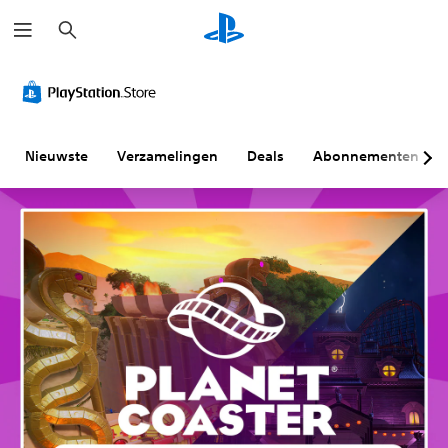
Z
o
e
k
e
n
Nieuwste
Verzamelingen
Deals
Abonnementen