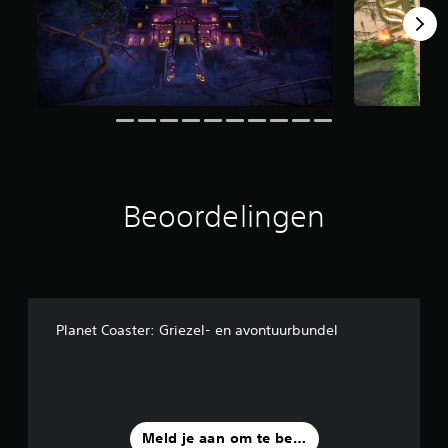
u
i
t
1
1
b
e
o
o
r
d
Beoordelingen
e
l
i
n
g
e
n
Planet Coaster: Griezel- en avontuurbundel
Meld je aan om te beoordelen