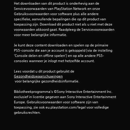
Het downloaden van dit product is onderhevig aan de 
e
Servicevoorwaarden van PlayStation Network en onze 
Gebruiksvoorwaarden voor software plus alle andere 
l
specifieke, aanvullende bepalingen die op dit product van 
toepassing zijn. Download dit product niet als u niet met deze 
i
voorwaarden akkoord gaat. Raadpleeg de Servicevoorwaarden 
voor meer belangrijke informatie.
n
Je kunt deze content downloaden en spelen op de primaire 
g
PS5-console die aan je account is gekoppeld (via de instelling 
'Console delen en offline spelen') en op alle andere PS5-
e
consoles wanneer je inlogt met hetzelfde account.
n
Lees voordat u dit product gebruikt de 
Gezondheidswaarschuwingen
 voor belangrijke gezondheidsinformatie.
Bibliotheekprogramma's ©Sony Interactive Entertainment Inc. 
exclusief in licentie gegeven aan Sony Interactive Entertainment 
Europe. Gebruiksvoorwaarden voor software zijn van 
toepassing, zie ook eu.playstation.com/legal voor volledige 
gebruiksrechten.