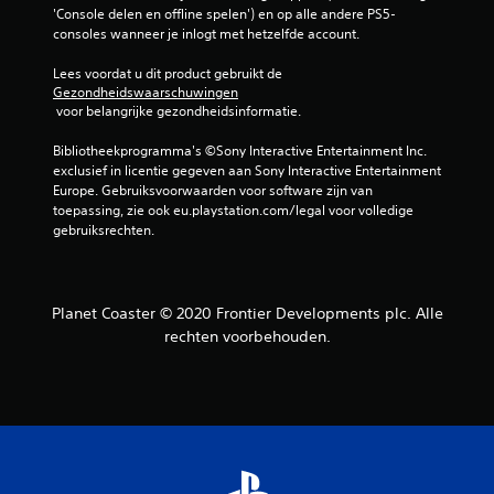
'Console delen en offline spelen') en op alle andere PS5-
l
consoles wanneer je inlogt met hetzelfde account.
i
Lees voordat u dit product gebruikt de 
Gezondheidswaarschuwingen
n
 voor belangrijke gezondheidsinformatie.
g
Bibliotheekprogramma's ©Sony Interactive Entertainment Inc. 
exclusief in licentie gegeven aan Sony Interactive Entertainment 
e
Europe. Gebruiksvoorwaarden voor software zijn van 
toepassing, zie ook eu.playstation.com/legal voor volledige 
n
gebruiksrechten.
Planet Coaster © 2020 Frontier Developments plc. Alle
rechten voorbehouden.