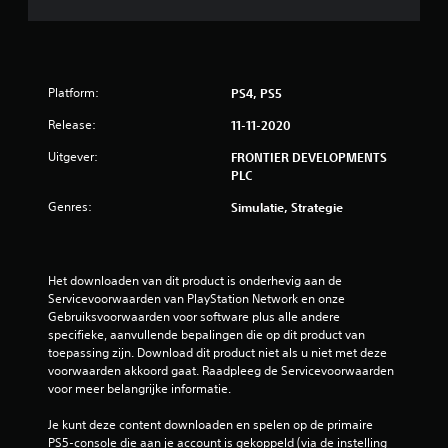
u
i
Platform:
PS4, PS5
t
Release:
11-11-2020
1
Uitgever:
FRONTIER DEVELOPMENTS
6
PLC
b
Genres:
Simulatie, Strategie
e
o
Het downloaden van dit product is onderhevig aan de 
Servicevoorwaarden van PlayStation Network en onze 
Gebruiksvoorwaarden voor software plus alle andere 
o
specifieke, aanvullende bepalingen die op dit product van 
toepassing zijn. Download dit product niet als u niet met deze 
r
voorwaarden akkoord gaat. Raadpleeg de Servicevoorwaarden 
voor meer belangrijke informatie.
d
Je kunt deze content downloaden en spelen op de primaire 
e
PS5-console die aan je account is gekoppeld (via de instelling 