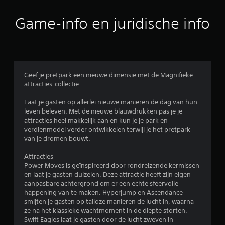
e
b
Game-info en juridische info
e
o
o
Geef je pretpark een nieuwe dimensie met de Magnifieke
attracties-collectie.
r
Laat je gasten op allerlei nieuwe manieren de dag van hun
d
leven beleven. Met de nieuwe blauwdrukken pas je je
attracties heel makkelijk aan en kun je je park en
e
verdienmodel verder ontwikkelen terwijl je het pretpark
van je dromen bouwt.
l
Attracties
i
Power Moves is geïnspireerd door rondreizende kermissen
en laat je gasten duizelen. Deze attractie heeft zijn eigen
n
aanpasbare achtergrond om er een echte sfeervolle
happening van te maken. Hyperjump en Ascendance
g
smijten je gasten op talloze manieren de lucht in, waarna
ze na het klassieke wachtmoment in de diepte storten.
4
Swift Eagles laat je gasten door de lucht zweven in