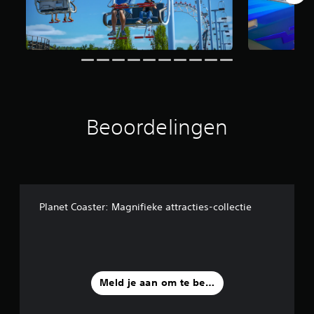
u
i
t
1
6
b
e
o
o
Beoordelingen
r
d
e
l
i
n
g
Planet Coaster: Magnifieke attracties-collectie
e
n
Meld je aan om te beoordelen