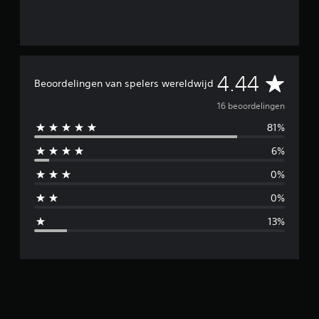
G
4.44
Beoordelingen van spelers wereldwijd
e
16 beoordelingen
81%
m
6%
i
0%
d
0%
d
13%
e
l
d