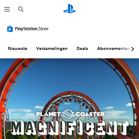
Z
o
e
k
e
n
Nieuwste
Verzamelingen
Deals
Abonnementen