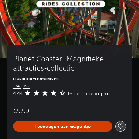
Planet Coaster: Magnifieke 
attracties-collectie
FRONTIER DEVELOPMENTS PLC
PS4
PS5
4.44
16 beoordelingen
G
e
m
€9,99
i
d
d
Toevoegen aan wagentje
e
l
d