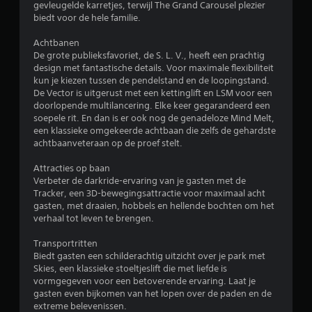
gevleugelde karretjes, terwijl The Grand Carousel plezier
.
biedt voor de hele familie.
Achtbanen
4
De grote publieksfavoriet, de S. L. V., heeft een prachtig
design met fantastische details. Voor maximale flexibiliteit
4
kun je kiezen tussen de pendelstand en de loopingstand.
De Vector is uitgerust met een kettinglift en LSM voor een
/
doorlopende multilancering. Elke keer gegarandeerd een
soepele rit. En dan is er ook nog de genadeloze Mind Melt,
5
een klassieke omgekeerde achtbaan die zelfs de gehardste
achtbaanveteraan op de proef stelt.
s
Attracties op baan
t
Verbeter de darkride-ervaring van je gasten met de
Tracker, een 3D-bewegingsattractie voor maximaal acht
e
gasten, met draaien, hobbels en hellende bochten om het
verhaal tot leven te brengen.
r
Transportritten
r
Biedt gasten een schilderachtig uitzicht over je park met
Skies, een klassieke stoeltjeslift die met liefde is
e
vormgegeven voor een betoverende ervaring. Laat je
gasten even bijkomen van het lopen over de paden en de
n
extreme belevenissen.