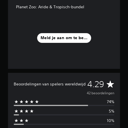
r
Planet Zoo: Aride & Tropisch-bundel
d
e
l
i
n
g
Meld je aan om te beoordelen
e
n
G
4.29
Beoordelingen van spelers wereldwijd
e
42 beoordelingen
74%
m
5%
i
10%
d