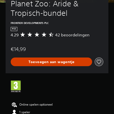
Planet Zoo: Aride & 
Tropisch-bundel
FRONTIER DEVELOPMENTS PLC
PS5
4.29
42 beoordelingen
G
e
m
€14,99
i
d
d
Toevoegen aan wagentje
e
l
d
e
b
e
o
o
r
d
Online spelen optioneel
e
1 speler
l