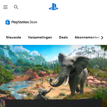
Z
o
e
k
e
n
Nieuwste
Verzamelingen
Deals
Abonnementen