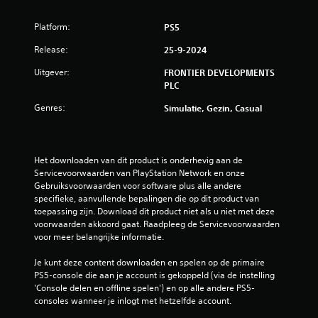
o
Platform:
PS5
o
Release:
25-9-2024
r
Uitgever:
FRONTIER DEVELOPMENTS
d
PLC
Genres:
Simulatie, Gezin, Casual
e
l
Het downloaden van dit product is onderhevig aan de 
i
Servicevoorwaarden van PlayStation Network en onze 
Gebruiksvoorwaarden voor software plus alle andere 
n
specifieke, aanvullende bepalingen die op dit product van 
toepassing zijn. Download dit product niet als u niet met deze 
g
voorwaarden akkoord gaat. Raadpleeg de Servicevoorwaarden 
voor meer belangrijke informatie.
e
Je kunt deze content downloaden en spelen op de primaire 
n
PS5-console die aan je account is gekoppeld (via de instelling 
'Console delen en offline spelen') en op alle andere PS5-
consoles wanneer je inlogt met hetzelfde account.