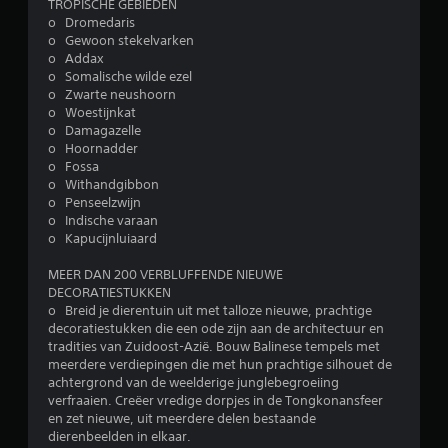
TROPISCHE GEBIEDEN
l
o Dromedaris
o Gewoon stekelvarken
i
o Addax
o Somalische wilde ezel
n
o Zwarte neushoorn
o Woestijnkat
g
o Damagazelle
o Hoornadder
4
o Fossa
o Withandgibbon
.
o Penseelzwijn
o Indische varaan
o Kapucijnluiaard
2
MEER DAN 200 VERBLUFFENDE NIEUWE
9
DECORATIESTUKKEN
o Breid je dierentuin uit met talloze nieuwe, prachtige
/
decoratiestukken die een ode zijn aan de architectuur en
tradities van Zuidoost-Azië. Bouw Balinese tempels met
5
meerdere verdiepingen die met hun prachtige silhouet de
achtergrond van de weelderige junglebegroeiing
s
verfraaien. Creëer vredige dorpjes in de Tongkonansfeer
en zet nieuwe, uit meerdere delen bestaande
t
dierenbeelden in elkaar.