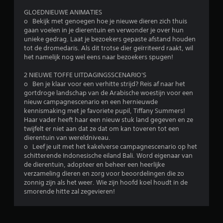
e
GLOEDNIEUWE ANIMATIES
o Bekijk met genoegen hoe je nieuwe dieren zich thuis
r
gaan voelen in je dierentuin en verwonder je over hun
unieke gedrag. Laat je bezoekers gepaste afstand houden
r
tot de dromedaris. Als dit trotse dier geïrriteerd raakt, wil
het namelijk nog wel eens naar bezoekers spugen!
e
2 NIEUWE TOFFE UITDAGINGSSCENARIO'S
n
o Ben je klaar voor een verhitte strijd? Reis af naar het
gortdroge landschap van de Arabische woestijn voor een
u
nieuw campagnescenario en een hernieuwde
kennismaking met je favoriete pupil, Tiffany Summers!
i
Haar vader heeft haar een nieuw stuk land gegeven en ze
twijfelt er niet aan dat ze dat om kan toveren tot een
t
dierentuin van wereldniveau.
o Leef je uit met het kakelverse campagnescenario op het
4
schitterende Indonesische eiland Bali. Word eigenaar van
de dierentuin, adopteer en beheer een heerlijke
2
verzameling dieren en zorg voor beoordelingen die zo
zonnig zijn als het weer. Wie zijn hoofd koel houdt in de
b
smorende hitte zal zegevieren!
e