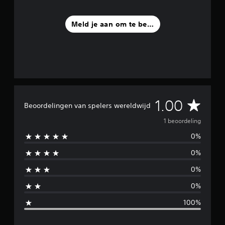
1
b
Meld je aan om te beoordelen
e
o
o
r
d
e
l
i
n
G
1.00
Beoordelingen van spelers wereldwijd
g
e
e
1 beoordeling
n
0%
m
0%
i
0%
d
0%
d
100%
e