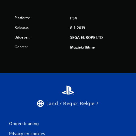
u
i
Platform:
PS4
t
Release:
8-1-2019
1
Uitgever:
SEGA EUROPE LTD
b
Genres:
Muziek/ritme
e
o
o
r
d
Land / Regio: België
e
Ondersteuning
l
Privacy en cookies