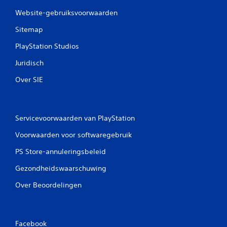
i
Website-gebruiksvoorwaarden
n
Sitemap
g
PlayStation Studios
e
Juridisch
n
Over SIE
Servicevoorwaarden van PlayStation
Voorwaarden voor softwaregebruik
PS Store-annuleringsbeleid
Gezondheidswaarschuwing
Over Beoordelingen
Facebook