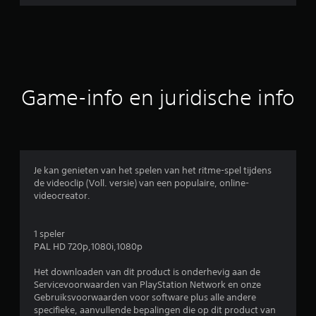
l
d
e
b
Game-info en juridische info
e
o
o
Je kan genieten van het spelen van het ritme-spel tijdens
de videoclip (Voll. versie) van een populaire, online-
r
videocreator.
d
1 speler
e
PAL HD 720p,1080i,1080p
l
Het downloaden van dit product is onderhevig aan de
Servicevoorwaarden van PlayStation Network en onze
i
Gebruiksvoorwaarden voor software plus alle andere
specifieke, aanvullende bepalingen die op dit product van