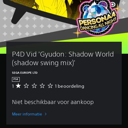
P4D Vid 'Gyudon: Shadow World 
(shadow swing mix)'
SEGA EUROPE LTD
PS4
1
1 beoordeling
G
e
m
Niet beschikbaar voor aankoop
i
d
d
Meer informatie
e
l
d