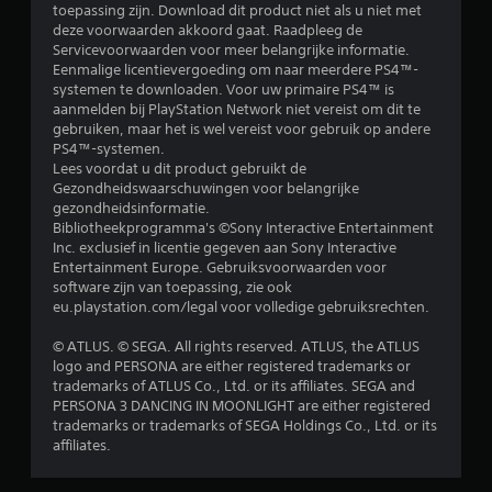
n
toepassing zijn. Download dit product niet als u niet met
deze voorwaarden akkoord gaat. Raadpleeg de
g
Servicevoorwaarden voor meer belangrijke informatie.
Eenmalige licentievergoeding om naar meerdere PS4™-
1
systemen te downloaden. Voor uw primaire PS4™ is
aanmelden bij PlayStation Network niet vereist om dit te
/
gebruiken, maar het is wel vereist voor gebruik op andere
PS4™-systemen.
Lees voordat u dit product gebruikt de
5
Gezondheidswaarschuwingen voor belangrijke
gezondheidsinformatie.
s
Bibliotheekprogramma's ©Sony Interactive Entertainment
Inc. exclusief in licentie gegeven aan Sony Interactive
t
Entertainment Europe. Gebruiksvoorwaarden voor
software zijn van toepassing, zie ook
e
eu.playstation.com/legal voor volledige gebruiksrechten.
r
© ATLUS. © SEGA. All rights reserved. ATLUS, the ATLUS
logo and PERSONA are either registered trademarks or
r
trademarks of ATLUS Co., Ltd. or its affiliates. SEGA and
PERSONA 3 DANCING IN MOONLIGHT are either registered
e
trademarks or trademarks of SEGA Holdings Co., Ltd. or its
affiliates.
n