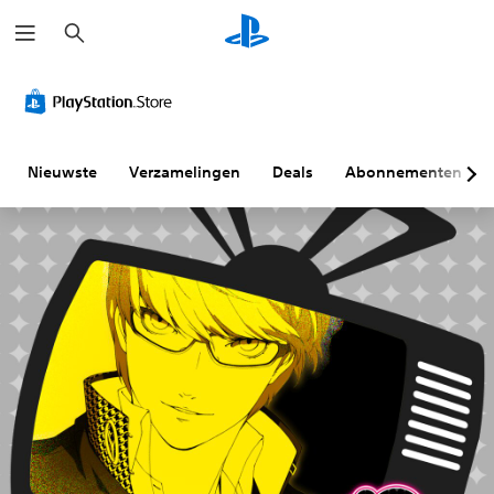
Z
o
e
k
e
n
Nieuwste
Verzamelingen
Deals
Abonnementen