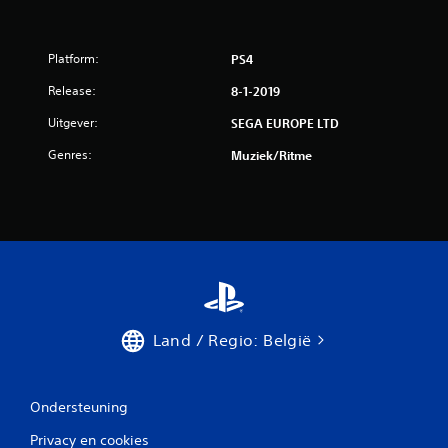
u
i
Platform:
PS4
t
Release:
8-1-2019
1
Uitgever:
SEGA EUROPE LTD
b
Genres:
Muziek/ritme
e
o
o
r
d
Land / Regio: België
e
Ondersteuning
l
Privacy en cookies