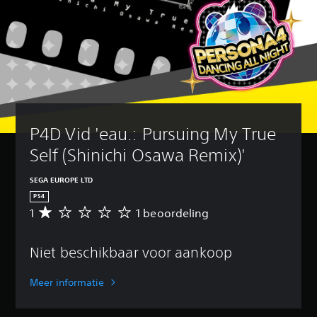
P4D Vid 'eau.: Pursuing My True 
Self (Shinichi Osawa Remix)'
SEGA EUROPE LTD
PS4
1
1 beoordeling
G
e
m
Niet beschikbaar voor aankoop
i
d
d
Meer informatie
e
l
d