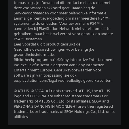
n
toepassing zijn. Download dit product niet als u niet met
deze voorwaarden akkoord gaat. Raadpleeg de
g
Servicevoorwaarden voor meer belangrijke informatie.
Eenmalige licentievergoeding om naar meerdere PS4™-
1
systemen te downloaden. Voor uw primaire PS4™ is
aanmelden bij PlayStation Network niet vereist om dit te
/
gebruiken, maar het is wel vereist voor gebruik op andere
PS4™-systemen.
Lees voordat u dit product gebruikt de
5
Gezondheidswaarschuwingen voor belangrijke
gezondheidsinformatie.
s
Bibliotheekprogramma's ©Sony Interactive Entertainment
Inc. exclusief in licentie gegeven aan Sony Interactive
t
Entertainment Europe. Gebruiksvoorwaarden voor
software zijn van toepassing, zie ook
e
eu.playstation.com/legal voor volledige gebruiksrechten.
r
© ATLUS. © SEGA. All rights reserved. ATLUS, the ATLUS
logo and PERSONA are either registered trademarks or
r
trademarks of ATLUS Co., Ltd. or its affiliates. SEGA and
PERSONA 3 DANCING IN MOONLIGHT are either registered
e
trademarks or trademarks of SEGA Holdings Co., Ltd. or its
affiliates.
n