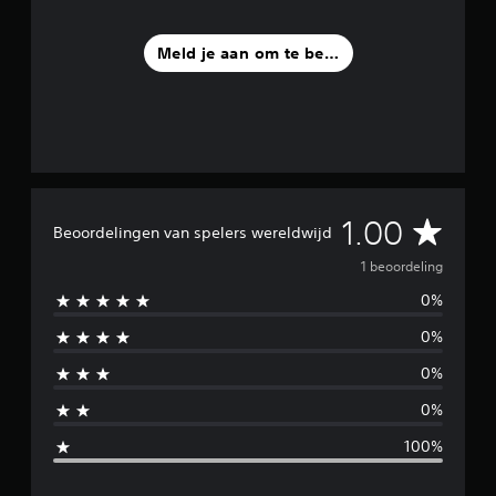
1
b
Meld je aan om te beoordelen
e
o
o
r
d
e
l
i
n
G
1.00
Beoordelingen van spelers wereldwijd
g
e
e
1 beoordeling
n
0%
m
0%
i
0%
d
0%
d
100%
e