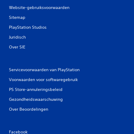
i
Website-gebruiksvoorwaarden
n
Sitemap
g
PlayStation Studios
e
Juridisch
n
Over SIE
Servicevoorwaarden van PlayStation
Voorwaarden voor softwaregebruik
PS Store-annuleringsbeleid
Gezondheidswaarschuwing
Over Beoordelingen
Facebook