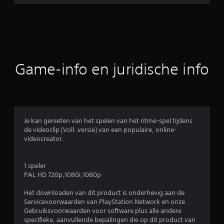
l
d
e
b
Game-info en juridische info
e
o
o
Je kan genieten van het spelen van het ritme-spel tijdens
de videoclip (Voll. versie) van een populaire, online-
r
videocreator.
d
1 speler
e
PAL HD 720p,1080i,1080p
l
Het downloaden van dit product is onderhevig aan de
Servicevoorwaarden van PlayStation Network en onze
i
Gebruiksvoorwaarden voor software plus alle andere
specifieke, aanvullende bepalingen die op dit product van