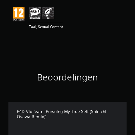
e
b
e
o
o
Taal, Sexual Content
r
d
e
l
i
n
g
1
Beoordelingen
/
5
s
t
e
r
r
P4D Vid 'eau.: Pursuing My True Self (Shinichi
e
Osawa Remix)'
n
u
i
t