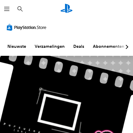
Z
o
e
k
e
n
Nieuwste
Verzamelingen
Deals
Abonnementen