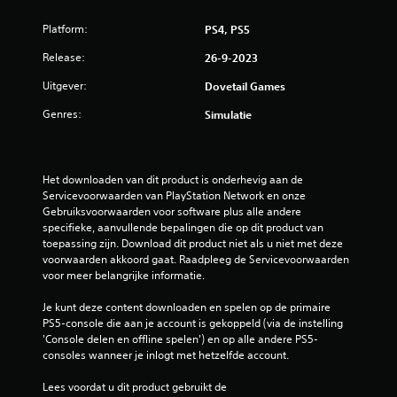
r
Platform:
PS4, PS5
e
Release:
26-9-2023
Uitgever:
Dovetail Games
n
Genres:
Simulatie
u
i
Het downloaden van dit product is onderhevig aan de 
t
Servicevoorwaarden van PlayStation Network en onze 
Gebruiksvoorwaarden voor software plus alle andere 
6
specifieke, aanvullende bepalingen die op dit product van 
toepassing zijn. Download dit product niet als u niet met deze 
b
voorwaarden akkoord gaat. Raadpleeg de Servicevoorwaarden 
voor meer belangrijke informatie.
e
Je kunt deze content downloaden en spelen op de primaire 
o
PS5-console die aan je account is gekoppeld (via de instelling 
'Console delen en offline spelen') en op alle andere PS5-
o
consoles wanneer je inlogt met hetzelfde account.
r
Lees voordat u dit product gebruikt de 