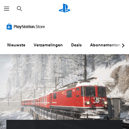
Z
o
e
k
e
n
Nieuwste
Verzamelingen
Deals
Abonnementen