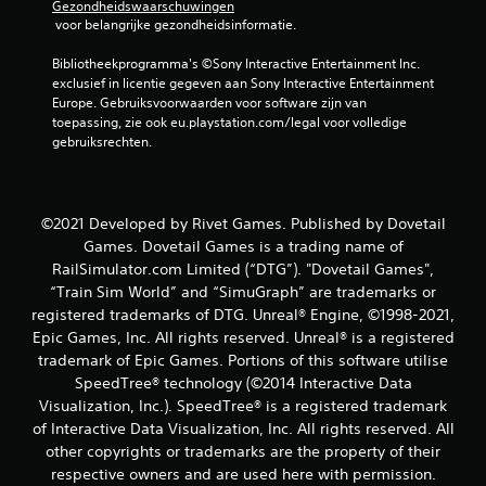
Gezondheidswaarschuwingen
 voor belangrijke gezondheidsinformatie.
d
Bibliotheekprogramma's ©Sony Interactive Entertainment Inc. 
e
exclusief in licentie gegeven aan Sony Interactive Entertainment 
Europe. Gebruiksvoorwaarden voor software zijn van 
l
toepassing, zie ook eu.playstation.com/legal voor volledige 
gebruiksrechten.
i
n
©2021 Developed by Rivet Games. Published by Dovetail
g
Games. Dovetail Games is a trading name of
e
RailSimulator.com Limited (“DTG”). "Dovetail Games",
“Train Sim World” and “SimuGraph” are trademarks or
n
registered trademarks of DTG. Unreal® Engine, ©1998-2021,
Epic Games, Inc. All rights reserved. Unreal® is a registered
trademark of Epic Games. Portions of this software utilise
SpeedTree® technology (©2014 Interactive Data
Visualization, Inc.). SpeedTree® is a registered trademark
of Interactive Data Visualization, Inc. All rights reserved. All
other copyrights or trademarks are the property of their
respective owners and are used here with permission.