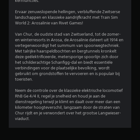
d
kernfuncties.
e
Ervaar zenuwslopende hellingen, verbluffende Zwitserse
landschappen en klassieke aandrijfkracht met Train Sim
l
World 2: Arosalinie van Rivet Games!
i
Van Chur, de oudste stad van Zwitserland, tot de zomer-
en winterresorts in Arosa, de Arosalinie dateert uit 1914 en
n
vertegenwoordigt het summum van spoorwegtechniek.
Met talrijke haarspeldbochten en bergtunnels kronkelt
g
deze geëlektrificeerde, metersporige spoorlijn zich door
het schilderachtige Schanfigg-dal en biedt essentiële
4
verbindingen voor de plaatselijke bevolking, wordt
gebruikt om grondstoffen te vervoeren en is populair bij
/
toeristen.
Neem de controle over de klassieke elektrische locomotief
5
RhB Ge 4/4 II, regel je snelheid en houd je aan de
dienstregeling terwijl je klimt en daalt over meer dan een
s
kilometer hoogteverschil, langzaam door de straten van
Chur rijdt en je verwondert over het grootse Langwieser-
t
viaduct.
e
r