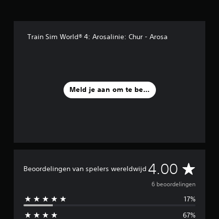
i
n
g
e
n
Train Sim World® 4: Arosalinie: Chur - Arosa
Meld je aan om te beoordelen
G
4.00
Beoordelingen van spelers wereldwijd
e
6 beoordelingen
17%
m
67%