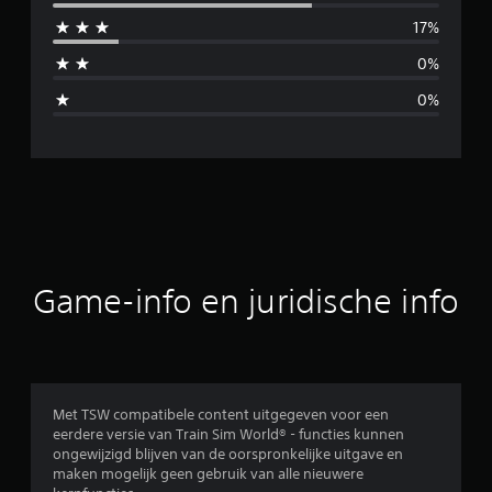
i
17%
d
0%
d
0%
e
l
d
e
b
Game-info en juridische info
e
o
o
Met TSW compatibele content uitgegeven voor een
eerdere versie van Train Sim World® - functies kunnen
r
ongewijzigd blijven van de oorspronkelijke uitgave en
maken mogelijk geen gebruik van alle nieuwere