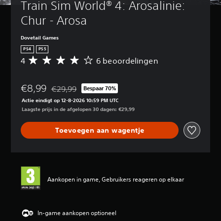
Train Sim World® 4: Arosalinie: 
Chur - Arosa
Dovetail Games
PS4
PS5
4
6 beoordelingen
G
e
m
€8,99
i
€29,99
Bespaar 70%
Korting ten opzichte van de oorspronkelijke prijs va
d
Actie eindigt op 12-8-2026 10:59 PM UTC
d
Laagste prijs in de afgelopen 30 dagen: €29,99
e
l
Toevoegen aan wagentje
d
e
b
e
o
o
Aankopen in game, Gebruikers reageren op elkaar
r
d
e
l
In-game aankopen optioneel
i