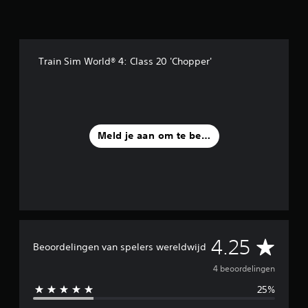
d
e
l
i
n
Train Sim World® 4: Class 20 'Chopper'
g
e
n
Meld je aan om te beoordelen
G
4.25
Beoordelingen van spelers wereldwijd
e
4 beoordelingen
25%
m