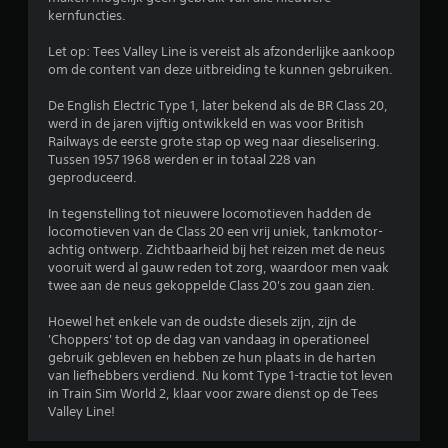
d
kernfuncties.
e
Let op: Tees Valley Line is vereist als afzonderlijke aankoop
om de content van deze uitbreiding te kunnen gebruiken.
l
De English Electric Type 1, later bekend als de BR Class 20,
i
werd in de jaren vijftig ontwikkeld en was voor British
Railways de eerste grote stap op weg naar dieselisering.
n
Tussen 1957 1968 werden er in totaal 228 van
geproduceerd.
g
In tegenstelling tot nieuwere locomotieven hadden de
4
locomotieven van de Class 20 een vrij uniek, tankmotor-
achtig ontwerp. Zichtbaarheid bij het reizen met de neus
.
vooruit werd al gauw reden tot zorg, waardoor men vaak
twee aan de neus gekoppelde Class 20's zou gaan zien.
2
Hoewel het enkele van de oudste diesels zijn, zijn de
'Choppers' tot op de dag van vandaag in operationeel
5
gebruik gebleven en hebben ze hun plaats in de harten
van liefhebbers verdiend. Nu komt Type 1-tractie tot leven
/
in Train Sim World 2, klaar voor zware dienst op de Tees
Valley Line!
5