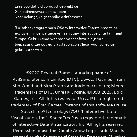
e
Lees voordat u dit product gebruikt de 
o
Gezondheidswaarschuwingen
 voor belangrijke gezondheidsinformatie.
o
Bibliotheekprogramma's ©Sony Interactive Entertainment Inc. 
exclusief in licentie gegeven aan Sony Interactive Entertainment 
r
Europe. Gebruiksvoorwaarden voor software zijn van 
toepassing, zie ook eu.playstation.com/legal voor volledige 
d
gebruiksrechten.
e
l
©2020 Dovetail Games, a trading name of
RailSimulator.com Limited (DTG). Dovetail Games, Train
i
Sim World and SimuGraph are trademarks or registered
n
trademarks of DTG. Unreal® Engine, ©1998-2020, Epic
Games, Inc. All rights reserved. Unreal® is a registered
g
trademark of Epic Games. Portions of this software utilise
SpeedTree® technology (©2014 Interactive Data
e
Visualization, Inc.). SpeedTree® is a registered trademark
of Interactive Data Visualization, Inc. All rights reserved.
n
Permission to use the Double Arrow Logo Trade Mark is
granted by the Secretary of State for Transport. All other