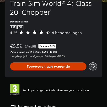
Train Sim World® 4: Class 
20 'Chopper'
Dovetail Games
PS4
PS5
4.25
4 beoordelingen
G
e
m
€5,59
i
€13,99
Bespaar 60%
Korting ten opzichte van de oorspronkelijke prijs van
d
Actie eindigt op 12-8-2026 10:59 PM UTC
d
Laagste prijs in de afgelopen 30 dagen: €13,99
e
l
Toevoegen aan wagentje
d
e
b
e
o
o
Aankopen in game, Gebruikers reageren op elkaar
r
d
e
l
In-game aankopen optioneel