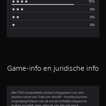
75%
i
0%
d
0%
d
0%
e
l
d
e
b
Game-info en juridische info
e
o
o
Met TSW compatibele content uitgegeven voor een
eerdere versie van Train Sim World® - functies kunnen
r
ongewijzigd blijven van de oorspronkelijke uitgave en
maken mogelijk geen gebruik van alle nieuwere