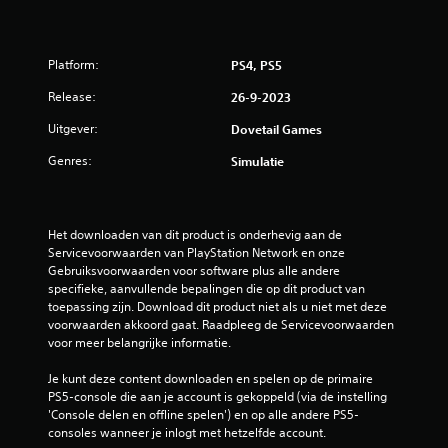
s
t
Platform:
PS4, PS5
e
Release:
26-9-2023
r
Uitgever:
Dovetail Games
r
Genres:
Simulatie
e
n
Het downloaden van dit product is onderhevig aan de 
Servicevoorwaarden van PlayStation Network en onze 
u
Gebruiksvoorwaarden voor software plus alle andere 
specifieke, aanvullende bepalingen die op dit product van 
i
toepassing zijn. Download dit product niet als u niet met deze 
voorwaarden akkoord gaat. Raadpleeg de Servicevoorwaarden 
t
voor meer belangrijke informatie.
4
Je kunt deze content downloaden en spelen op de primaire 
PS5-console die aan je account is gekoppeld (via de instelling 
b
'Console delen en offline spelen') en op alle andere PS5-
consoles wanneer je inlogt met hetzelfde account.