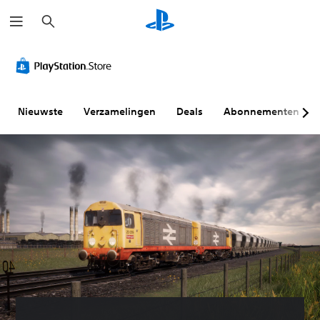
Z
o
e
k
e
n
Nieuwste
Verzamelingen
Deals
Abonnementen