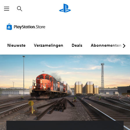
Z
o
e
k
e
n
Nieuwste
Verzamelingen
Deals
Abonnementen