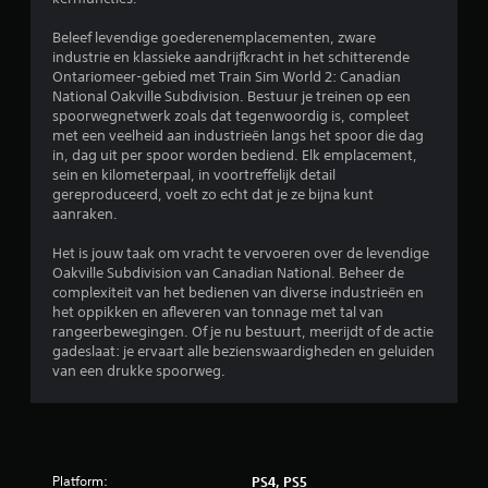
e
Beleef levendige goederenemplacementen, zware
industrie en klassieke aandrijfkracht in het schitterende
l
Ontariomeer-gebied met Train Sim World 2: Canadian
National Oakville Subdivision. Bestuur je treinen op een
i
spoorwegnetwerk zoals dat tegenwoordig is, compleet
met een veelheid aan industrieën langs het spoor die dag
n
in, dag uit per spoor worden bediend. Elk emplacement,
sein en kilometerpaal, in voortreffelijk detail
g
gereproduceerd, voelt zo echt dat je ze bijna kunt
aanraken.
3
Het is jouw taak om vracht te vervoeren over de levendige
.
Oakville Subdivision van Canadian National. Beheer de
complexiteit van het bedienen van diverse industrieën en
het oppikken en afleveren van tonnage met tal van
6
rangeerbewegingen. Of je nu bestuurt, meerijdt of de actie
gadeslaat: je ervaart alle bezienswaardigheden en geluiden
7
van een drukke spoorweg.
/
5
s
Platform:
PS4, PS5