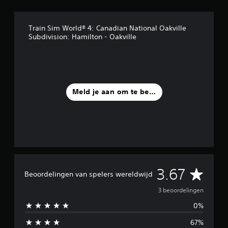
d
e
l
Train Sim World® 4: Canadian National Oakville
i
Subdivision: Hamilton - Oakville
n
g
e
n
Meld je aan om te beoordelen
G
3.67
Beoordelingen van spelers wereldwijd
e
3 beoordelingen
0%
m
67%