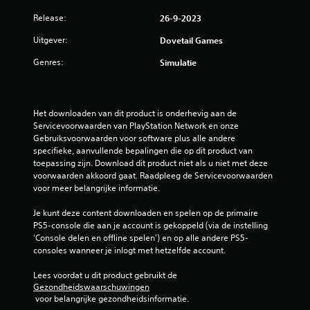
t
Release:
26-9-2023
Uitgever:
Dovetail Games
e
Genres:
Simulatie
r
r
Het downloaden van dit product is onderhevig aan de 
e
Servicevoorwaarden van PlayStation Network en onze 
Gebruiksvoorwaarden voor software plus alle andere 
n
specifieke, aanvullende bepalingen die op dit product van 
toepassing zijn. Download dit product niet als u niet met deze 
u
voorwaarden akkoord gaat. Raadpleeg de Servicevoorwaarden 
voor meer belangrijke informatie.
i
Je kunt deze content downloaden en spelen op de primaire 
t
PS5-console die aan je account is gekoppeld (via de instelling 
'Console delen en offline spelen') en op alle andere PS5-
3
consoles wanneer je inlogt met hetzelfde account.
b
Lees voordat u dit product gebruikt de 
Gezondheidswaarschuwingen
e
 voor belangrijke gezondheidsinformatie.