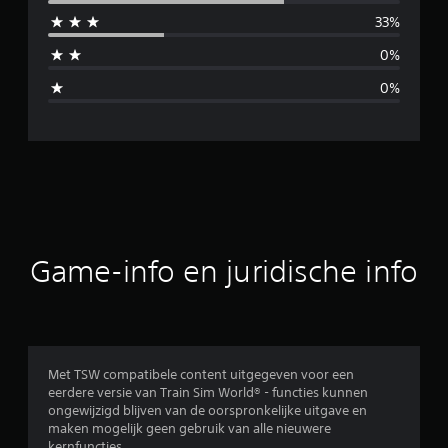
i
33%
d
0%
d
0%
e
l
d
e
b
Game-info en juridische info
e
o
o
Met TSW compatibele content uitgegeven voor een
eerdere versie van Train Sim World® - functies kunnen
r
ongewijzigd blijven van de oorspronkelijke uitgave en
maken mogelijk geen gebruik van alle nieuwere
d
kernfuncties.