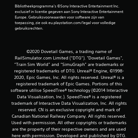
Bibliotheekprogramma's ©Sony Interactive Entertainment Inc. 
o
exclusief in licentie gegeven aan Sony Interactive Entertainment 
Europe. Gebruiksvoorwaarden voor software zijn van 
o
toepassing, zie ook eu.playstation.com/legal voor volledige 
gebruiksrechten.
r
d
©2020 Dovetail Games, a trading name of
e
RailSimulator.com Limited (“DTG”). "Dovetail Games",
l
“Train Sim World” and “SimuGraph” are trademarks or
registered trademarks of DTG. Unreal® Engine, ©1998-
i
2020, Epic Games, Inc. All rights reserved. Unreal® is a
registered trademark of Epic Games. Portions of this
n
software utilise SpeedTree® technology (©2014 Interactive
Data Visualization, Inc.). SpeedTree® is a registered
g
trademark of Interactive Data Visualization, Inc. All rights
e
reserved. CN is an exclusive copyright and mark of
Canadian National Railway Company. All rights reserved.
n
Used with permission. All other copyrights or trademarks
are the property of their respective owners and are used
here with permission. Developed and published by DTG.