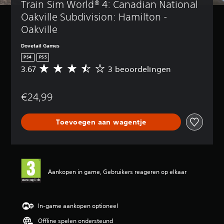
Train Sim World® 4: Canadian National 
Oakville Subdivision: Hamilton - 
Oakville
Dovetail Games
PS4
PS5
3.67
3 beoordelingen
G
e
m
€24,99
i
d
d
Toevoegen aan wagentje
e
l
d
e
b
e
Aankopen in game, Gebruikers reageren op elkaar
o
o
r
d
In-game aankopen optioneel
e
Offline spelen ondersteund
l