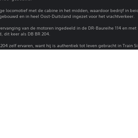
e locomotief met de cabine in het midden, waardoor bedrijf in beid
gebouwd en in heel Oost-Duitsland ingezet voor het vrachtverkeer.
rvanging van de motoren ingedeeld in de DR-Baureihe 114 en met 
 dit keer als DB BR 204.
204 zelf ervaren, want hij is authentiek tot leven gebracht in Train S
Het downloaden van dit product is ond
PS4, PS5
van PlayStation Network en onze Gebru
plus alle andere specifieke, aanvullend
26-9-2023
toepassing zijn. Download dit product ni
Dovetail Games
voorwaarden akkoord gaat. Raadpleeg 
belangrijke informatie.
Simulatie
Je kunt deze content downloaden en sp
die aan je account is gekoppeld (via de i
spelen') en op alle andere PS5-consoles
account.