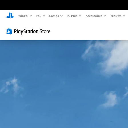
Winkel
PS5
Games
PS Plus
Accessoires
Nieuws