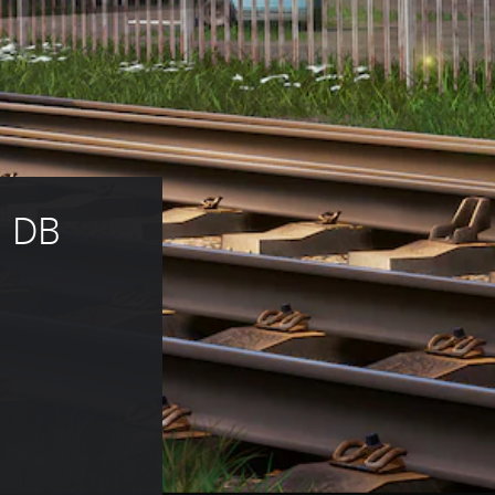
: DB 
kelijke prijs van €13,99