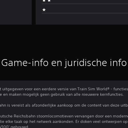
Game-info en juridische info
uitgegeven voor een eerdere versie van Train Sim World® - functie
ve en maken mogelijk geen gebruik van alle nieuwere kernfuncties.
n is vereist als afzonderlijke aankoop om de content van deze uitb
 Deutsche Reichsbahn stoomlocomotieven vervangen door een modern
die elke taak op het netwerk aankonden. Er doken veel ontwerpen o
 'V100' gebouwd.