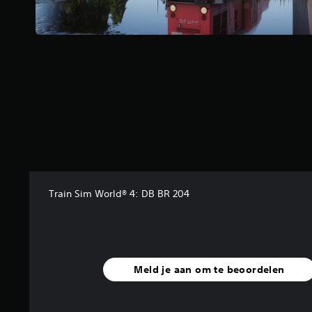
n
u
i
t
3
b
e
o
o
r
d
e
l
i
Train Sim World® 4: DB BR 204
n
g
e
n
Meld je aan om te beoordelen