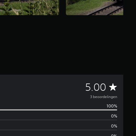
G
5.00
e
3 beoordelingen
100%
m
0%
i
0%