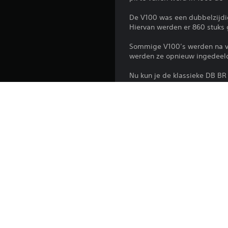
De V100 was een dubbelzijdig
Hiervan werden er 860 stuks 
Sommige V100’s werden na ve
werden ze opnieuw ingedeeld,
Nu kun je de klassieke DB BR 
Platform:
Release:
Uitgever:
Genres: