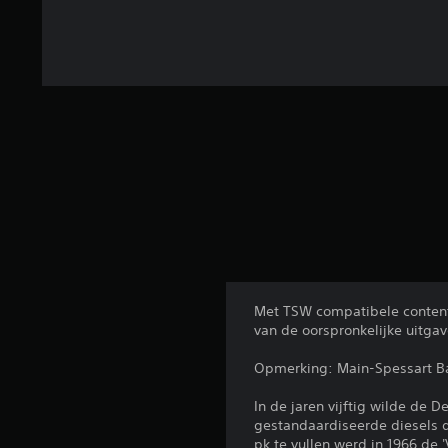
Met TSW compatibele content 
van de oorspronkelijke uitga
Opmerking: Main-Spessart Bah
In de jaren vijftig wilde de
gestandaardiseerde diesels 
pk te vullen werd in 1966 de