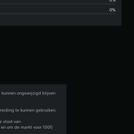
d
0%
0%
d
e
l
d
e
b
e
s kunnen ongewijzigd blijven
o
reiding te kunnen gebruiken.
o
e vloot van
r
p en om de markt voor 1000