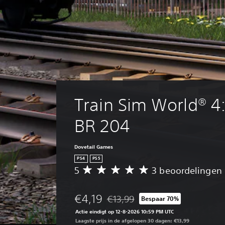
Train Sim World® 4
BR 204
Dovetail Games
PS4
PS5
5
3 beoordelingen
G
e
m
€4,19
€13,99
Bespaar 70%
i
Korting ten opzichte van de oorspron
d
Actie eindigt op 12-8-2026 10:59 PM UTC
d
Laagste prijs in de afgelopen 30 dagen: €13,99