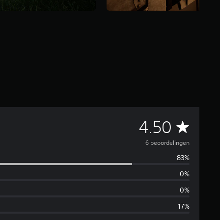
G
4.50
e
6 beoordelingen
83%
m
0%
i
0%
d
17%