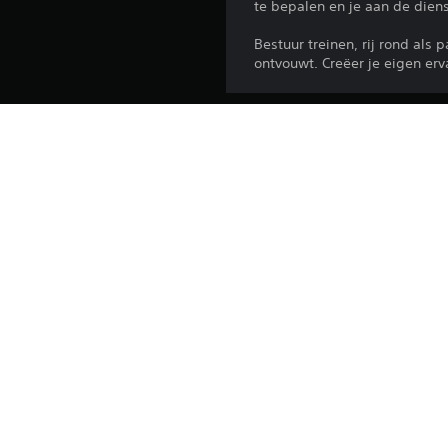
te bepalen en je aan de dien
Bestuur treinen, rij rond als 
ontvouwt. Creëer je eigen er
Platform:
Release:
Uitgever:
Genres: