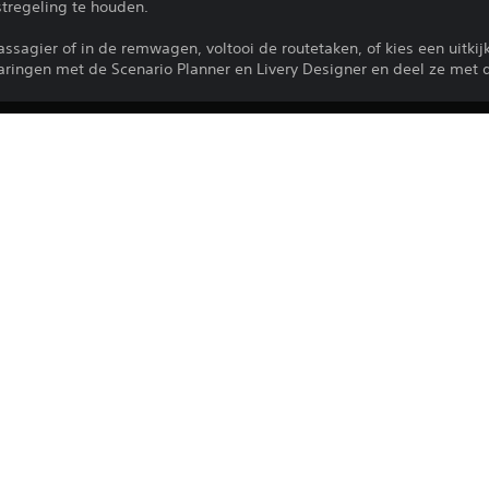
stregeling te houden.
passagier of in de remwagen, voltooi de routetaken, of kies een uitkij
varingen met de Scenario Planner en Livery Designer en deel ze met d
Het downloaden van dit product is ond
PS4, PS5
van PlayStation Network en onze Gebru
plus alle andere specifieke, aanvullend
26-9-2023
toepassing zijn. Download dit product ni
Dovetail Games
voorwaarden akkoord gaat. Raadpleeg 
belangrijke informatie.
Simulatie
Je kunt deze content downloaden en sp
die aan je account is gekoppeld (via de i
spelen') en op alle andere PS5-consoles
account.
Lees voordat u dit product gebruikt de 
Gezondheidswaarschuwingen
 voor belangrijke gezondheidsinformati
Bibliotheekprogramma's ©Sony Interactiv