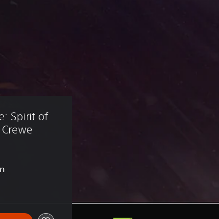
 Spirit of 
- Crewe
en