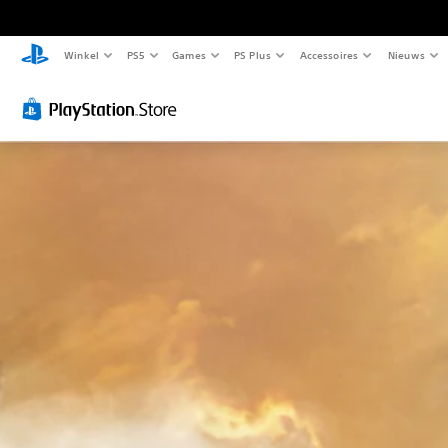
Winkel
PS5
Games
PS Plus
Accessoires
Nieuws