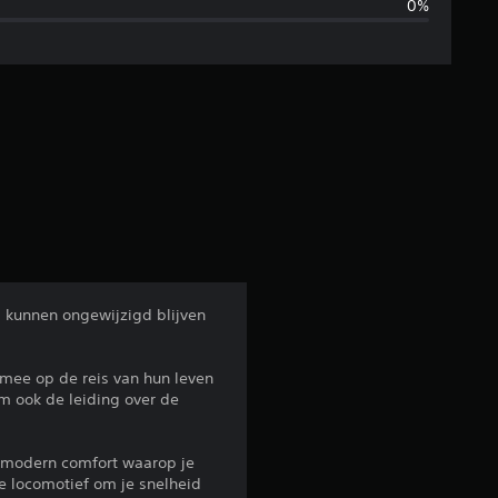
0%
d
e
l
d
e
b
e
s kunnen ongewijzigd blijven
o
 mee op de reis van hun leven
o
em ook de leiding over de
r
r modern comfort waarop je
d
ke locomotief om je snelheid