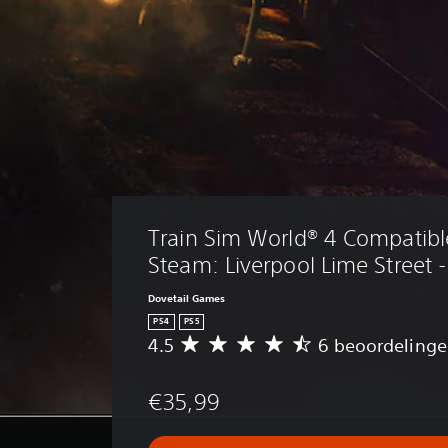
Train Sim World® 4 Compatible:
Steam: Liverpool Lime Street 
Dovetail Games
PS4
PS5
4.5
6 beoordeling
G
e
m
€35,99
i
d
d