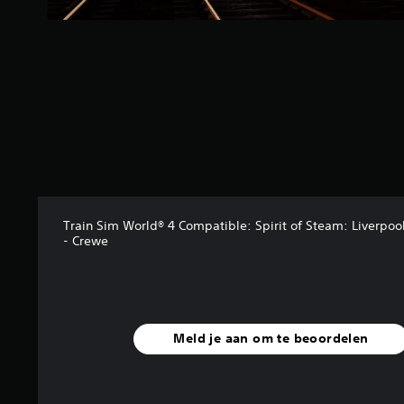
r
r
e
n
u
i
t
6
b
e
o
o
r
d
Train Sim World® 4 Compatible: Spirit of Steam: Liverpoo
- Crewe
e
l
i
n
g
e
Meld je aan om te beoordelen
n