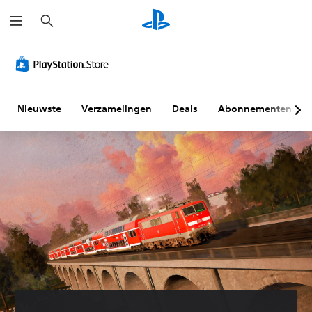
Z
o
e
k
e
n
Nieuwste
Verzamelingen
Deals
Abonnementen