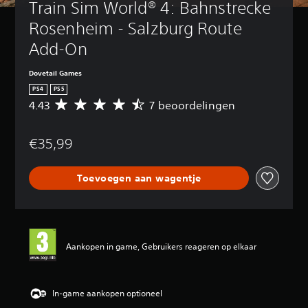
Train Sim World® 4: Bahnstrecke 
Rosenheim - Salzburg Route 
Add-On
Dovetail Games
PS4
PS5
4.43
7 beoordelingen
G
e
m
€35,99
i
d
d
Toevoegen aan wagentje
e
l
d
e
b
e
Aankopen in game, Gebruikers reageren op elkaar
o
o
r
d
In-game aankopen optioneel
e