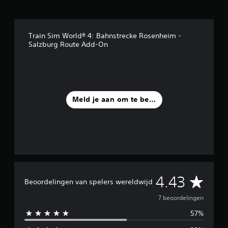
r
d
e
l
Train Sim World® 4: Bahnstrecke Rosenheim -
i
Salzburg Route Add-On
n
g
e
n
Meld je aan om te beoordelen
G
4.43
Beoordelingen van spelers wereldwijd
e
7 beoordelingen
57%
m