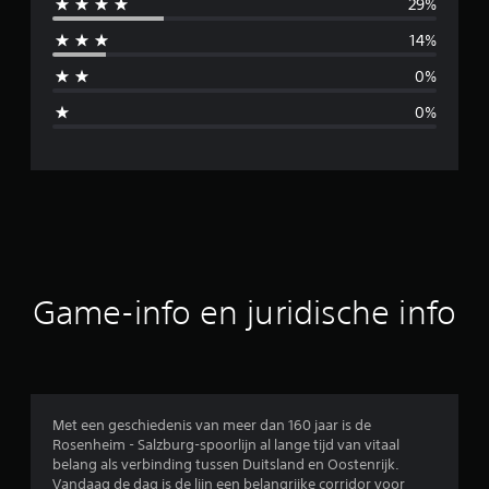
29%
i
14%
d
0%
d
0%
e
l
d
e
b
Game-info en juridische info
e
o
o
Met een geschiedenis van meer dan 160 jaar is de
Rosenheim - Salzburg-spoorlijn al lange tijd van vitaal
r
belang als verbinding tussen Duitsland en Oostenrijk.
Vandaag de dag is de lijn een belangrijke corridor voor