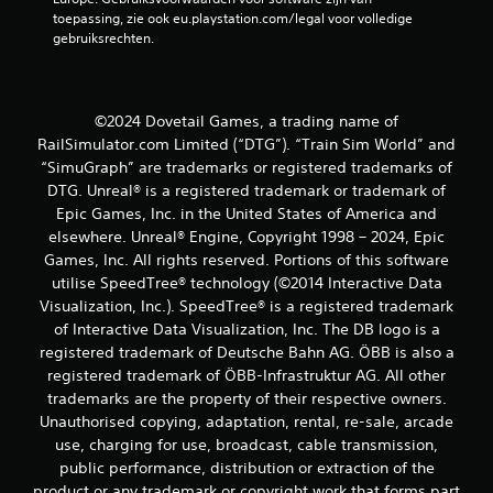
e
toepassing, zie ook eu.playstation.com/legal voor volledige 
gebruiksrechten.
o
o
r
©2024 Dovetail Games, a trading name of
RailSimulator.com Limited (“DTG”). “Train Sim World” and
d
“SimuGraph” are trademarks or registered trademarks of
DTG. Unreal® is a registered trademark or trademark of
e
Epic Games, Inc. in the United States of America and
elsewhere. Unreal® Engine, Copyright 1998 – 2024, Epic
l
Games, Inc. All rights reserved. Portions of this software
utilise SpeedTree® technology (©2014 Interactive Data
i
Visualization, Inc.). SpeedTree® is a registered trademark
n
of Interactive Data Visualization, Inc. The DB logo is a
registered trademark of Deutsche Bahn AG. ÖBB is also a
g
registered trademark of ÖBB-Infrastruktur AG. All other
trademarks are the property of their respective owners.
e
Unauthorised copying, adaptation, rental, re-sale, arcade
use, charging for use, broadcast, cable transmission,
n
public performance, distribution or extraction of the
product or any trademark or copyright work that forms part