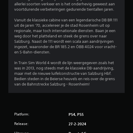
d
allerlei soorten verkeer en is het onderhevig geweest aan
voortdurende verbeteringen gedurende tientallen jaren.
e
Vanuit de klassieke cabine van een legendarische DB BR 111
l
uit de jaren '70, accelereer je de stad Rosenheim uit op
regionale, maar toch internationale diensten. Baan je een
i
weg door het platteland en steek de grens over naar
Salzburg. Naast de 111 wordt een scala aan aandrijvingen
n
ingezet, waaronder de BR 185.2 en ÖBB 4024 voor vracht-
en S-Bahn-diensten.
g
In Train Sim World 4 wordt de lijn weergegeven zoals het
4
was in 2013, nog steeds met de klassieke DB-aandrijving,
maar met de nieuwe luifelconstructie van Salzburg Hbf.
.
Bedien steden in de Beierse heuvels en reis over de grens
van de Bahnstrecke Salzburg - Rosenheim!
4
3
/
Platform:
PS4, PS5
5
Release:
27-2-2024