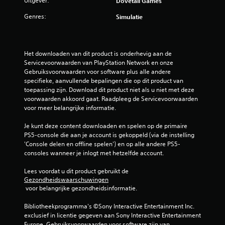
Uitgever:
Dovetail Games
s
Genres:
Simulatie
t
e
Het downloaden van dit product is onderhevig aan de 
r
Servicevoorwaarden van PlayStation Network en onze 
Gebruiksvoorwaarden voor software plus alle andere 
r
specifieke, aanvullende bepalingen die op dit product van 
toepassing zijn. Download dit product niet als u niet met deze 
e
voorwaarden akkoord gaat. Raadpleeg de Servicevoorwaarden 
voor meer belangrijke informatie.
n
Je kunt deze content downloaden en spelen op de primaire 
u
PS5-console die aan je account is gekoppeld (via de instelling 
'Console delen en offline spelen') en op alle andere PS5-
i
consoles wanneer je inlogt met hetzelfde account.
t
Lees voordat u dit product gebruikt de 
Gezondheidswaarschuwingen
7
 voor belangrijke gezondheidsinformatie.
b
Bibliotheekprogramma's ©Sony Interactive Entertainment Inc. 
exclusief in licentie gegeven aan Sony Interactive Entertainment 
Europe. Gebruiksvoorwaarden voor software zijn van 