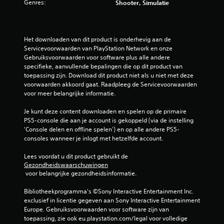
Genres:
Shooter, Simulatie
0
6
Het downloaden van dit product is onderhevig aan de 
/
Servicevoorwaarden van PlayStation Network en onze 
Gebruiksvoorwaarden voor software plus alle andere 
5
specifieke, aanvullende bepalingen die op dit product van 
toepassing zijn. Download dit product niet als u niet met deze 
s
voorwaarden akkoord gaat. Raadpleeg de Servicevoorwaarden 
voor meer belangrijke informatie.
t
Je kunt deze content downloaden en spelen op de primaire 
e
PS5-console die aan je account is gekoppeld (via de instelling 
'Console delen en offline spelen') en op alle andere PS5-
r
consoles wanneer je inlogt met hetzelfde account.
r
Lees voordat u dit product gebruikt de 
Gezondheidswaarschuwingen
e
 voor belangrijke gezondheidsinformatie.
n
Bibliotheekprogramma's ©Sony Interactive Entertainment Inc. 
exclusief in licentie gegeven aan Sony Interactive Entertainment 
u
Europe. Gebruiksvoorwaarden voor software zijn van 
toepassing, zie ook eu.playstation.com/legal voor volledige 