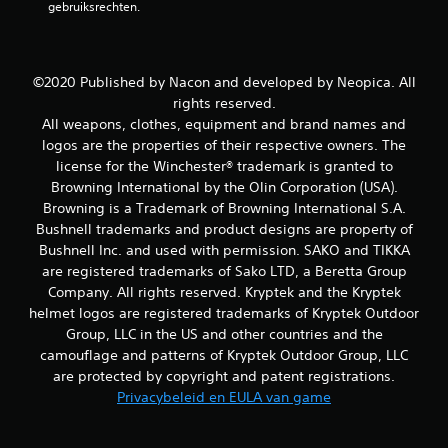
i
gebruiksrechten.
t
1
©2020 Published by Nacon and developed by Neopica. All
rights reserved.
6
All weapons, clothes, equipment and brand names and
logos are the properties of their respective owners. The
b
license for the Winchester® trademark is granted to
Browning International by the Olin Corporation (USA).
e
Browning is a Trademark of Browning International S.A.
o
Bushnell trademarks and product designs are property of
Bushnell Inc. and used with permission. SAKO and TIKKA
o
are registered trademarks of Sako LTD, a Beretta Group
Company. All rights reserved. Kryptek and the Kryptek
r
helmet logos are registered trademarks of Kryptek Outdoor
Group, LLC in the US and other countries and the
d
camouflage and patterns of Kryptek Outdoor Group, LLC
e
are protected by copyright and patent registrations.
Privacybeleid en EULA van game
l