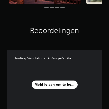
n
u
i
t
1
6
Beoordelingen
b
e
o
o
r
d
e
Hunting Simulator 2: A Ranger's Life
l
i
n
g
e
n
Meld je aan om te beoordelen