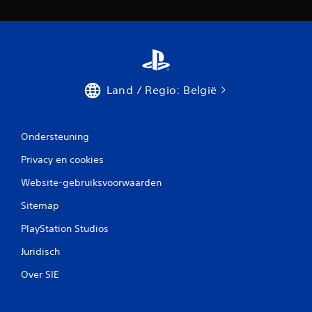
i
n
g
e
Land / Regio: België
n
Ondersteuning
Privacy en cookies
Website-gebruiksvoorwaarden
Sitemap
PlayStation Studios
Juridisch
Over SIE