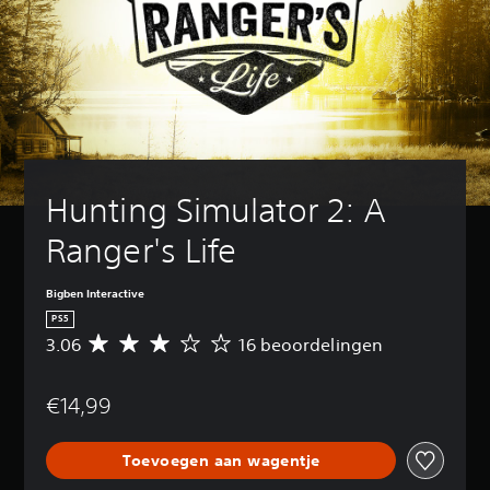
Hunting Simulator 2: A 
Ranger's Life
Bigben Interactive
PS5
3.06
16 beoordelingen
G
e
m
€14,99
i
d
d
Toevoegen aan wagentje
e
l