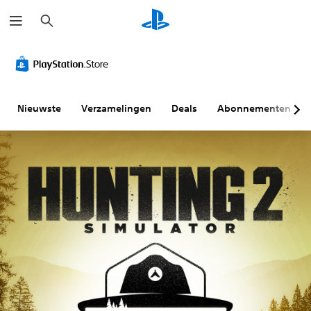
Z
o
e
k
e
n
Nieuwste
Verzamelingen
Deals
Abonnementen