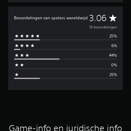
G
3.06
Beoordelingen van spelers wereldwijd
e
16 beoordelingen
25%
m
6%
i
44%
d
0%
d
25%
e
l
d
e
b
Game-info en juridische info