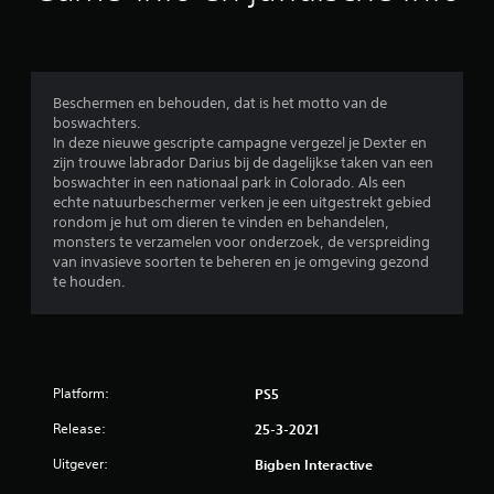
e
o
o
Beschermen en behouden, dat is het motto van de
boswachters.
r
In deze nieuwe gescripte campagne vergezel je Dexter en
zijn trouwe labrador Darius bij de dagelijkse taken van een
d
boswachter in een nationaal park in Colorado. Als een
echte natuurbeschermer verken je een uitgestrekt gebied
e
rondom je hut om dieren te vinden en behandelen,
monsters te verzamelen voor onderzoek, de verspreiding
l
van invasieve soorten te beheren en je omgeving gezond
te houden.
i
n
g
Platform:
PS5
3
Release:
25-3-2021
.
Uitgever:
Bigben Interactive