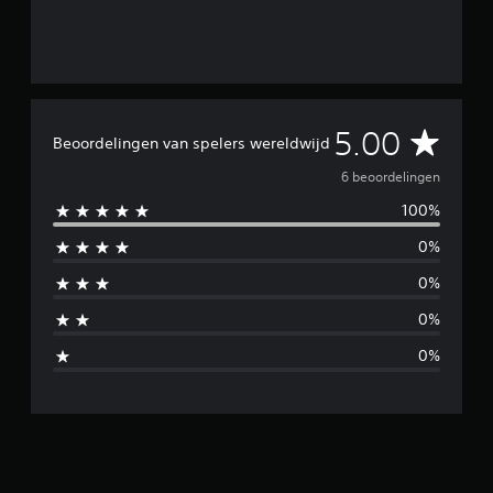
i
n
g
e
n
G
5.00
Beoordelingen van spelers wereldwijd
e
6 beoordelingen
100%
m
0%
i
0%
d
0%
d
0%
e
l
d