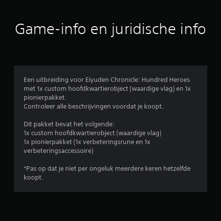
e
b
Game-info en juridische info
e
o
o
Een uitbreiding voor Eiyuden Chronicle: Hundred Heroes
met 1x custom hoofdkwartierobject (waardige vlag) en 1x
r
pionierpakket.
Controleer alle beschrijvingen voordat je koopt.
d
Dit pakket bevat het volgende:
e
1x custom hoofdkwartierobject (waardige vlag)
1x pionierpakket (1x verbeteringsrune en 1x
l
verbeteringsaccessoire)
i
*Pas op dat je niet per ongeluk meerdere keren hetzelfde
koopt.
n
g