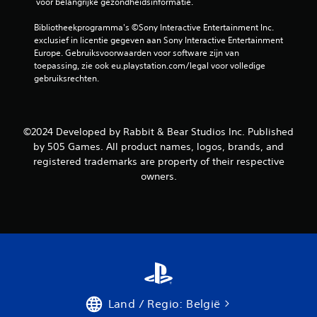
t
 voor belangrijke gezondheidsinformatie.
6
Bibliotheekprogramma's ©Sony Interactive Entertainment Inc. 
exclusief in licentie gegeven aan Sony Interactive Entertainment 
b
Europe. Gebruiksvoorwaarden voor software zijn van 
toepassing, zie ook eu.playstation.com/legal voor volledige 
e
gebruiksrechten.
o
o
©2024 Developed by Rabbit & Bear Studios Inc. Published
by 505 Games. All product names, logos, brands, and
r
registered trademarks are property of their respective
owners.
d
e
l
i
n
Land / Regio: België