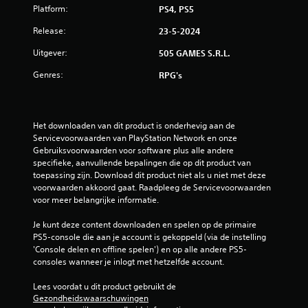
5
Platform:
PS4, PS5
/
Release:
23-5-2024
5
Uitgever:
505 GAMES S.R.L.
Genres:
RPG's
s
t
Het downloaden van dit product is onderhevig aan de 
e
Servicevoorwaarden van PlayStation Network en onze 
Gebruiksvoorwaarden voor software plus alle andere 
r
specifieke, aanvullende bepalingen die op dit product van 
toepassing zijn. Download dit product niet als u niet met deze 
r
voorwaarden akkoord gaat. Raadpleeg de Servicevoorwaarden 
voor meer belangrijke informatie.
e
Je kunt deze content downloaden en spelen op de primaire 
n
PS5-console die aan je account is gekoppeld (via de instelling 
'Console delen en offline spelen') en op alle andere PS5-
u
consoles wanneer je inlogt met hetzelfde account.
i
Lees voordat u dit product gebruikt de 
Gezondheidswaarschuwingen