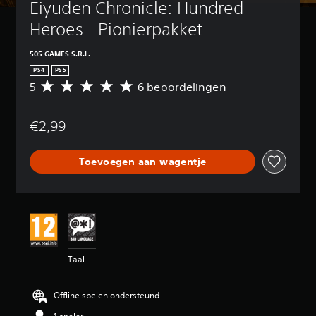
Eiyuden Chronicle: Hundred 
Heroes - Pionierpakket
505 GAMES S.R.L.
PS4
PS5
5
6 beoordelingen
G
e
m
€2,99
i
d
d
Toevoegen aan wagentje
e
l
d
e
b
e
o
o
Taal
r
d
e
Offline spelen ondersteund
l
i