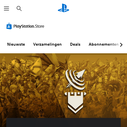
Z
o
e
k
e
n
Nieuwste
Verzamelingen
Deals
Abonnementen