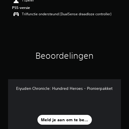
1 speler
n
PS5-versie
g
Trilfunctie ondersteund (DualSense draadloze controller)
5
/
5
s
t
e
r
r
Beoordelingen
e
n
u
i
t
6
b
Eiyuden Chronicle: Hundred Heroes - Pionierpakket
e
o
o
r
d
e
Meld je aan om te beoordelen
l