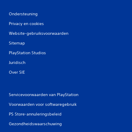
i
n
Ondersteuning
Privacy en cookies
g
Website-gebruiksvoorwaarden
e
Sitemap
n
PlayStation Studios
Juridisch
Over SIE
Servicevoorwaarden van PlayStation
Voorwaarden voor softwaregebruik
PS Store-annuleringsbeleid
Gezondheidswaarschuwing