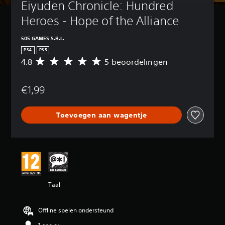
Eiyuden Chronicle: Hundred 
Heroes - Hope of the Alliance
505 GAMES S.R.L.
PS4
PS5
4.8
5 beoordelingen
G
e
m
€1,99
i
d
d
Toevoegen aan wagentje
e
l
d
e
b
e
o
o
Taal
r
d
e
Offline spelen ondersteund
l
i