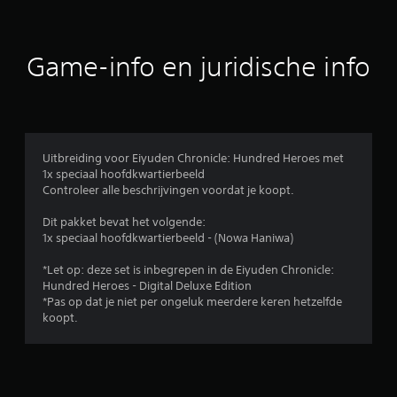
e
b
Game-info en juridische info
e
o
o
Uitbreiding voor Eiyuden Chronicle: Hundred Heroes met
1x speciaal hoofdkwartierbeeld
r
Controleer alle beschrijvingen voordat je koopt.
d
Dit pakket bevat het volgende:
1x speciaal hoofdkwartierbeeld - (Nowa Haniwa)
e
*Let op: deze set is inbegrepen in de Eiyuden Chronicle:
l
Hundred Heroes - Digital Deluxe Edition
*Pas op dat je niet per ongeluk meerdere keren hetzelfde
i
koopt.
n
g