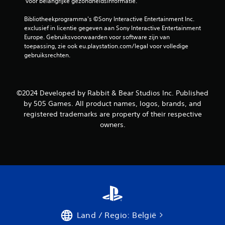
 voor belangrijke gezondheidsinformatie.
u
Bibliotheekprogramma's ©Sony Interactive Entertainment Inc. 
i
exclusief in licentie gegeven aan Sony Interactive Entertainment 
Europe. Gebruiksvoorwaarden voor software zijn van 
t
toepassing, zie ook eu.playstation.com/legal voor volledige 
gebruiksrechten.
5
b
©2024 Developed by Rabbit & Bear Studios Inc. Published
e
by 505 Games. All product names, logos, brands, and
registered trademarks are property of their respective
o
owners.
o
r
d
e
l
Land / Regio: België