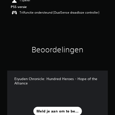
1 speler
n
PS5-versie
g
Trilfunctie ondersteund (DualSense draadloze controller)
4
.
8
/
5
s
t
e
Beoordelingen
r
r
e
n
u
i
t
Eiyuden Chronicle: Hundred Heroes - Hope of the
Alliance
5
b
e
o
o
r
d
Meld je aan om te beoordelen