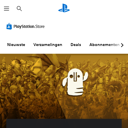
Z
o
e
k
e
n
Nieuwste
Verzamelingen
Deals
Abonnementen