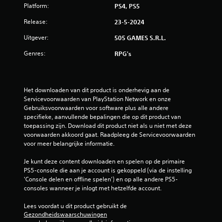
Platform:
PS4, PS5
4
Release:
23-5-2024
.
Uitgever:
505 GAMES S.R.L.
8
Genres:
RPG's
/
5
Het downloaden van dit product is onderhevig aan de 
Servicevoorwaarden van PlayStation Network en onze 
s
Gebruiksvoorwaarden voor software plus alle andere 
specifieke, aanvullende bepalingen die op dit product van 
t
toepassing zijn. Download dit product niet als u niet met deze 
voorwaarden akkoord gaat. Raadpleeg de Servicevoorwaarden 
e
voor meer belangrijke informatie.
r
Je kunt deze content downloaden en spelen op de primaire 
PS5-console die aan je account is gekoppeld (via de instelling 
r
'Console delen en offline spelen') en op alle andere PS5-
consoles wanneer je inlogt met hetzelfde account.
e
Lees voordat u dit product gebruikt de 
n
Gezondheidswaarschuwingen