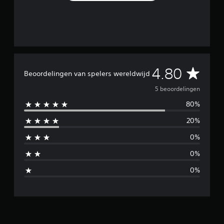
e
l
i
n
g
e
n
G
4.80
Beoordelingen van spelers wereldwijd
e
5 beoordelingen
80%
m
20%
i
0%
d
0%
d
0%
e
l
d