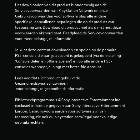
d
l
s
r
Het downloaden van dit product is onderhevig aan de 
e
i
t
Servicevoorwaarden van PlayStation Network en onze 
r
j
d
a
Gebruiksvoorwaarden voor software plus alle andere 
k
n
specifieke, aanvullende bepalingen die op dit product van 
n
u
e
e
toepassing zijn. Download dit product niet als u niet met deze 
d
n
n
voorwaarden akkoord gaat. Raadpleeg de Servicevoorwaarden 
a
t
p
l
voor meer belangrijke informatie.
w
a
e
a
r
r
i
Je kunt deze content downloaden en spelen op de primaire 
a
s
d
PS5-console die aan je account is gekoppeld (via de instelling 
r
o
)
'Console delen en offline spelen') en op alle andere PS5-
n
j
n
consoles wanneer je inlogt met hetzelfde account.
E
e
a
r
g
w
g
Lees voordat u dit product gebruikt de 
z
a
e
Gezondheidswaarschuwingen
i
e
s
s
 voor belangrijke gezondheidsinformatie.
j
g
o
n
n
e
n
Bibliotheekprogramma's ©Sony Interactive Entertainment Inc. 
e
b
d
exclusief in licentie gegeven aan Sony Interactive Entertainment 
e
l
e
Europe. Gebruiksvoorwaarden voor software zijn van 
n
e
r
toepassing, zie ook eu.playstation.com/legal voor volledige 
a
v
t
gebruiksrechten.
a
e
i
n
n
t
t
i
e