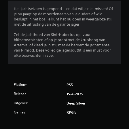
l
b
e
s
a
i
Het jachtseizoen is geopend... en dat wil je niet missen! Of
g
b
j
je nu jaagt op de moordenaars van je ouders of wild
n
p
a
d
besluipt in het bos, je kunt het nu doen in weergaloze stijl
u
e
r
met de uitrusting van de galante jager.
u
n
b
e
t
e
j
Zet de jachthoed van Sint-Hubertus op, vuur
i
e
l
o
bliksemschichten af op je prooi met de kruisboog van
n
a
Artemis, of kleed je in stijl met de beroemde jachtmantel
y
m
t
n
van Nimrod. Deze volledige jagersoutfit is een must voor
s
a
g
elke boswachter in spe.
t
k
2
r
e
i
i
n
4
c
j
,
k
k
z
6
s
o
o
t
Platform:
PS5
m
d
e
b
k
a
Release:
15-4-2025
v
e
t
e
e
Uitgever:
r
Deep Silver
j
r
i
e
h
o
Genres:
RPG's
v
n
a
e
g
a
o
r
l
(