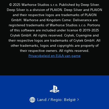
a
n
l
© 2025 Warhorse Studios s.r.o. Published by Deep Silver.
l
d
s
o
Deep Silver is a division of PLAION. Deep Silver and PLAION
e
z
p
g
and their respective logos are trademarks of PLAION
i
t
a
e
GmbH. Warhorse and Kingdom Come: Deliverance are
i
m
n
registered trademarks of Warhorse Studios s.r.o. Portions
e
e
.
of this software are included under license © 2019-2025
s
.
Crytek GmbH. All rights reserved. Crytek, Cryengine and
b
e
G
their respective logos are trademarks of Crytek GmbH. All
s
r
other trademarks, logos and copyrights are property of
c
o
their respective owners. All rights reserved.
h
t
Privacybeleid en EULA van game
i
e
k
o
b
n
a
d
a
e
r
o
r
m
t
j
i
o
t
Land / Regio: België
y
e
s
l