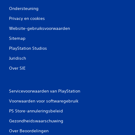
t
s
i
Ondersteuning
c
O
k
n
Privacy en cookies
f
d
u
Website-gebruiksvoorwaarden
e
n
r
Sitemap
c
t
t
i
PlayStation Studios
i
t
o
e
Juridisch
n
l
a
s
Over SIE
l
w
i
o
t
r
e
d
Servicevoorwaarden van PlayStation
i
e
t
n
Voorwaarden voor softwaregebruik
o
i
m
n
PS Store-annuleringsbeleid
t
e
e
Gezondheidswaarschuwing
e
k
n
Over Beoordelingen
e
g