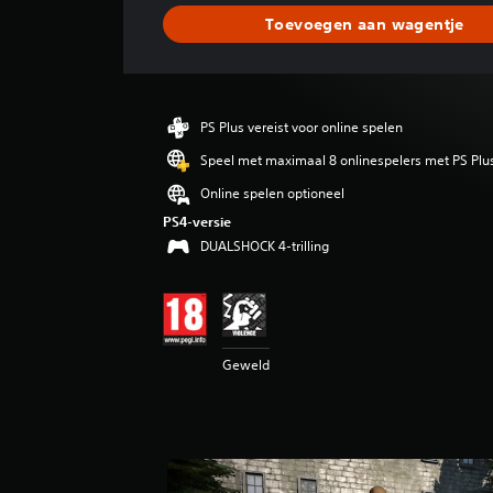
d
Toevoegen aan wagentje
e
l
d
e
b
PS Plus vereist voor online spelen
e
o
Speel met maximaal 8 onlinespelers met PS Plu
o
Online spelen optioneel
r
d
PS4-versie
e
DUALSHOCK 4-trilling
l
i
n
g
4
Geweld
.
8
7
/
5
s
t