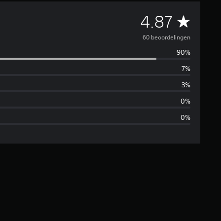
G
4.87
e
60 beoordelingen
90%
m
7%
i
3%
d
0%
0%
d
e
l
d
e