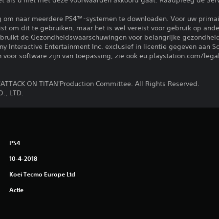
iet als u niet met deze voorwaarden akkoord gaat. Raadpleeg de Se
ng om naar meerdere PS4™-systemen te downloaden. Voor uw primai
eist om dit te gebruiken, maar het is wel vereist voor gebruik op a
gebruikt de Gezondheidswaarschuwingen voor belangrijke gezondheid
 Interactive Entertainment Inc. exclusief in licentie gegeven aan S
voor software zijn van toepassing, zie ook eu.playstation.com/legal
TTACK ON TITAN'Production Committee. All Rights Reserved.
., LTD.
PS4
10-4-2018
Koei Tecmo Europe Ltd
Actie