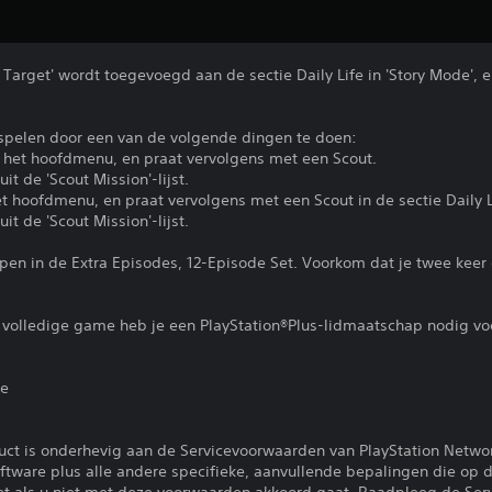
Target' wordt toegevoegd aan de sectie Daily Life in 'Story Mode', en
spelen door een van de volgende dingen te doen:
in het hoofdmenu, en praat vervolgens met een Scout.
t de 'Scout Mission'-lijst.
het hoofdmenu, en praat vervolgens met een Scout in de sectie Daily L
t de 'Scout Mission'-lijst.
repen in de Extra Episodes, 12-Episode Set. Voorkom dat je twee kee
 volledige game heb je een PlayStation®Plus-lidmaatschap nodig vo
ie
uct is onderhevig aan de Servicevoorwaarden van PlayStation Netwo
tware plus alle andere specifieke, aanvullende bepalingen die op d