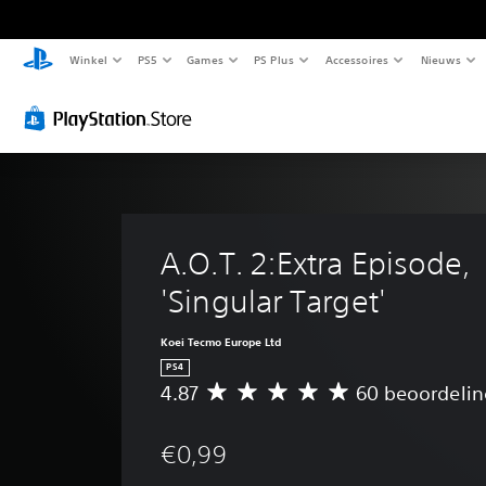
Winkel
PS5
Games
PS Plus
Accessoires
Nieuws
A.O.T. 2:Extra Episode, 
'Singular Target'
Koei Tecmo Europe Ltd
PS4
4.87
60 beoordeli
G
e
m
€0,99
i
d