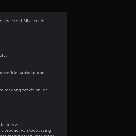
b
e
 als 'Scout Mission' in
o
o
r
ife.
d
r dezelfde aankoop doet.
e
or toegang tot de online
l
i
n
rk en onze
g
it product van toepassing