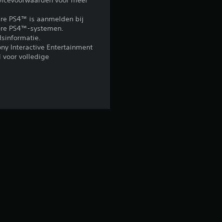
rvicevoorwaarden voor meer
4
re PS4™ is aanmelden bij
ndere PS4™-systemen.
.
sinformatie.
ony Interactive Entertainment
8
 voor volledige
7
/
5
s
t
e
r