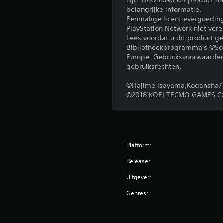
zijn. Download dit product n
belangrijke informatie.
Eenmalige licentievergoedi
PlayStation Network niet ver
Lees voordat u dit product 
Bibliotheekprogramma's ©Sony
Europe. Gebruiksvoorwaarden 
gebruiksrechten.
©Hajime Isayama,Kodansha/'A
©2018 KOEI TECMO GAMES CO
Platform:
Release:
Uitgever:
Genres: