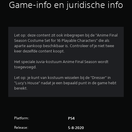
b
Game-info en juridische info
e
o
o
Let op: deze content zit ook inbegrepen bij de "Anime Final
Season Costume Set for 16 Playable Characters" die als
r
aparte aankoop beschikbaar is. Controleer of je niet twee
keer dezelfde content koopt.
d
Het speciale Juvia-kostuum Anime Final Season wordt
e
toegevoegd.
l
Let op: je kunt van kostuum wisselen bij de "Dresser" in
"Lucy's House" nadat je een bepaald punt in de game hebt
i
bereikt.
n
g
Platform:
PS4
5
Release:
5-8-2020