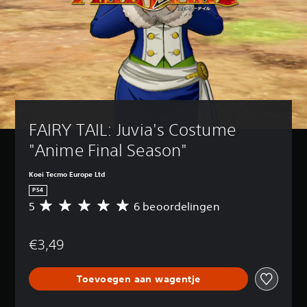
FAIRY TAIL: Juvia's Costume 
"Anime Final Season"
Koei Tecmo Europe Ltd
PS4
5
6 beoordelingen
G
e
m
€3,49
i
d
d
Toevoegen aan wagentje
e
l
d