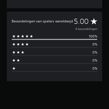
G
5.00
Beoordelingen van spelers wereldwijd
e
6 beoordelingen
100%
m
0%
i
0%
d
0%
d
0%
e
l
d
e