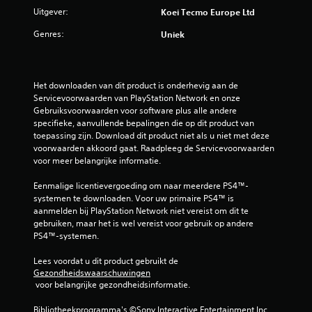
/
Uitgever:
Koei Tecmo Europe Ltd
5
Genres:
Uniek
s
t
Het downloaden van dit product is onderhevig aan de 
Servicevoorwaarden van PlayStation Network en onze 
e
Gebruiksvoorwaarden voor software plus alle andere 
specifieke, aanvullende bepalingen die op dit product van 
r
toepassing zijn. Download dit product niet als u niet met deze 
voorwaarden akkoord gaat. Raadpleeg de Servicevoorwaarden 
r
voor meer belangrijke informatie.
e
Eenmalige licentievergoeding om naar meerdere PS4™-
systemen te downloaden. Voor uw primaire PS4™ is 
n
aanmelden bij PlayStation Network niet vereist om dit te 
gebruiken, maar het is wel vereist voor gebruik op andere 
u
PS4™-systemen.
i
Lees voordat u dit product gebruikt de 
Gezondheidswaarschuwingen
t
 voor belangrijke gezondheidsinformatie.
6
Bibliotheekprogramma's ©Sony Interactive Entertainment Inc. 