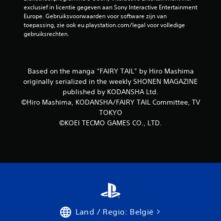
exclusief in licentie gegeven aan Sony Interactive Entertainment 
b
Europe. Gebruiksvoorwaarden voor software zijn van 
toepassing, zie ook eu.playstation.com/legal voor volledige 
e
gebruiksrechten.
o
o
Based on the manga “FAIRY TAIL” by Hiro Mashima
originally serialized in the weekly SHONEN MAGAZINE
r
published by KODANSHA Ltd.
©Hiro Mashima, KODANSHA/FAIRY TAIL Committee, TV
d
TOKYO
©KOEI TECMO GAMES CO., LTD.
e
l
i
n
g
Land / Regio: België
e