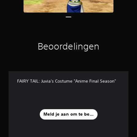
6
b
e
o
o
r
d
Beoordelingen
e
l
i
n
g
e
n
FAIRY TAIL: Juvia's Costume "Anime Final Season"
Meld je aan om te beoordelen