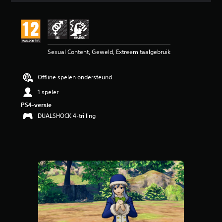
e
b
e
o
o
Sexual Content, Geweld, Extreem taalgebruik
r
d
e
Offline spelen ondersteund
l
i
1 speler
n
PS4-versie
g
5
DUALSHOCK 4-trilling
/
5
s
t
e
r
r
e
n
u
i
t