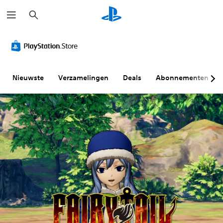
Z
o
e
k
e
n
Nieuwste
Verzamelingen
Deals
Abonnementen